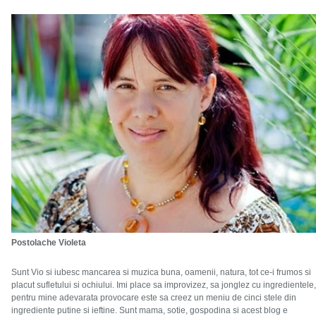
Postolache Violeta
Sunt Vio si iubesc mancarea si muzica buna, oamenii, natura, tot ce-i frumos si
placut sufletului si ochiului. Imi place sa improvizez, sa jonglez cu ingredientele,
pentru mine adevarata provocare este sa creez un meniu de cinci stele din
ingrediente putine si ieftine. Sunt mama, sotie, gospodina si acest blog e