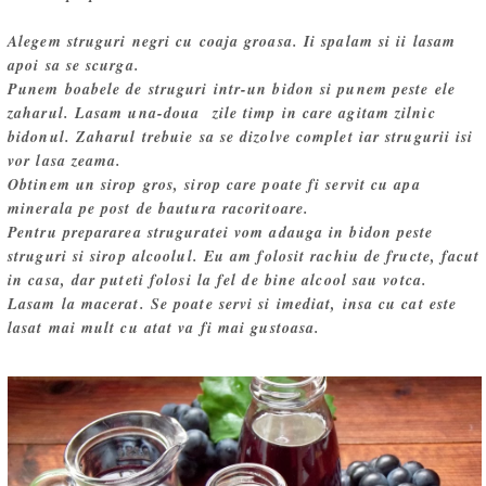
Alegem struguri negri cu coaja groasa. Ii spalam si ii lasam
apoi sa se scurga.
Punem boabele de struguri intr-un bidon si punem peste ele
zaharul. Lasam una-doua zile timp in care agitam zilnic
bidonul. Zaharul trebuie sa se dizolve complet iar strugurii isi
vor lasa zeama.
Obtinem un sirop gros, sirop care poate fi servit cu apa
minerala pe post de bautura racoritoare.
Pentru prepararea struguratei vom adauga in bidon peste
struguri si sirop alcoolul. Eu am folosit rachiu de fructe, facut
in casa, dar puteti folosi la fel de bine alcool sau votca.
Lasam la macerat. Se poate servi si imediat, insa cu cat este
lasat mai mult cu atat va fi mai gustoasa.