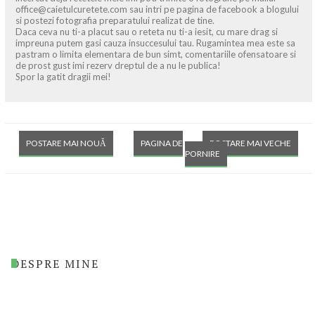
office@caietulcuretete.com sau intri pe pagina de facebook a blogului
si postezi fotografia preparatului realizat de tine.
Daca ceva nu ti-a placut sau o reteta nu ti-a iesit, cu mare drag si
impreuna putem gasi cauza insuccesului tau. Rugamintea mea este sa
pastram o limita elementara de bun simt, comentariile ofensatoare si
de prost gust imi rezerv dreptul de a nu le publica!
Spor la gatit dragii mei!
POSTARE MAI NOUĂ
PAGINA DE
POSTARE MAI VECHE
PORNIRE
DESPRE MINE