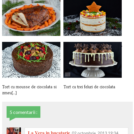
Piept de curcan in sos de rodii
Tort aperitiv cu crema de branza,
a[...]
Tort cu mousse de ciocolata si
Tort cu trei feluri de ciocolata
zmeu[...]
5 comentarii :
La Vera in bucatarie
02 octombrie, 2013 19:34