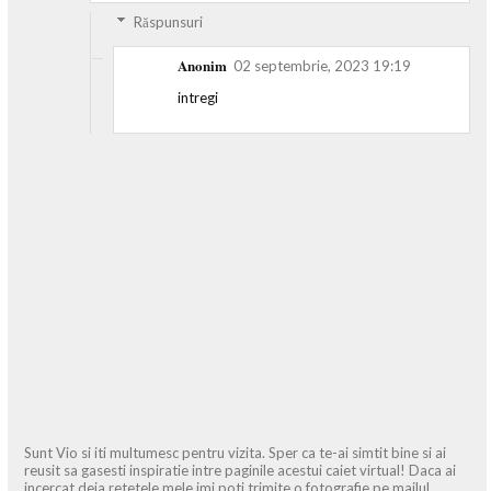
Răspunsuri
Anonim
02 septembrie, 2023 19:19
intregi
Sunt Vio si iti multumesc pentru vizita. Sper ca te-ai simtit bine si ai
reusit sa gasesti inspiratie intre paginile acestui caiet virtual! Daca ai
incercat deja retetele mele imi poti trimite o fotografie pe mailul