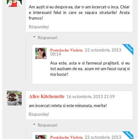
Am auzit si eu despre ea, dar n-am incercat-o inca. Chiar
e interesant felul in care se separa straturile! Arata
frumos!
Răspundeți
Răspunsuri
Postolache Violeta
22 octombrie, 2013
00:14
Asa este, asta e si farmecul prajiturii, si eu
tot auzisem de ea, acum mi-am facut curaj si
ma bucur!
Alice Kitchenette
16 octombrie, 2013 21:59
am incercat reteta si este minunata, merita!
Răspundeți
Răspunsuri
Postolache Violeta
22 octombrie, 2013