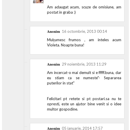
Am adaugat acum, scuze de omisiune, am
postat in graba :)
Anonim
16 octombrie, 2013 00:14
Mulțumesc frumos , am inteles acum
Violeta. Noapte buna!
Anonim
29 noiembrie, 2013 11:29
Am incercat-o mai demult si e fffff.buna, dar
eu stiam ca se numeste"- Separarea
puterilor in stat"
Felicitari pt retete si pt postari.sa nu te
opresti, este un ajutor bine venit si o idee
multor gospodine.
Anonim
05 ianuarie, 2014 17:57