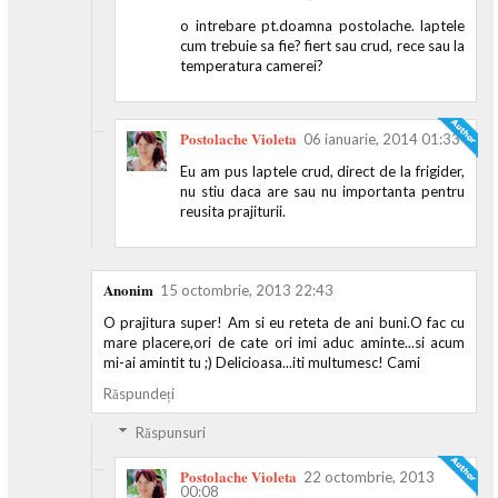
o intrebare pt.doamna postolache. laptele
cum trebuie sa fie? fiert sau crud, rece sau la
temperatura camerei?
Postolache Violeta
06 ianuarie, 2014 01:33
Eu am pus laptele crud, direct de la frigider,
nu stiu daca are sau nu importanta pentru
reusita prajiturii.
Anonim
15 octombrie, 2013 22:43
O prajitura super! Am si eu reteta de ani buni.O fac cu
mare placere,ori de cate ori imi aduc aminte...si acum
mi-ai amintit tu ;) Delicioasa...iti multumesc! Cami
Răspundeți
Răspunsuri
Postolache Violeta
22 octombrie, 2013
00:08