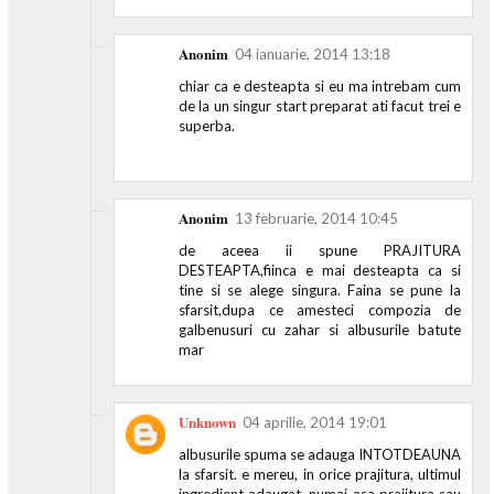
Anonim
04 ianuarie, 2014 13:18
chiar ca e desteapta si eu ma intrebam cum
de la un singur start preparat ati facut trei e
superba.
Anonim
13 februarie, 2014 10:45
de aceea ii spune PRAJITURA
DESTEAPTA,fiinca e mai desteapta ca si
tine si se alege singura. Faina se pune la
sfarsit,dupa ce amesteci compozia de
galbenusuri cu zahar si albusurile batute
mar
Unknown
04 aprilie, 2014 19:01
albusurile spuma se adauga INTOTDEAUNA
la sfarsit. e mereu, in orice prajitura, ultimul
ingredient adaugat. numai asa prajitura sau