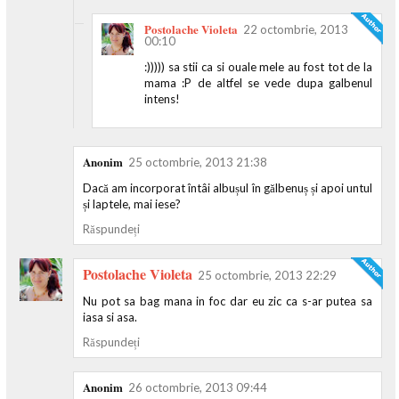
Postolache Violeta
22 octombrie, 2013
00:10
:))))) sa stii ca si ouale mele au fost tot de la
mama :P de altfel se vede dupa galbenul
intens!
Anonim
25 octombrie, 2013 21:38
Dacă am incorporat întâi albușul în gălbenuș și apoi untul
și laptele, mai iese?
Răspundeți
Postolache Violeta
25 octombrie, 2013 22:29
Nu pot sa bag mana in foc dar eu zic ca s-ar putea sa
iasa si asa.
Răspundeți
Anonim
26 octombrie, 2013 09:44