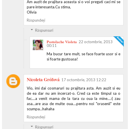
Am auzit de prajitura aceasta si o voi pregati caci mi se
pare interesanta.Cu stima,
Olivia
Răspundeți
Răspunsuri
Postolache Violeta
22 octombrie, 2013
00:11
Ma bucur tare mult, se face foarte usor si e
si foarte gustoasa!
Nicoleta Grófová
17 octombrie, 2013 12:22
Vio, imi dai cosmaruri su prajitura asta. Am auzit si eu
de ea dar nu am incercat-o. Cred ca este timpul sa o
fac....a venit mama de la tara cu oua la mine....:( zau
asa...are asa de multe oua....pentru noi "orasenii" este
scumpa...hahaha
Răspundeți
Răspunsuri