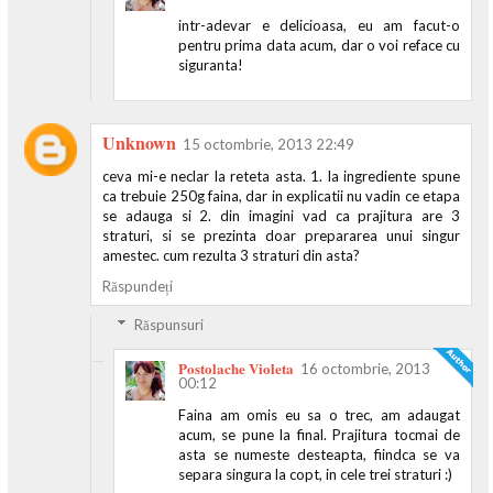
intr-adevar e delicioasa, eu am facut-o
pentru prima data acum, dar o voi reface cu
siguranta!
Unknown
15 octombrie, 2013 22:49
ceva mi-e neclar la reteta asta. 1. la ingrediente spune
ca trebuie 250g faina, dar in explicatii nu vadin ce etapa
se adauga si 2. din imagini vad ca prajitura are 3
straturi, si se prezinta doar prepararea unui singur
amestec. cum rezulta 3 straturi din asta?
Răspundeți
Răspunsuri
Postolache Violeta
16 octombrie, 2013
00:12
Faina am omis eu sa o trec, am adaugat
acum, se pune la final. Prajitura tocmai de
asta se numeste desteapta, fiindca se va
separa singura la copt, in cele trei straturi :)