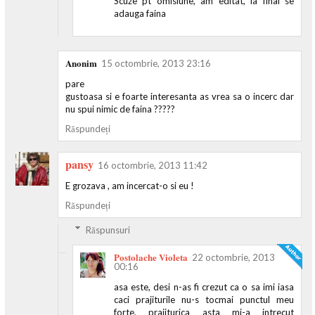
Scuze pt omisiune, am editat, la final se
adauga faina
Anonim
15 octombrie, 2013 23:16
pare
gustoasa si e foarte interesanta as vrea sa o incerc dar
nu spui nimic de faina ?????
Răspundeți
pansy
16 octombrie, 2013 11:42
E grozava , am incercat-o si eu !
Răspundeți
Răspunsuri
Postolache Violeta
22 octombrie, 2013
00:16
asa este, desi n-as fi crezut ca o sa imi iasa
caci prajiturile nu-s tocmai punctul meu
forte, prajiturica asta mi-a intrecut