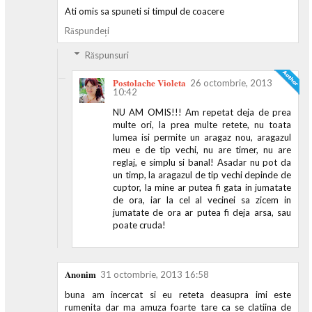
Ati omis sa spuneti si timpul de coacere
Răspundeți
Răspunsuri
Postolache Violeta
26 octombrie, 2013
10:42
NU AM OMIS!!! Am repetat deja de prea
multe ori, la prea multe retete, nu toata
lumea isi permite un aragaz nou, aragazul
meu e de tip vechi, nu are timer, nu are
reglaj, e simplu si banal! Asadar nu pot da
un timp, la aragazul de tip vechi depinde de
cuptor, la mine ar putea fi gata in jumatate
de ora, iar la cel al vecinei sa zicem in
jumatate de ora ar putea fi deja arsa, sau
poate cruda!
Anonim
31 octombrie, 2013 16:58
buna am incercat si eu reteta deasupra imi este
rumenita dar ma amuza foarte tare ca se clatiina de