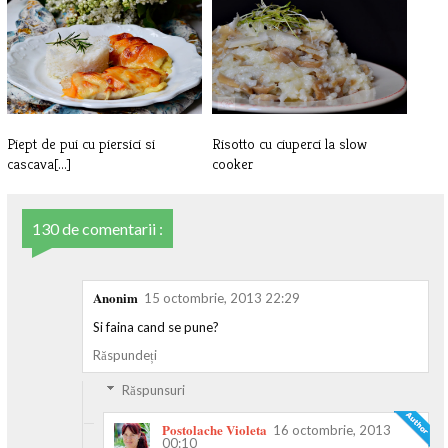
Piept de pui pe grill, cu salata
Bors de cartofi
de[...]
Piept de pui cu piersici si
Risotto cu ciuperci la slow
cascava[...]
cooker
130 de comentarii :
Anonim
15 octombrie, 2013 22:29
Si faina cand se pune?
Răspundeți
Răspunsuri
Postolache Violeta
16 octombrie, 2013
00:10