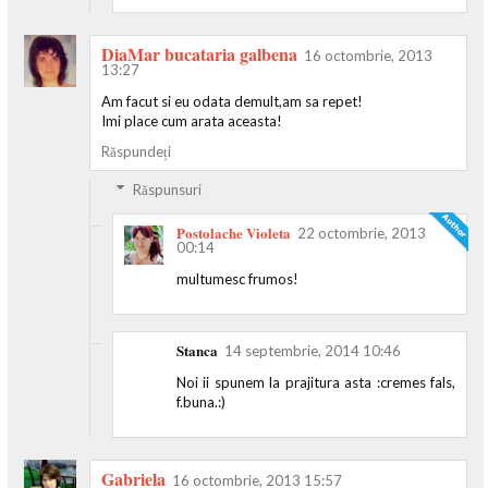
DiaMar bucataria galbena
16 octombrie, 2013
13:27
Am facut si eu odata demult,am sa repet!
Imi place cum arata aceasta!
Răspundeți
Răspunsuri
Postolache Violeta
22 octombrie, 2013
00:14
multumesc frumos!
Stanca
14 septembrie, 2014 10:46
Noi ii spunem la prajitura asta :cremes fals,
f.buna.:)
Gabriela
16 octombrie, 2013 15:57