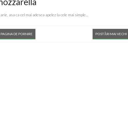
 mozzarella
rie, asa ca cel mai adesea apelez la cele mai simple...
PAGINA DE PORNIRE
POSTĂRI MAI VECHI