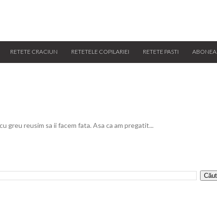
RETETE CRACIUN
RETETELE COPILARIEI
RETETE PASTI
ABONEA
 cu greu reusim sa ii facem fata. Asa ca am pregatit...