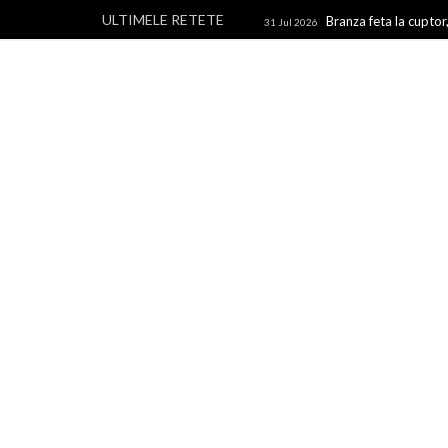
ULTIMELE RETETE
Branza feta la cuptor,
31 Jul 2026
branza
Rulouri din p
28 Jul 2026
Un blog cu retete culinare, retete simple si la indemana 
rapide, retete usoare, torturi si prajituri.