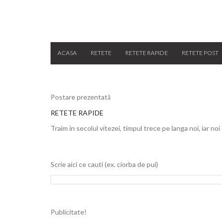
ACASA
RETETE
RETETE RAPIDE
RETETE POST
Postare prezentată
RETETE RAPIDE
Traim in secolul vitezei, timpul trece pe langa noi, iar noi
Scrie aici ce cauti (ex. ciorba de pui)
Publicitate!