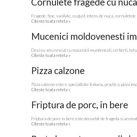
Cornulete fragede cu nuc
Fragede, fine, vanilate, cu gust intens de nuca, cornuletele 
Citeste toata reteta »
Mucenici moldovenesti imp
Desi eu am crescut cu mucenicii muntenesti, cei fierti, totus
Citeste toata reteta »
Pizza calzone
Pizza calzone este o specialitate italiana, practic o pizza im
Citeste toata reteta »
Friptura de porc, in bere
Friptura de porc in bere este deosebit de frageda si aromata
Citeste toata reteta »