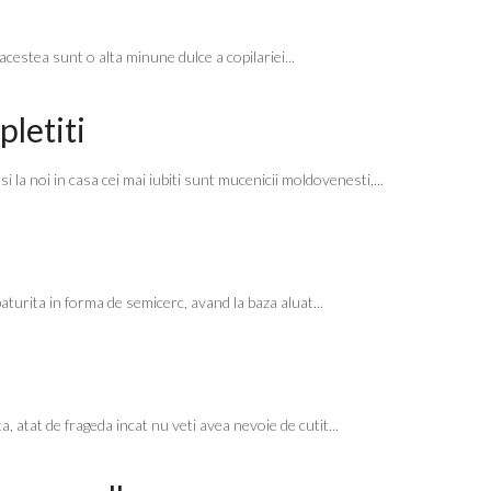
a
acestea sunt o alta minune dulce a copilariei...
letiti
i la noi in casa cei mai iubiti sunt mucenicii moldovenesti,...
paturita in forma de semicerc, avand la baza aluat...
, atat de frageda incat nu veti avea nevoie de cutit...