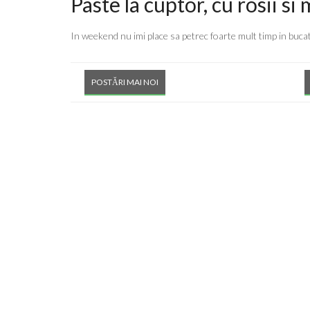
Paste la cuptor, cu rosii si
In weekend nu imi place sa petrec foarte mult timp in bucata
POSTĂRI MAI NOI