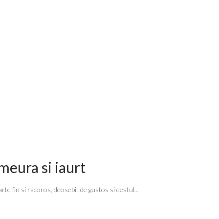
meura si iaurt
te fin si racoros, deosebit de gustos si destul...