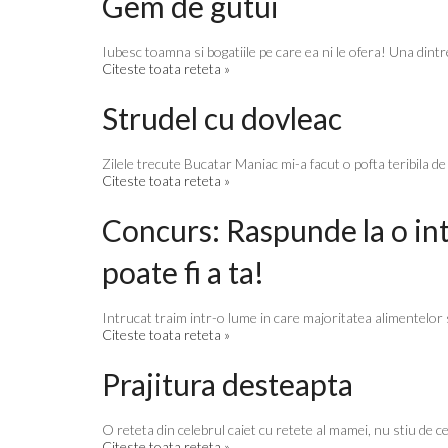
Gem de gutui
Iubesc toamna si bogatiile pe care ea ni le ofera! Una dint
Citeste toata reteta »
Strudel cu dovleac
Zilele trecute Bucatar Maniac mi-a facut o pofta teribila d
Citeste toata reteta »
Concurs: Raspunde la o intr
poate fi a ta!
Intrucat traim intr-o lume in care majoritatea alimentelor s
Citeste toata reteta »
Prajitura desteapta
O reteta din celebrul caiet cu retete al mamei, nu stiu de ce
Citeste toata reteta »