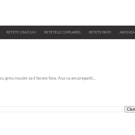
RETETE CRACIUN
RETETELE COPILARIEI
RETETE PASTI
ABONEA
 cu greu reusim sa ii facem fata. Asa ca am pregatit...