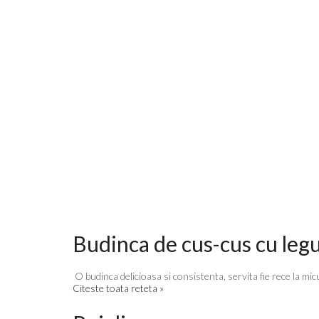
Budinca de cus-cus cu le
O budinca delicioasa si consistenta, servita fie rece la micul
Citeste toata reteta »