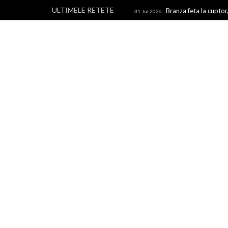
ULTIMELE RETETE
Branza feta la cuptor,
31 Jul 2026
branza
Rulouri din p
28 Jul 2026
Un blog cu retete culinare, retete simple si la indemana 
rapide, retete usoare, torturi si prajituri.