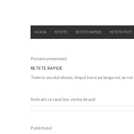
ACASA
RETETE
RETETE RAPIDE
RETETE POST
Postare prezentată
RETETE RAPIDE
Traim in secolul vitezei, timpul trece pe langa noi, iar noi
Scrie aici ce cauti (ex. ciorba de pui)
Publicitate!