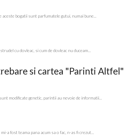
re aceste bogatii sunt parfumatele gutui, numai bune...
e strudel cu dovleac, si cum de dovleac nu duceam...
ebare si cartea "Parinti Altfel"
unt modificate genetic, parintii au nevoie de informatii...
 mi-a fost teama pana acum sa o fac, n-as fi crezut...