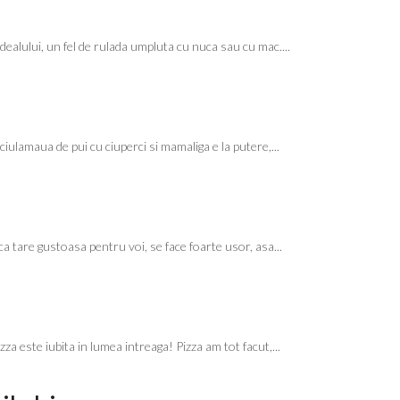
ealului, un fel de rulada umpluta cu nuca sau cu mac....
ciulamaua de pui cu ciuperci si mamaliga e la putere,...
ca tare gustoasa pentru voi, se face foarte usor, asa...
izza este iubita in lumea intreaga! Pizza am tot facut,...