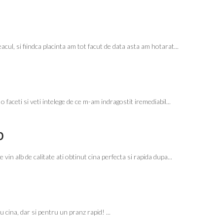
ul, si fiindca placinta am tot facut de data asta am hotarat...
 faceti si veti intelege de ce m-am indragostit iremediabil...
b
in alb de calitate ati obtinut cina perfecta si rapida dupa...
cina, dar si pentru un pranz rapid! ...