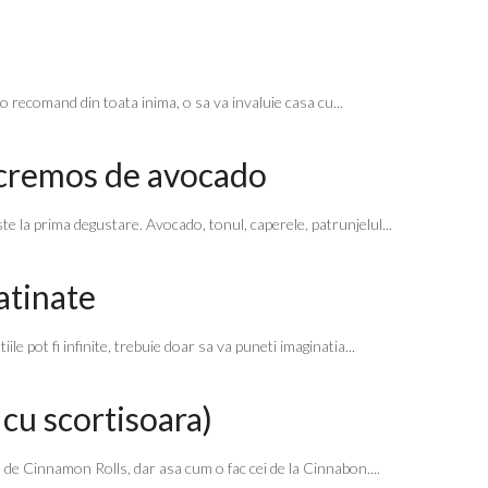
o recomand din toata inima, o sa va invaluie casa cu...
os cremos de avocado
ste la prima degustare. Avocado, tonul, caperele, patrunjelul...
atinate
ile pot fi infinite, trebuie doar sa va puneti imaginatia...
cu scortisoara)
 de Cinnamon Rolls, dar asa cum o fac cei de la Cinnabon....