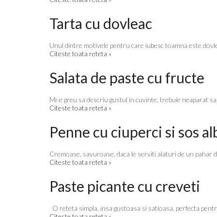
Tarta cu dovleac
Unul dintre motivele pentru care iubesc toamna este dovleac
Citeste toata reteta »
Salata de paste cu fructe
Mi-e greu sa descriu gustul in cuvinte, trebuie neaparat sa o
Citeste toata reteta »
Penne cu ciuperci si sos al
Cremoase, savuroase, daca le serviti alaturi de un pahar de v
Citeste toata reteta »
Paste picante cu creveti
O reteta simpla, insa gustoasa si satioasa, perfecta pentru 
Citeste toata reteta »