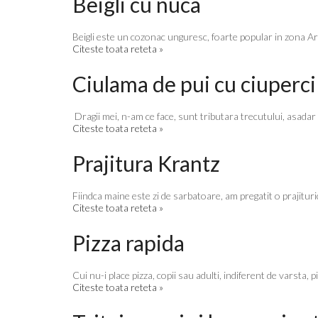
Beigli cu nuca
Beigli este un cozonac unguresc, foarte popular in zona Ard
Citeste toata reteta »
Ciulama de pui cu ciuperci
Dragii mei, n-am ce face, sunt tributara trecutului, asadar 
Citeste toata reteta »
Prajitura Krantz
Fiindca maine este zi de sarbatoare, am pregatit o prajituri
Citeste toata reteta »
Pizza rapida
Cui nu-i place pizza, copii sau adulti, indiferent de varsta, p
Citeste toata reteta »