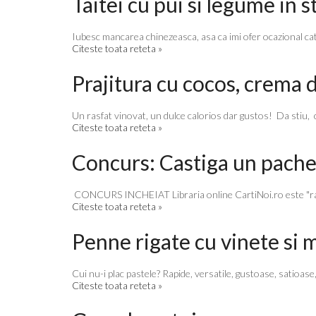
Taitei cu pui si legume in s
Iubesc mancarea chinezeasca, asa ca imi ofer ocazional cate 
Citeste toata reteta »
Prajitura cu cocos, crema d
Un rasfat vinovat, un dulce calorios dar gustos! Da stiu, con
Citeste toata reteta »
Concurs: Castiga un pachet
CONCURS INCHEIAT Libraria online CartiNoi.ro este "raftul
Citeste toata reteta »
Penne rigate cu vinete si 
Cui nu-i plac pastele? Rapide, versatile, gustoase, satioase,
Citeste toata reteta »