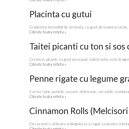
Placinta cu gutui
O placinta incredibil de aromata, cu gust de toamna tarzie, 
Citeste toata reteta »
Taitei picanti cu ton si s
Cremosi, picanti, cu gust proaspat, taiteii astia sunt drago
Citeste toata reteta »
Penne rigate cu legume gr
Cui nu-i plac pastele, usoare, delicioase, versatile, combinati
Citeste toata reteta »
Cinnamon Rolls (Melcisori 
De curand o cititoare a blogului m-a rugat sa postez reteta
Citeste toata reteta »