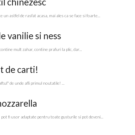
til chinezesc
un astfel de rasfat acasa, mai ales ca se face si foarte...
e vanilie si ness
tine mult zahar, contine prafuri la plic, dar...
 de carti!
" de unde afli primul noutatile! ...
mozzarella
 pot fi usor adaptate pentru toate gusturile si pot deveni...