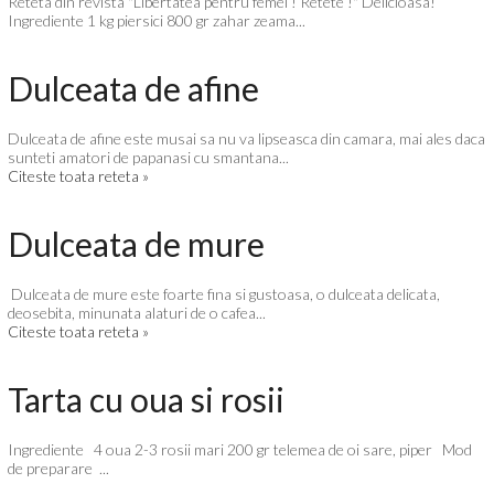
Reteta din revista "Libertatea pentru femei ! Retete !" Delicioasa!
Ingrediente 1 kg piersici 800 gr zahar zeama...
Dulceata de afine
Dulceata de afine este musai sa nu va lipseasca din camara, mai ales daca
sunteti amatori de papanasi cu smantana...
Citeste toata reteta »
Dulceata de mure
Dulceata de mure este foarte fina si gustoasa, o dulceata delicata,
deosebita, minunata alaturi de o cafea...
Citeste toata reteta »
Tarta cu oua si rosii
Ingrediente 4 oua 2-3 rosii mari 200 gr telemea de oi sare, piper Mod
de preparare ...