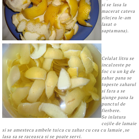
si se lasa la
macerat cateva
zile(eu le-am
lasat o
saptamana).
Celalat litru se
incalzeste pe
foc cu un kg de
zahar pana se
topeste zaharul
si fara a se
ajunge pana la
punctul de
fierbere.
Se inlatura
cojile de lamaie
si se amesteca ambele tuica cu zahar cu cea cu lamaie ,se
lasa sa se raceasca si se poate servi.