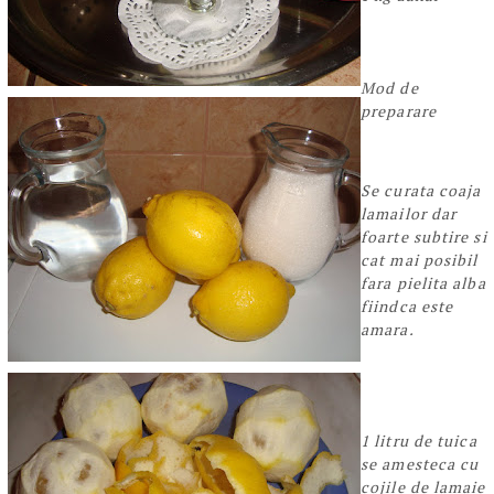
Mod de
preparare
Se curata coaja
lamailor dar
foarte subtire si
cat mai posibil
fara pielita alba
fiindca este
amara.
1 litru de tuica
se amesteca cu
cojile de lamaie