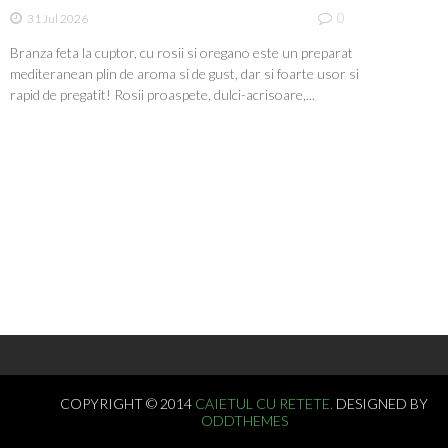
0
31 Jul 2026
Branza feta la cuptor, cu rosii si oregano este un preparat
mediteranean plin de aroma si de gust, dar si foarte usor si
rapid de pregatit! Rosii proaspete, dulci-acrisoare,...
Viziteaza profilul lui Postolache pe Pinterest.
COPYRIGHT © 2014
CAIETUL CU RETETE.
DESIGNED BY
ODDTHEMES