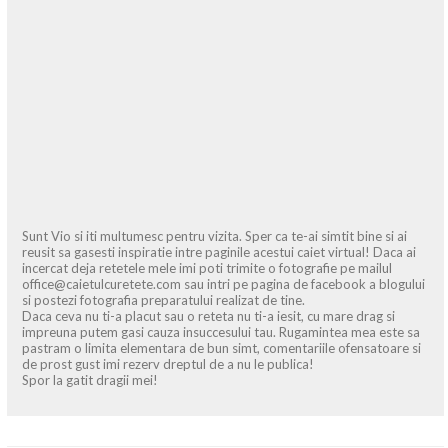
Sunt Vio si iti multumesc pentru vizita. Sper ca te-ai simtit bine si ai
reusit sa gasesti inspiratie intre paginile acestui caiet virtual! Daca ai
incercat deja retetele mele imi poti trimite o fotografie pe mailul
office@caietulcuretete.com sau intri pe pagina de facebook a blogului
si postezi fotografia preparatului realizat de tine.
Daca ceva nu ti-a placut sau o reteta nu ti-a iesit, cu mare drag si
impreuna putem gasi cauza insuccesului tau. Rugamintea mea este sa
pastram o limita elementara de bun simt, comentariile ofensatoare si
de prost gust imi rezerv dreptul de a nu le publica!
Spor la gatit dragii mei!