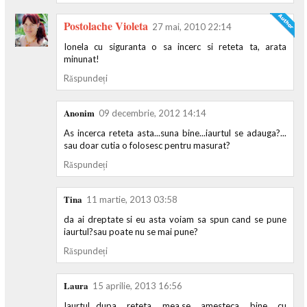
Postolache Violeta
27 mai, 2010 22:14
Ionela cu siguranta o sa incerc si reteta ta, arata
minunat!
Răspundeți
Anonim
09 decembrie, 2012 14:14
As incerca reteta asta...suna bine...iaurtul se adauga?...
sau doar cutia o folosesc pentru masurat?
Răspundeți
Tina
11 martie, 2013 03:58
da ai dreptate si eu asta voiam sa spun cand se pune
iaurtul?sau poate nu se mai pune?
Răspundeți
Laura
15 aprilie, 2013 16:56
Iaurtul...dupa reteta mea,se amesteca bine cu