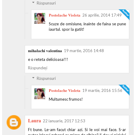
Răspunsuri
Postolache Violeta
26 aprilie, 2014 17:49
Scuze de omisiune, inainte de faina se pune
iaurtul. spor la gatit!
mihalachi valentina
19 martie, 2016 14:48
e o reteta delicioasa!!!
Răspundeți
Răspunsuri
Postolache Violeta
19 martie, 2016 15:56
Multumesc frumos!
Laura
22 ianuarie, 2017 12:53
Ft bune. Le-am facut chiar azi. Si le voi mai face. S-ar
putea inlocui zaharul cu miere de albine? Ii dau si piciului