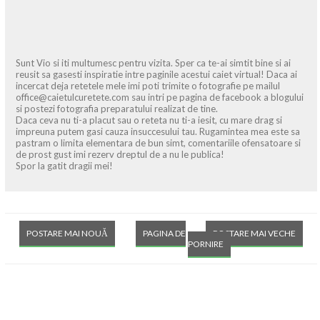
Sunt Vio si iti multumesc pentru vizita. Sper ca te-ai simtit bine si ai
reusit sa gasesti inspiratie intre paginile acestui caiet virtual! Daca ai
incercat deja retetele mele imi poti trimite o fotografie pe mailul
office@caietulcuretete.com sau intri pe pagina de facebook a blogului
si postezi fotografia preparatului realizat de tine.
Daca ceva nu ti-a placut sau o reteta nu ti-a iesit, cu mare drag si
impreuna putem gasi cauza insuccesului tau. Rugamintea mea este sa
pastram o limita elementara de bun simt, comentariile ofensatoare si
de prost gust imi rezerv dreptul de a nu le publica!
Spor la gatit dragii mei!
POSTARE MAI NOUĂ
PAGINA DE
POSTARE MAI VECHE
PORNIRE