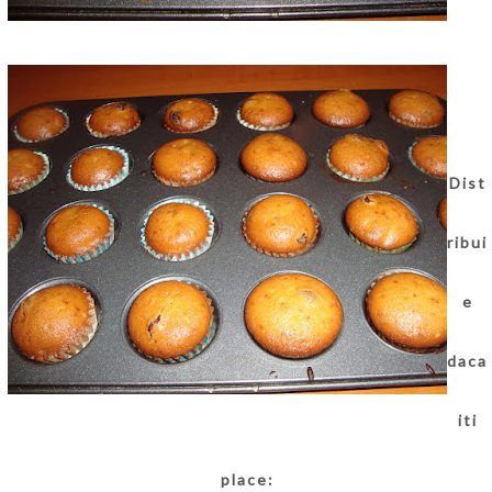
Dist
ribui
e
daca
iti
place: