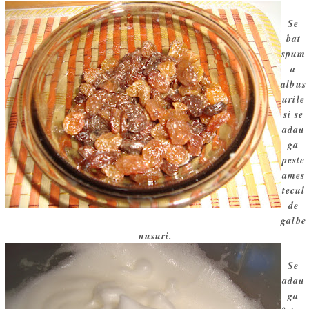
Se
bat
spum
a
albus
urile
si se
adau
ga
peste
ames
tecul
de
galbe
nusuri.
Se
adau
ga