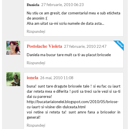
Daniela
27 februarie, 2010 06:23
Nu stiu ce am gresit, dar comentariul meu e sub eticheta
de anonim :(
Aha am uitat sa-mi scriu numele de data asta...
Răspundeți
Postolache Violeta
27 februarie, 2010 22:47
Daniela ma bucur tare mult ca ti-au placut briosele
Răspundeți
ionela
26 mai, 2010 11:08
buna! sunt tare dragute briosele tale ! si eu fac cu iaurt
dar reteta mea e diferita ! poti sa treci sa le vezi si sa-ti
dai cu parerea!
http://bucatariaionelei.blogspot.com/2010/05/briose-
cu-iaurt-si-visine-din-dulceata.html
voi retine si reteta ta! sunt amre fana a brioselor in
general!
Răspundeți