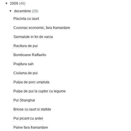
▼
2009
(46)
▼
decembrie
(26)
Placinta cu iaurt
Cozonac economic, fara framantare
Sarmalute in foi de varza
Racitura de pui
Bomboane Raffaello
Prajitura sah
Ciulama de pui
Pulpa de porc umpluta
Pulpe de pui la cuptor cu legume
Pui Shanghai
Briose cu iaurt si stafide
Pui picant cu ardei
Paine fara framantare