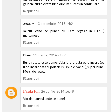
galbenusurile.Arata bine oricum.Succes in continuare.
Răspundeți
Anonim
13 octombrie, 2013 14:21
Iaurtul cand se pune? nu l-am regasit in PT? :)
multumesc
Răspundeți
Diana
11 martie, 2014 21:06
Buna reteta este dementiala la ora asta eu o incerc (eu
fiind insarcinata si poftele isi spun cuvantul),super bune.
Mersi de reteta.
Răspundeți
Paula Ion
26 aprilie, 2014 16:48
Vio dar iaurtul unde se pune?
Răspundeți