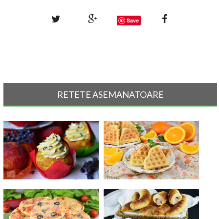
Save
RETETE ASEMANATOARE
Cupcakes cu piersici si crema de
Waffles cu portocale
un[...]