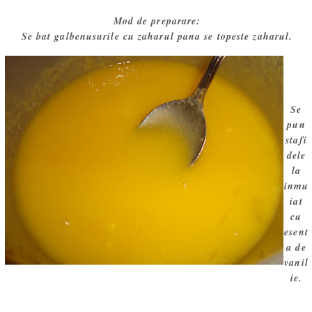
Mod de preparare:
Se bat galbenusurile cu zaharul pana se topeste zaharul.
Se
pun
stafi
dele
la
inmu
iat
cu
esent
a de
vanil
ie.