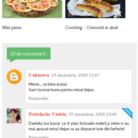
Mini pizza
Covridog - Crenvusti in aluat
20 de comentarii :
Unknown
19 decembrie, 2009 11:47
Mmm... ce bine arata!
Sunt tocmai bune pentru micul dejun.
Răspundeți
Postolache Violeta
19 decembrie, 2009 23:44
Daniela ma bucur ca-ti plac briosele mele!La mine n-au
mai apucat micul dejun ca au disparut iute din farfurie!
Răspundeți