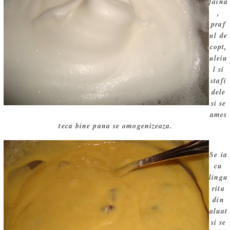
faina
,
praf
ul de
copt,
uleiu
l si
stafi
dele
si se
ames
teca bine pana se omogenizeaza.
Se ia
cu
lingu
rita
din
aluat
si se