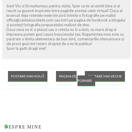
Sunt Vio si iti multumesc pentru vizita. Sper ca te-ai simtit bine si ai
reusit sa gasesti inspiratie intre paginile acestui caiet virtual! Daca ai
incercat deja retetele mele imi poti trimite o fotografie pe mailul
office@caietulcuretete.com sau intri pe pagina de facebook a blogului
si postezi fotografia preparatului realizat de tine.
Daca ceva nu ti-a placut sau o reteta nu ti-a iesit, cu mare drag si
impreuna putem gasi cauza insuccesului tau. Rugamintea mea este sa
pastram o limita elementara de bun simt, comentariile ofensatoare si
de prost gust imi rezerv dreptul de a nu le publica!
Spor la gatit dragii mei!
POSTARE MAI NOUĂ
PAGINA DE
POSTARE MAI VECHE
PORNIRE
DESPRE MINE