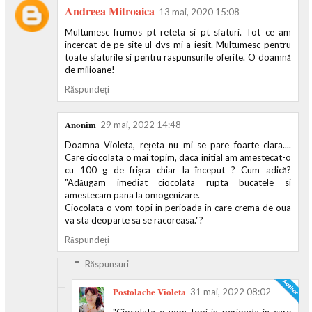
Andreea Mitroaica
13 mai, 2020 15:08
Multumesc frumos pt reteta si pt sfaturi. Tot ce am
incercat de pe site ul dvs mi a iesit. Multumesc pentru
toate sfaturile si pentru raspunsurile oferite. O doamnă
de milioane!
Răspundeți
Anonim
29 mai, 2022 14:48
Doamna Violeta, rețeta nu mi se pare foarte clara....
Care ciocolata o mai topim, daca initial am amestecat-o
cu 100 g de frișca chiar la început ? Cum adică?
"Adăugam imediat ciocolata rupta bucatele si
amestecam pana la omogenizare.
Ciocolata o vom topi in perioada in care crema de oua
va sta deoparte sa se racoreasa."?
Răspundeți
Răspunsuri
Postolache Violeta
31 mai, 2022 08:02