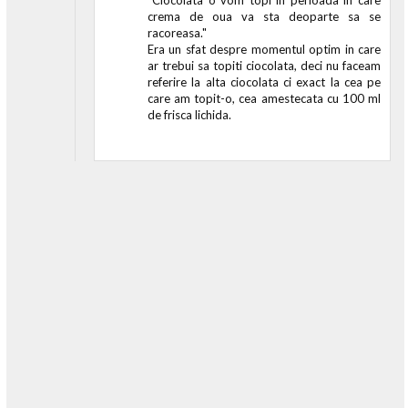
"Ciocolata o vom topi in perioada in care
crema de oua va sta deoparte sa se
racoreasa."
Era un sfat despre momentul optim in care
ar trebui sa topiti ciocolata, deci nu faceam
referire la alta ciocolata ci exact la cea pe
care am topit-o, cea amestecata cu 100 ml
de frisca lichida.