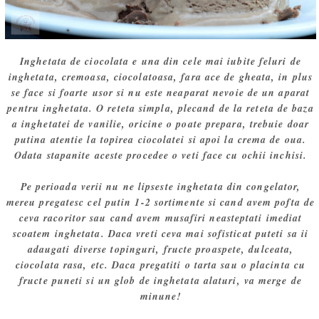
Inghetata de ciocolata e una din cele mai iubite feluri de
inghetata, cremoasa, ciocolatoasa, fara ace de gheata, in plus
se face si foarte usor si nu este neaparat nevoie de un aparat
pentru inghetata. O reteta simpla, plecand de la reteta de baza
a inghetatei de vanilie, oricine o poate prepara, trebuie doar
putina atentie la topirea ciocolatei si apoi la crema de oua.
Odata stapanite aceste procedee o veti face cu ochii inchisi.
Pe perioada verii nu ne lipseste inghetata din congelator,
mereu pregatesc cel putin 1-2 sortimente si cand avem pofta de
ceva racoritor sau cand avem musafiri neasteptati imediat
scoatem inghetata. Daca vreti ceva mai sofisticat puteti sa ii
adaugati diverse topinguri, fructe proaspete, dulceata,
ciocolata rasa, etc. Daca pregatiti o tarta sau o placinta cu
fructe puneti si un glob de inghetata alaturi, va merge de
minune!