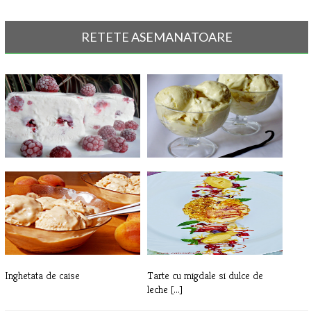
RETETE ASEMANATOARE
Parfait de ciocolata alba cu
Inghetata de vanilie
zmeura
Inghetata de caise
Tarte cu migdale si dulce de
leche [...]