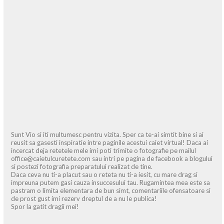
Sunt Vio si iti multumesc pentru vizita. Sper ca te-ai simtit bine si ai
reusit sa gasesti inspiratie intre paginile acestui caiet virtual! Daca ai
incercat deja retetele mele imi poti trimite o fotografie pe mailul
office@caietulcuretete.com sau intri pe pagina de facebook a blogului
si postezi fotografia preparatului realizat de tine.
Daca ceva nu ti-a placut sau o reteta nu ti-a iesit, cu mare drag si
impreuna putem gasi cauza insuccesului tau. Rugamintea mea este sa
pastram o limita elementara de bun simt, comentariile ofensatoare si
de prost gust imi rezerv dreptul de a nu le publica!
Spor la gatit dragii mei!