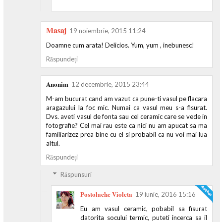
Masaj
19 noiembrie, 2015 11:24
Doamne cum arata! Delicios. Yum, yum , inebunesc!
Răspundeți
Anonim
12 decembrie, 2015 23:44
M-am bucurat cand am vazut ca pune-ti vasul pe flacara
aragazului la foc mic. Numai ca vasul meu s-a fisurat.
Dvs. aveti vasul de fonta sau cel ceramic care se vede in
fotografie? Cel mai rau este ca nici nu am apucat sa ma
familiarizez prea bine cu el si probabil ca nu voi mai lua
altul.
Răspundeți
Răspunsuri
Postolache Violeta
19 iunie, 2016 15:16
Eu am vasul ceramic, pobabil sa fisurat
datorita socului termic, puteti incerca sa il