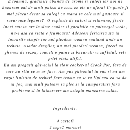
E toamna, gradinile abunda de arome si culori iar noi ne
bucuram cat de mult putem de ceea ce ele ne ofera! Ce poate fi
mai placut decat sa culegi cu mana ta cele mai gustoase si
savuroase legume? O explozie de culori si vitamine, fierte
incet cateva ore la slow cooker si garnisite cu patrunjel verde,
nu-i asa ca viata e frumoasa? Adeseori fericirea sta in
lucrurile simple iar noi pierdem vremea cautand unde nu
trebuie. Asadar dragilor, nu mai pierdeti vremea, faceti un
ghiveci de sezon, coaceti o paine si bucurati-va sufletul, veti
privi viata altfel.
Eu am pregatit ghiveciul la slow cooker-ul Crock Pot, fara de
care nu stiu ce m-as face. Am pus ghiveciul in vas si mi-am
vazut linistita de treburi fara teama ca se va lipi sau ca va da
in foc, mai mult puteam sa plec si la cumparaturi fara
probleme si la intoarcere ma astepta mancarea calda.
Ingrediente:
4 cartofi
2 cepe
2 morcovi