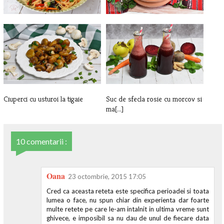
Taitei de orez cu legume
Bors de fasole cu urzici
Ciuperci cu usturoi la tigaie
Suc de sfecla rosie cu morcov si
ma[...]
10 comentarii :
Oana
23 octombrie, 2015 17:05
Cred ca aceasta reteta este specifica perioadei si toata
lumea o face, nu spun chiar din experienta dar foarte
multe retete pe care le-am intalnit in ultima vreme sunt
ghivece, e imposibil sa nu dau de unul de fiecare data