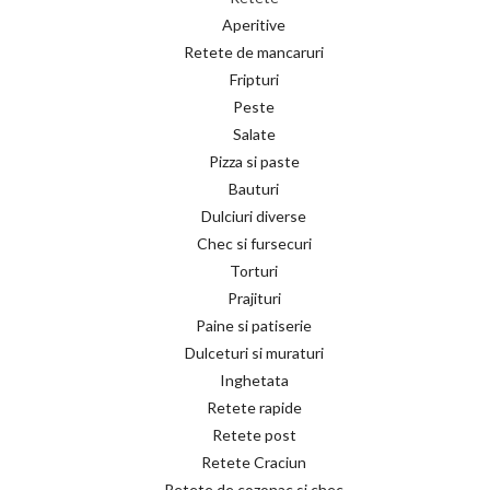
Aperitive
Retete de mancaruri
Fripturi
Peste
Salate
Pizza si paste
Bauturi
Dulciuri diverse
Chec si fursecuri
Torturi
Prajituri
Paine si patiserie
Dulceturi si muraturi
Inghetata
Retete rapide
Retete post
Retete Craciun
Retete de cozonac si chec