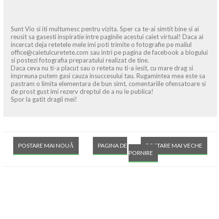
Sunt Vio si iti multumesc pentru vizita. Sper ca te-ai simtit bine si ai
reusit sa gasesti inspiratie intre paginile acestui caiet virtual! Daca ai
incercat deja retetele mele imi poti trimite o fotografie pe mailul
office@caietulcuretete.com sau intri pe pagina de facebook a blogului
si postezi fotografia preparatului realizat de tine.
Daca ceva nu ti-a placut sau o reteta nu ti-a iesit, cu mare drag si
impreuna putem gasi cauza insuccesului tau. Rugamintea mea este sa
pastram o limita elementara de bun simt, comentariile ofensatoare si
de prost gust imi rezerv dreptul de a nu le publica!
Spor la gatit dragii mei!
POSTARE MAI NOUĂ
PAGINA DE
POSTARE MAI VECHE
PORNIRE