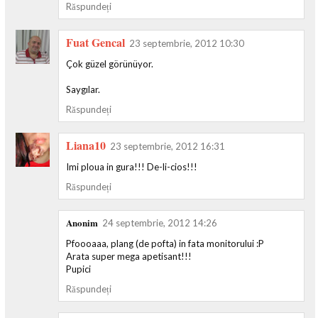
Răspundeți
Fuat Gencal
23 septembrie, 2012 10:30
Çok güzel görünüyor.
Saygılar.
Răspundeți
Liana10
23 septembrie, 2012 16:31
Imi ploua in gura!!! De-li-cios!!!
Răspundeți
Anonim
24 septembrie, 2012 14:26
Pfoooaaa, plang (de pofta) in fata monitorului :P
Arata super mega apetisant!!!
Pupici
Răspundeți