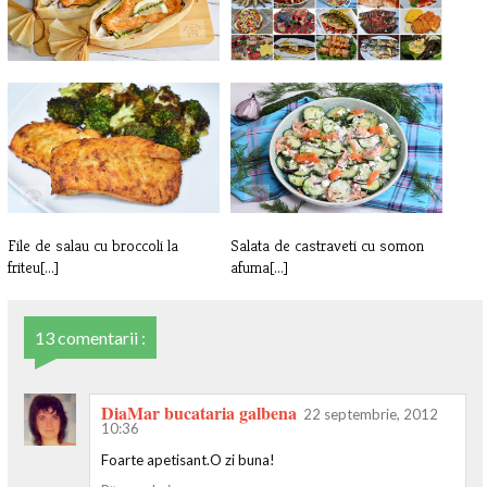
Somon la cuptor "en papillote"
RETETE CU PESTE
File de salau cu broccoli la
Salata de castraveti cu somon
friteu[...]
afuma[...]
13 comentarii :
DiaMar bucataria galbena
22 septembrie, 2012
10:36
Foarte apetisant.O zi buna!