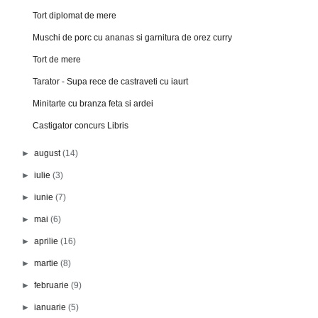
Tort diplomat de mere
Muschi de porc cu ananas si garnitura de orez curry
Tort de mere
Tarator - Supa rece de castraveti cu iaurt
Minitarte cu branza feta si ardei
Castigator concurs Libris
►
august
(14)
►
iulie
(3)
►
iunie
(7)
►
mai
(6)
►
aprilie
(16)
►
martie
(8)
►
februarie
(9)
►
ianuarie
(5)