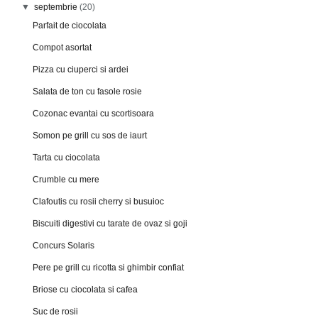
▼
septembrie
(20)
Parfait de ciocolata
Compot asortat
Pizza cu ciuperci si ardei
Salata de ton cu fasole rosie
Cozonac evantai cu scortisoara
Somon pe grill cu sos de iaurt
Tarta cu ciocolata
Crumble cu mere
Clafoutis cu rosii cherry si busuioc
Biscuiti digestivi cu tarate de ovaz si goji
Concurs Solaris
Pere pe grill cu ricotta si ghimbir confiat
Briose cu ciocolata si cafea
Suc de rosii