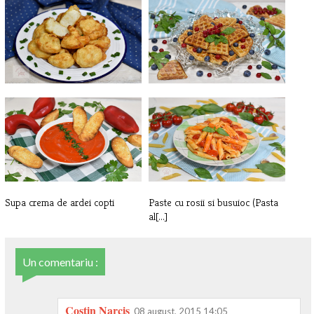
Conopida in crusta de aluat,
Waflles cu ovaz si banane
reteta[...]
Supa crema de ardei copti
Paste cu rosii si busuioc (Pasta
al[...]
Un comentariu :
Costin Narcis
08 august, 2015 14:05