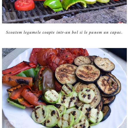
Scoatem legumele coapte intr-un bol si le punem un capac.