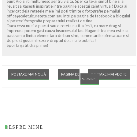
Sunt Vio si iti multumesc pentru vizita. Sper ca te-ai simtit bine si ai
reusit sa gasesti inspiratie intre paginile acestui caiet virtual! Daca ai
incercat deja retetele mele imi poti trimite o fotografie pe mailul
office@caietulcuretete.com sau intri pe pagina de facebook a blogului
si postezi fotografia preparatului realizat de tine.
Daca ceva nu ti-a placut sau o reteta nu ti-a iesit, cu mare drag si
impreuna putem gasi cauza insuccesului tau. Rugamintea mea este sa
pastram o limita elementara de bun simt, comentariile ofensatoare si
de prost gust imi rezerv dreptul de a nu le publica!
Spor la gatit dragii mei!
POSTARE MAI NOUĂ
PAGINA DE
POSTARE MAI VECHE
PORNIRE
DESPRE MINE