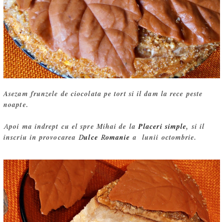
Asezam frunzele de ciocolata pe tort si il dam la rece peste
noapte.
A
poi ma indrept cu el spre Mihai de la
Placeri simple
, si il
inscriu in provocarea
D
ulce
R
omanie
a lunii octombrie.