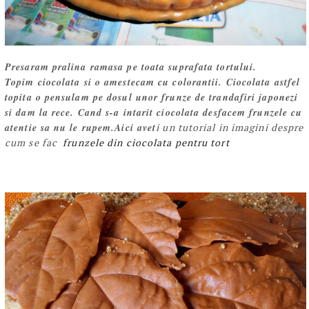
Presaram pralina ramasa pe toata suprafata tortului.
Topim ciocolata si o amestecam cu colorantii. Ciocolata astfel
topita o pensulam pe dosul unor frunze de trandafiri japonezi
si dam la rece. Cand s-a intarit ciocolata desfacem frunzele cu
atentie sa nu le rupem.Aici avet
i un tutorial in ima
gini despre
cum se fac
frunzele din ciocolata pentru tort