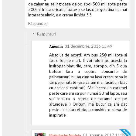
de zahar nu se ingroase deloc, apoi 500 ml lapte peste
500 ml frisca oricat ai bate-o se lasa; iar gelatina nu mai
intareste nimic, e o crema lichida!!!!
Răspundeți
Răspunsuri
Anonim
31 decembrie, 2016 15:49
Absolut de acord! Am pus 250 ml lapte si
tot e foarte mult. Il voi folosi pe acesta la
insiropat blaturile, care, apropo, din 5 oua
batute fara a separa abusurile de
galbenusuri, nu au cum sa iasa crescute sa le
tai pe jumatate (asa ca am mai facut un blat
cu aceleasi cantitati). Mai incerc un caramel
peste care am sa pun numai 50 ml lapte, sau
voi incerca o reteta de caramel de pe
altundeva :) Oricum, ma bucur ca am dat
peste aceasta reteta, o consider o sursa de
inspiratie.
Postolache Violeta
01 ianuarie, 2017 11:29