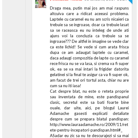
Draga mea, putin mai jos am mai raspuns
altcuiva care a ridicat aceeasi problema.
Laptele cu caramel eu nu am scris nicaieri ca
trebuie sa se ingroase, doar ca trebuie lasat
sa se raceasca eu nu inteleg de unde ati
ajuns voi la concluzia ca trebuie sa se
ingroase??? De altfel in imagine se vede clar
ca este lichid! Se vede si cum arata frisca
dupa ce am adaugat laptele cu caramel,
daca adaugi compozitia de lapte cu caramel
rece frisca nu se va lasa, si crema va fi super
ok, ea se va mai intari la frigider datorita
gelatinei si la final te asigur ca va fi super ok,
am facut de trei ori tortul asta, chiar nu are
cum sa nu iti iasa!
Cat despre blat, nu este o reteta proprie
sau inventata de mine, este pandispanul
clasic, secretul este sa bati foarte bine
ouale, dar uite, aici, pe blogul Laurei
Adamache gasesti explicati detaliate
despre cum se prepara blatul pandispan:
http://www.lauraadamache.ro/2009/11/ret
ete-pentru-incepatori-pandispan.html#_
ASadar eu zic sa nu te descurajezi si sa mai