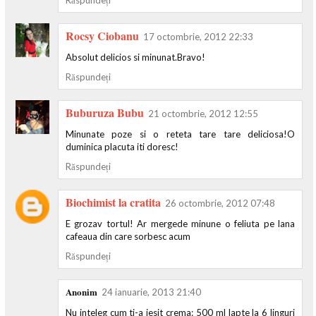
Rocsy Ciobanu
17 octombrie, 2012 22:33
Absolut delicios si minunat.Bravo!
Răspundeți
Buburuza Bubu
21 octombrie, 2012 12:55
Minunate poze si o reteta tare tare deliciosa!O
duminica placuta iti doresc!
Răspundeți
Biochimist la cratita
26 octombrie, 2012 07:48
E grozav tortul! Ar mergede minune o feliuta pe lana
cafeaua din care sorbesc acum
Răspundeți
Anonim
24 ianuarie, 2013 21:40
Nu inteleg cum ti-a iesit crema: 500 ml lapte la 6 linguri