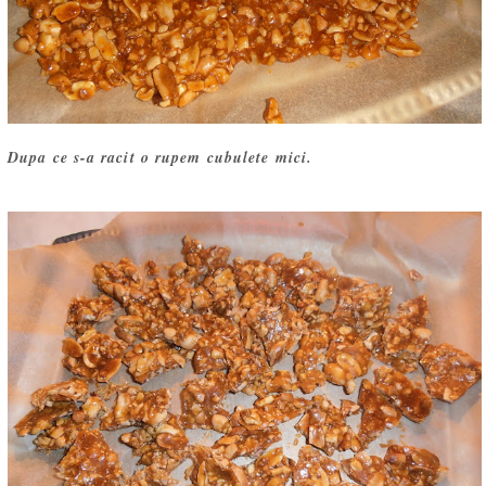
Dupa ce s-a racit o rupem cubulete mici.