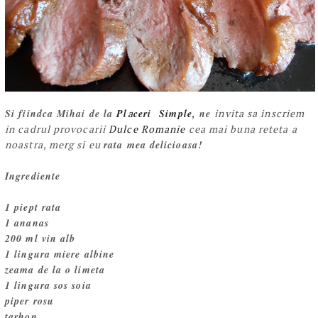
Si fiindca Mihai de la
Pl
a
ceri Simple
, ne
invita sa inscriem
in cadrul provocarii
Dulce Romanie
cea mai buna reteta a
noastra, merg si eu
rata mea delicioasa!
Ingrediente
1 piept rata
1 ananas
200 ml vin alb
1 lingura miere albine
zeama de la o limeta
1 lingura sos soia
piper rosu
tarhon