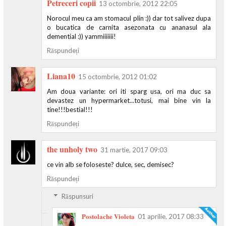
Petreceri copii
13 octombrie, 2012 22:05
Norocul meu ca am stomacul plin :)) dar tot salivez dupa
o bucatica de carnita asezonata cu ananasul ala
demential :)) yammiiiiiii!
Răspundeți
Liana10
15 octombrie, 2012 01:02
Am doua variante: ori iti sparg usa, ori ma duc sa
devastez un hypermarket...totusi, mai bine vin la
tine!!!bestial!!!
Răspundeți
the unholy two
31 martie, 2017 09:03
ce vin alb se foloseste? dulce, sec, demisec?
Răspundeți
Răspunsuri
Postolache Violeta
01 aprilie, 2017 08:33