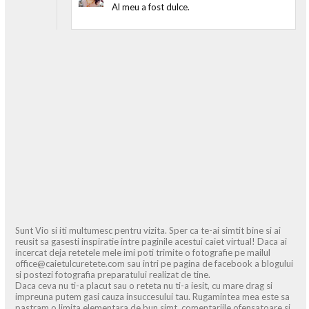
Al meu a fost dulce.
Sunt Vio si iti multumesc pentru vizita. Sper ca te-ai simtit bine si ai
reusit sa gasesti inspiratie intre paginile acestui caiet virtual! Daca ai
incercat deja retetele mele imi poti trimite o fotografie pe mailul
office@caietulcuretete.com sau intri pe pagina de facebook a blogului
si postezi fotografia preparatului realizat de tine.
Daca ceva nu ti-a placut sau o reteta nu ti-a iesit, cu mare drag si
impreuna putem gasi cauza insuccesului tau. Rugamintea mea este sa
pastram o limita elementara de bun simt, comentariile ofensatoare si