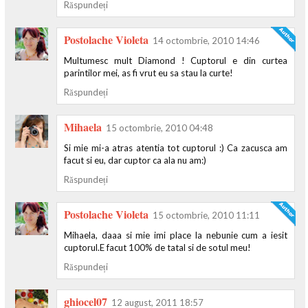
Răspundeți
Postolache Violeta
14 octombrie, 2010 14:46
Multumesc mult Diamond ! Cuptorul e din curtea
parintilor mei, as fi vrut eu sa stau la curte!
Răspundeți
Mihaela
15 octombrie, 2010 04:48
Si mie mi-a atras atentia tot cuptorul :) Ca zacusca am
facut si eu, dar cuptor ca ala nu am:)
Răspundeți
Postolache Violeta
15 octombrie, 2010 11:11
Mihaela, daaa si mie imi place la nebunie cum a iesit
cuptorul.E facut 100% de tatal si de sotul meu!
Răspundeți
ghiocel07
12 august, 2011 18:57