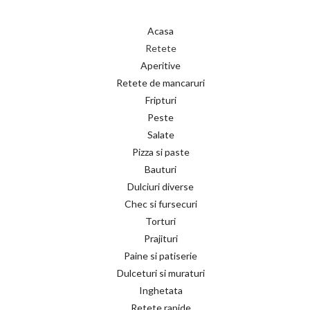
Acasa
Retete
Aperitive
Retete de mancaruri
Fripturi
Peste
Salate
Pizza si paste
Bauturi
Dulciuri diverse
Chec si fursecuri
Torturi
Prajituri
Paine si patiserie
Dulceturi si muraturi
Inghetata
Retete rapide