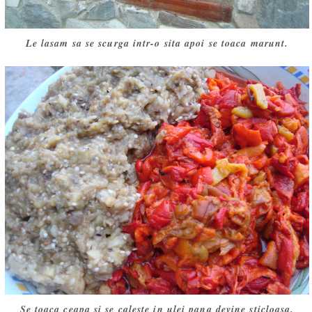
Le lasam sa se scurga intr-o sita apoi se toaca marunt.
Se toaca ceapa si se caleste in ulei pana devine sticloasa.