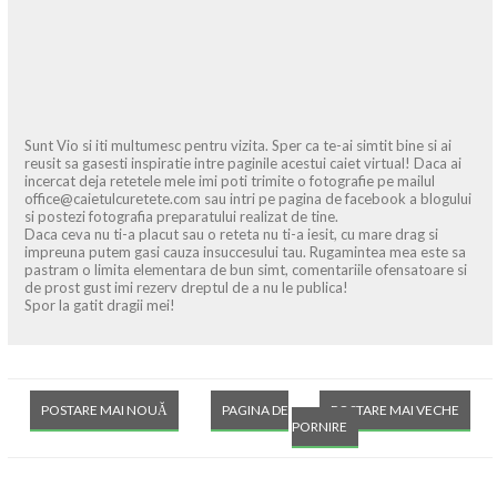
Sunt Vio si iti multumesc pentru vizita. Sper ca te-ai simtit bine si ai
reusit sa gasesti inspiratie intre paginile acestui caiet virtual! Daca ai
incercat deja retetele mele imi poti trimite o fotografie pe mailul
office@caietulcuretete.com sau intri pe pagina de facebook a blogului
si postezi fotografia preparatului realizat de tine.
Daca ceva nu ti-a placut sau o reteta nu ti-a iesit, cu mare drag si
impreuna putem gasi cauza insuccesului tau. Rugamintea mea este sa
pastram o limita elementara de bun simt, comentariile ofensatoare si
de prost gust imi rezerv dreptul de a nu le publica!
Spor la gatit dragii mei!
POSTARE MAI NOUĂ
PAGINA DE
POSTARE MAI VECHE
PORNIRE