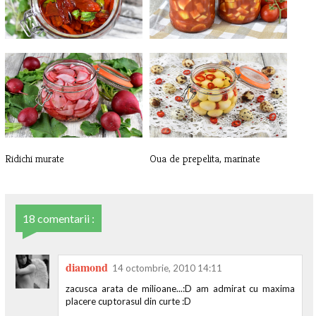
Rosii deshidratate, in ulei de
Dovlecei in suc de rosii, la
masl[...]
borcan
Ridichi murate
Oua de prepelita, marinate
18 comentarii :
diamond
14 octombrie, 2010 14:11
zacusca arata de milioane...:D am admirat cu maxima
placere cuptorasul din curte :D