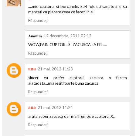
....mie cuptorul si borcanele. Sa-l folositi sanatosi si sa
mancati cu placere ceea ce faceti in el.
Răspundeți
Anonim
12 decembrie, 2011 02:12
WOW,FAIN CUPTOR...SI ZACUSCA LA FEL....
Răspundeți
ana
21 mai, 2012 11:23
sincer eu prefer cuptorul zacusca o facem
alatadata...mia iesit foarte buna zacusca
Răspundeți
ana
21 mai, 2012 11:24
arata super zacusca dar mai frumos e cuptorul:X...
Răspundeți