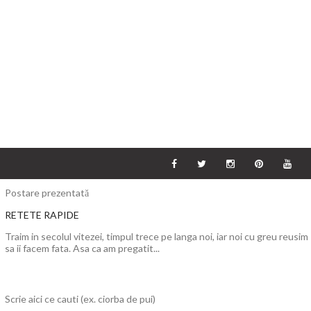
Postare prezentată
RETETE RAPIDE
Traim in secolul vitezei, timpul trece pe langa noi, iar noi cu greu reusim
sa ii facem fata. Asa ca am pregatit...
Scrie aici ce cauti (ex. ciorba de pui)