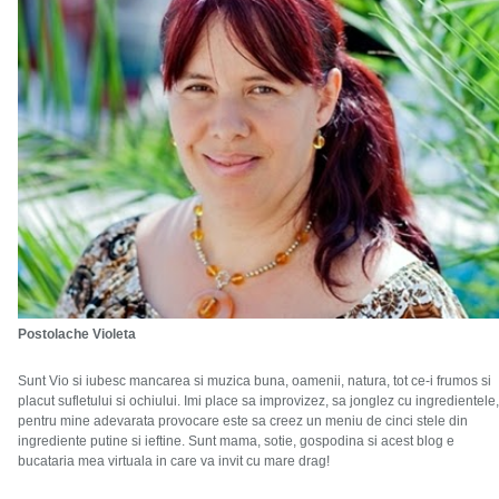
Postolache Violeta
Sunt Vio si iubesc mancarea si muzica buna, oamenii, natura, tot ce-i frumos si
placut sufletului si ochiului. Imi place sa improvizez, sa jonglez cu ingredientele,
pentru mine adevarata provocare este sa creez un meniu de cinci stele din
ingrediente putine si ieftine. Sunt mama, sotie, gospodina si acest blog e
bucataria mea virtuala in care va invit cu mare drag!