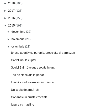
►
2018
(100)
►
2017
(128)
►
2016
(156)
▼
2015
(193)
►
decembrie
(22)
►
noiembrie
(20)
▼
octombrie
(21)
Briose aperitiv cu porumb, prosciutto si parmezan
Cartofi noi la cuptor
Scoici Saint Jacques sotate in unt
Trio de ciocolata la pahar
Invartita moldoveneasca cu nuca
Dulceata de ardei iuti
Copanele in crusta crocanta
Iepure cu masline