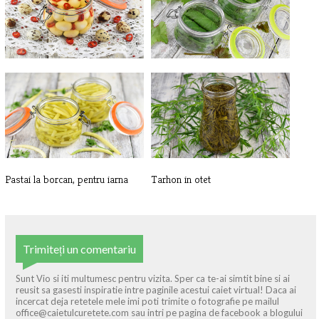
Oua de prepelita, marinate
Frunze de vita de vie la borcan,
pe[...]
Pastai la borcan, pentru iarna
Tarhon in otet
Trimiteți un comentariu
Sunt Vio si iti multumesc pentru vizita. Sper ca te-ai simtit bine si ai
reusit sa gasesti inspiratie intre paginile acestui caiet virtual! Daca ai
incercat deja retetele mele imi poti trimite o fotografie pe mailul
office@caietulcuretete.com sau intri pe pagina de facebook a blogului