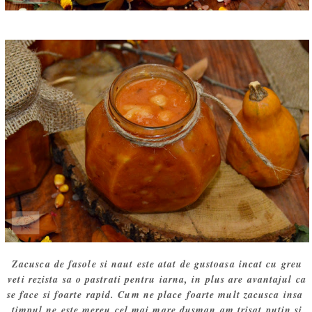
Zacusca de fasole si naut este atat de gustoasa incat cu greu
veti rezista sa o pastrati pentru iarna, in plus are avantajul ca
se face si foarte rapid. Cum ne place foarte mult zacusca insa
timpul ne este mereu cel mai mare dusman am trisat putin si