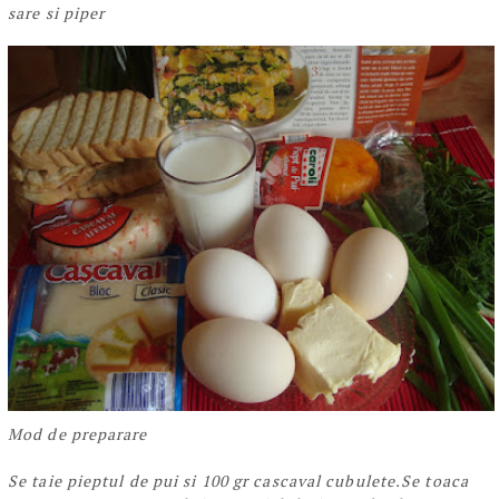
sare si piper
Mod de preparare
Se taie pieptul de pui si 100 gr cascaval cubulete.Se toaca