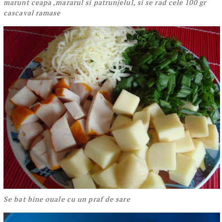
marunt ceapa ,mararul si patrunjelul, si se rad cele 100 gr
cascaval ramase
Se bat bine ouale cu un praf de sare