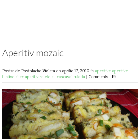
Aperitiv mozaic
Postat de Postolache Violeta
on aprilie 17, 2010 in
aperitive
aperitive
festive
chec aperitiv
retete cu cascaval
rulada
|
Comments : 19