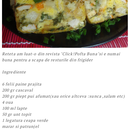
Reteta am luat-o din revista "Click!Pofta Buna"si e numai
buna pentru a scapa de resturile din frigider
Ingrediente
6 felii paine prajita
200 gr cascaval
200 gr piept pui afumat(sau orice altceva :sunca ,salam etc)
4 oua
100 ml lapte
50 gr unt topit
1 legatura ceapa verde
marar si patrunjel