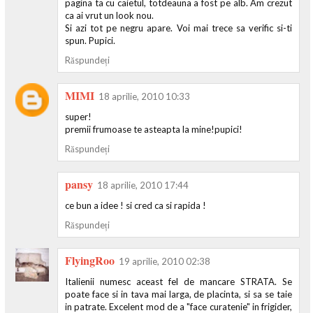
pagina ta cu caietul, totdeauna a fost pe alb. Am crezut
ca ai vrut un look nou.
Si azi tot pe negru apare. Voi mai trece sa verific si-ti
spun. Pupici.
Răspundeți
MIMI
18 aprilie, 2010 10:33
super!
premii frumoase te asteapta la mine!pupici!
Răspundeți
pansy
18 aprilie, 2010 17:44
ce bun a idee ! si cred ca si rapida !
Răspundeți
FlyingRoo
19 aprilie, 2010 02:38
Italienii numesc aceast fel de mancare STRATA. Se
poate face si in tava mai larga, de placinta, si sa se taie
in patrate. Excelent mod de a "face curatenie" in frigider,