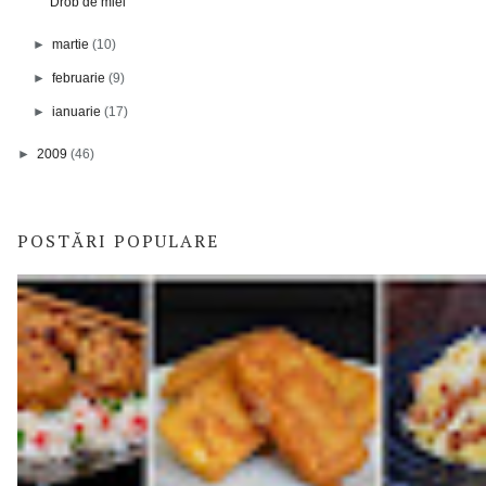
Drob de miel
►
martie
(10)
►
februarie
(9)
►
ianuarie
(17)
►
2009
(46)
POSTĂRI POPULARE