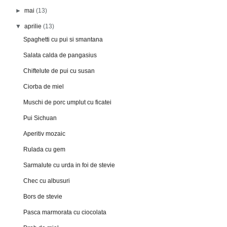
►
mai
(13)
▼
aprilie
(13)
Spaghetti cu pui si smantana
Salata calda de pangasius
Chiftelute de pui cu susan
Ciorba de miel
Muschi de porc umplut cu ficatei
Pui Sichuan
Aperitiv mozaic
Rulada cu gem
Sarmalute cu urda in foi de stevie
Chec cu albusuri
Bors de stevie
Pasca marmorata cu ciocolata