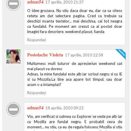
adnas54
17 aprilie, 2010 21:37
O idee grozava. Nu stiu daca doar eu, dar ca sa citesc
reteta am dat selectare pagina. Cred ca trebuie sa
deschizi noanta textelor... mai deschisa, cai tot neagra
ca fundalul. Pe moment am crezut ca ai postat doar
imagini fara descriere. weekend placut. Sanda
Răspundeți
Postolache Violeta
17 aprilie, 2010 22:58
Multumesc mult tuturor de aprecieriun weekwnd cat
mai placut va doresc
Adnas, la mine fundalul este alb iar scrisul negru si cu IE
si cu Mozzila.La tine asa apare tot timpul, sau doar
acum s-a intamplat?
Răspundeți
adnas54
18 aprilie, 2010 09:22
Vio, am verificat si culmea cu Explorer se vede pe alb iar
cu Mozilla are fundal negru. E probabil ceva de
moment... nu stiu, ca eu de regula folosesc Mozilla si stiu