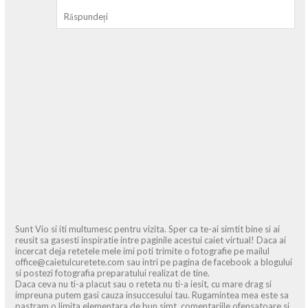
Răspundeți
Sunt Vio si iti multumesc pentru vizita. Sper ca te-ai simtit bine si ai
reusit sa gasesti inspiratie intre paginile acestui caiet virtual! Daca ai
incercat deja retetele mele imi poti trimite o fotografie pe mailul
office@caietulcuretete.com sau intri pe pagina de facebook a blogului
si postezi fotografia preparatului realizat de tine.
Daca ceva nu ti-a placut sau o reteta nu ti-a iesit, cu mare drag si
impreuna putem gasi cauza insuccesului tau. Rugamintea mea este sa
pastram o limita elementara de bun simt, comentariile ofensatoare si