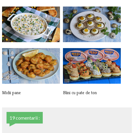
Salata cu piept de pui, porumb si
Ciuperci umplute cu oua de
m[...]
prepelit[...]
Midii pane
Blini cu pate de ton
19 comentarii :