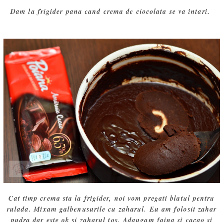
Dam la frigider pana cand crema de ciocolata se va intari.
Cat timp crema sta la frigider, noi vom pregati blatul pentru
rulada. Mixam galbenusurile cu zaharul. Eu am folosit zahar
pudra dar este ok si zaharul tos. Adaugam faina si cacao si