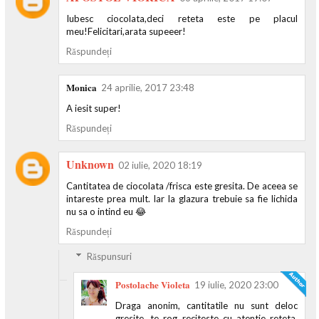
Iubesc ciocolata,deci reteta este pe placul
meu!Felicitari,arata supeeer!
Răspundeți
Monica
24 aprilie, 2017 23:48
A iesit super!
Răspundeți
Unknown
02 iulie, 2020 18:19
Cantitatea de ciocolata /frisca este gresita. De aceea se
intareste prea mult. Iar la glazura trebuie sa fie lichida
nu sa o intind eu 😂
Răspundeți
Răspunsuri
Postolache Violeta
19 iulie, 2020 23:00
Draga anonim, cantitatile nu sunt deloc
gresite, te rog reciteste cu atentie reteta,