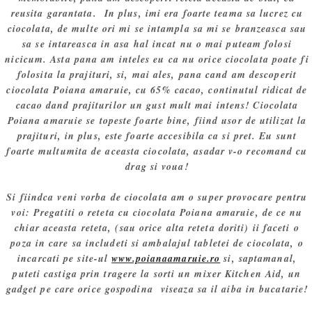
reusita garantata. In plus, imi era foarte teama sa lucrez cu
ciocolata, de multe ori mi se intampla sa mi se branzeasca sau
sa se intareasca in asa hal incat nu o mai puteam folosi
nicicum. Asta pana am inteles eu ca nu orice ciocolata poate fi
folosita la prajituri, si, mai ales, pana cand am descoperit
ciocolata Poiana amaruie, cu 65% cacao, continutul ridicat de
cacao dand prajiturilor un gust mult mai intens! Ciocolata
Poiana amaruie se topeste foarte bine, fiind usor de utilizat la
prajituri, in plus, este foarte accesibila ca si pret. Eu sunt
foarte multumita de aceasta ciocolata, asadar v-o recomand cu
drag si voua!
Si fiindca veni vorba de ciocolata am o super provocare pentru
voi: Pregatiti o reteta cu ciocolata Poiana amaruie, de ce nu
chiar aceasta reteta, (sau orice alta reteta doriti) ii faceti o
poza in care sa includeti si ambalajul tabletei de ciocolata, o
incarcati pe site-ul
www.poianaamaruie.ro
si, saptamanal,
puteti castiga prin tragere la sorti un mixer Kitchen Aid, un
gadget pe care orice gospodina viseaza sa il aiba in bucatarie!