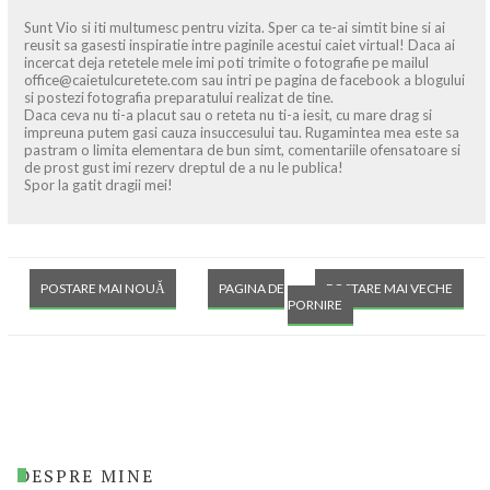
Sunt Vio si iti multumesc pentru vizita. Sper ca te-ai simtit bine si ai
reusit sa gasesti inspiratie intre paginile acestui caiet virtual! Daca ai
incercat deja retetele mele imi poti trimite o fotografie pe mailul
office@caietulcuretete.com sau intri pe pagina de facebook a blogului
si postezi fotografia preparatului realizat de tine.
Daca ceva nu ti-a placut sau o reteta nu ti-a iesit, cu mare drag si
impreuna putem gasi cauza insuccesului tau. Rugamintea mea este sa
pastram o limita elementara de bun simt, comentariile ofensatoare si
de prost gust imi rezerv dreptul de a nu le publica!
Spor la gatit dragii mei!
POSTARE MAI NOUĂ
PAGINA DE
POSTARE MAI VECHE
PORNIRE
DESPRE MINE