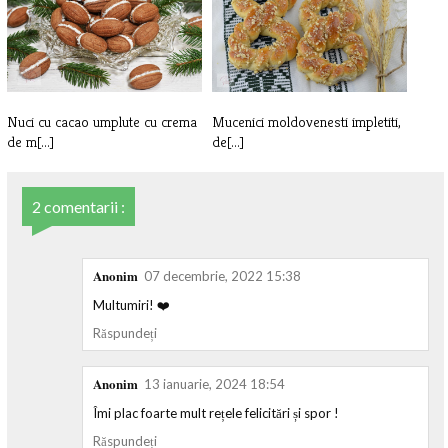
anana[...]
Nuci cu cacao umplute cu crema
Mucenici moldovenesti impletiti,
de m[...]
de[...]
2 comentarii :
Anonim
07 decembrie, 2022 15:38
Multumiri! ❤️
Răspundeți
Anonim
13 ianuarie, 2024 18:54
Îmi plac foarte mult rețele felicitări și spor !
Răspundeți