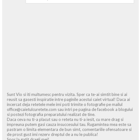
Sunt Vio si iti multumesc pentru vizita. Sper ca te-ai simtit bine si ai
reusit sa gasesti inspiratie intre paginile acestui caiet virtual! Daca ai
incercat deja retetele mele imi poti trimite o fotografie pe mailul
office@caietulcuretete.com sau intri pe pagina de facebook a blogului
si postezi fotografia preparatului realizat de tine.
Daca ceva nu ti-a placut sau o reteta nu ti-a iesit, cu mare drag si
impreuna putem gasi cauza insuccesului tau. Rugamintea mea este sa
pastram o limita elementara de bun simt, comentariile ofensatoare si
de prost gust imi rezerv dreptul de a nu le publica!
Spor la gatit dragii mei!