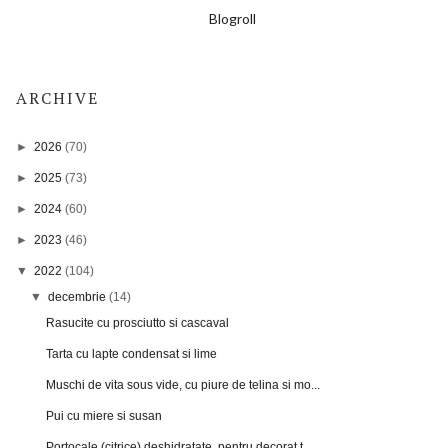
Blogroll
ARCHIVE
►
2026
(70)
►
2025
(73)
►
2024
(60)
►
2023
(46)
▼
2022
(104)
▼
decembrie
(14)
Rasucite cu prosciutto si cascaval
Tarta cu lapte condensat si lime
Muschi de vita sous vide, cu piure de telina si mo...
Pui cu miere si susan
Portocale (citrice) deshidratate, pentru decorat t...