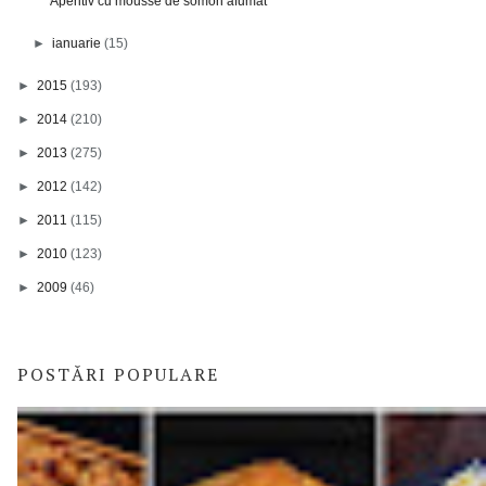
Aperitiv cu mousse de somon afumat
►
ianuarie
(15)
►
2015
(193)
►
2014
(210)
►
2013
(275)
►
2012
(142)
►
2011
(115)
►
2010
(123)
►
2009
(46)
POSTĂRI POPULARE