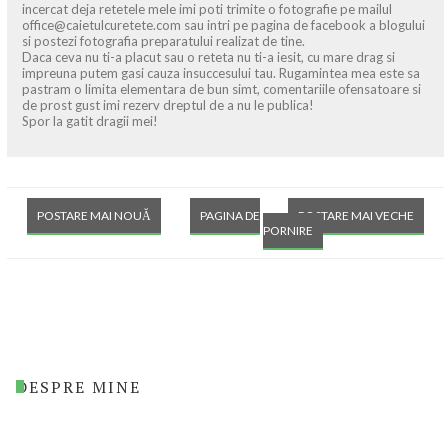
incercat deja retetele mele imi poti trimite o fotografie pe mailul
office@caietulcuretete.com sau intri pe pagina de facebook a blogului
si postezi fotografia preparatului realizat de tine.
Daca ceva nu ti-a placut sau o reteta nu ti-a iesit, cu mare drag si
impreuna putem gasi cauza insuccesului tau. Rugamintea mea este sa
pastram o limita elementara de bun simt, comentariile ofensatoare si
de prost gust imi rezerv dreptul de a nu le publica!
Spor la gatit dragii mei!
POSTARE MAI NOUĂ
PAGINA DE
POSTARE MAI VECHE
PORNIRE
DESPRE MINE