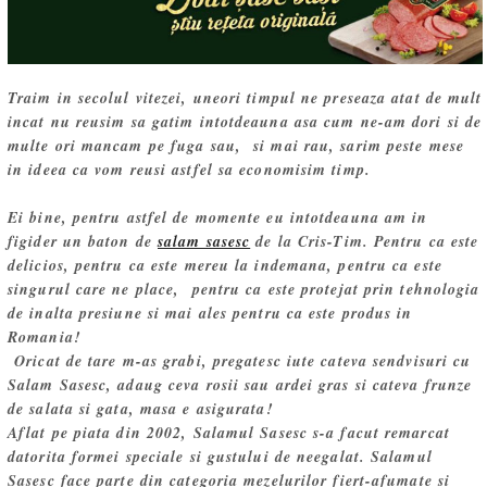
Traim in secolul vitezei, uneori timpul ne preseaza atat de mult
incat nu reusim sa gatim intotdeauna asa cum ne-am dori si de
multe ori mancam pe fuga sau, si mai rau, sarim peste mese
in ideea ca vom reusi astfel sa economisim timp.
Ei bine, pentru astfel de momente eu intotdeauna am in
figider un baton de
salam sasesc
de la Cris-Tim. Pentru ca este
delicios, pentru ca este mereu la indemana, pentru ca este
singurul care ne place, pentru ca este protejat prin tehnologia
de inalta presiune si mai ales pentru ca este produs in
Romania!
Oricat de tare m-as grabi, pregatesc iute cateva sendvisuri cu
Salam Sasesc, adaug ceva rosii sau ardei gras si cateva frunze
de salata si gata, masa e asigurata!
Aflat pe piata din 2002, Salamul Sasesc s-a facut remarcat
datorita formei speciale si gustului de neegalat. Salamul
Sasesc face parte din categoria mezelurilor fiert-afumate si