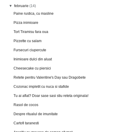
▼
februarie
(14)
Paine rustica, cu masline
Pizza inimioare
Tort Tiramisu fara oua
Pizzette cu salam
Fursecuri ciupercute
Inimioare dulci din aluat
Cheesecake cu piersici
Retete pentru Valentine's Day sau Dragobete
Cozonac impletit cu nuca si stafide
Tu ai aflat? Doar sase sasi stiu reteta originala!
Rasol de cocos
Despre ritualul de imunitate
Cartofi taranesti