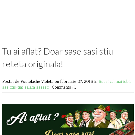
Tu ai aflat? Doar sase sasi stiu
reteta originala!
Postat de Postolache Violeta
on februarie 07, 2016 in
6sasi
cel mai iubit
sas
cris-tim
salam sasesc
|
Comments : 1