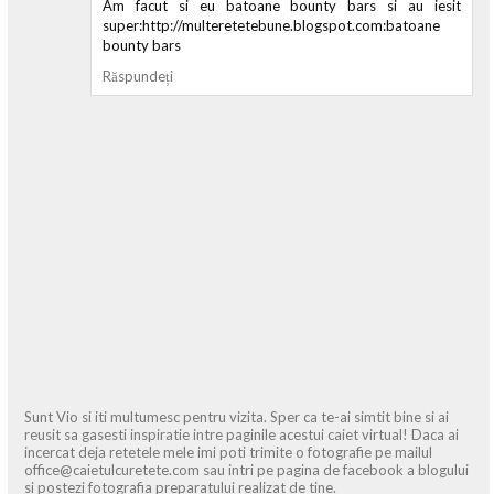
Am facut si eu batoane bounty bars si au iesit
super:http://multeretetebune.blogspot.com:batoane
bounty bars
Răspundeți
Sunt Vio si iti multumesc pentru vizita. Sper ca te-ai simtit bine si ai
reusit sa gasesti inspiratie intre paginile acestui caiet virtual! Daca ai
incercat deja retetele mele imi poti trimite o fotografie pe mailul
office@caietulcuretete.com sau intri pe pagina de facebook a blogului
si postezi fotografia preparatului realizat de tine.