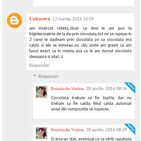
Unknown
12 martie, 2016 16:09
am incercat reteta..doar ca desi le am pus la
frigider,inainte de la da prin ciocolata,tot mi se rupeau in
2 cand le dadeam prin ciocolata pt ca ciocolata era
calda si ele se inmuiau..nu stiu unde am gresit ca am
facut exact ca in reteta..asa ca le am turnat ciocolata
deasupra si atat..:(
Răspundeți
Răspunsuri
Postolache Violeta
28 aprilie, 2016 08:36
Ciocolata trebuie sa fie topita, dar nu
trebuie sa fie calda, fiind calda automat
untul din compozitie se topeste.
Postolache Violeta
28 aprilie, 2016 08:39
Si inca un sfat, eventual ca sa obtii rezultate