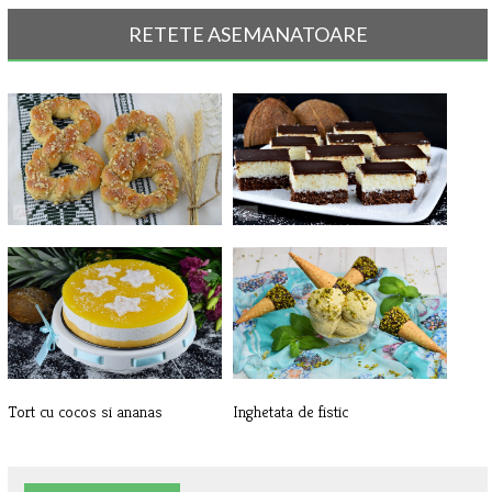
RETETE ASEMANATOARE
Mucenici moldovenesti impletiti,
Prajitura Bounty
de[...]
Tort cu cocos si ananas
Inghetata de fistic