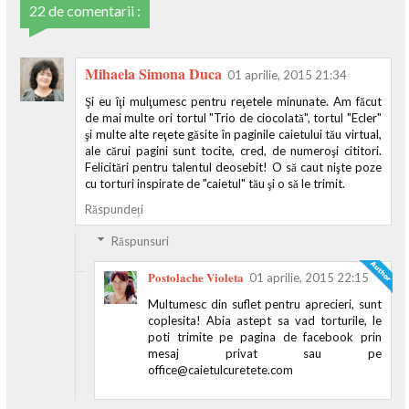
22 de comentarii :
Mihaela Simona Duca
01 aprilie, 2015 21:34
Şi eu îţi mulţumesc pentru reţetele minunate. Am făcut
de mai multe ori tortul "Trio de ciocolată", tortul "Ecler"
şi multe alte reţete găsite în paginile caietului tău virtual,
ale cărui pagini sunt tocite, cred, de numeroşi cititori.
Felicitări pentru talentul deosebit! O să caut nişte poze
cu torturi inspirate de "caietul" tău şi o să le trimit.
Răspundeți
Răspunsuri
Postolache Violeta
01 aprilie, 2015 22:15
Multumesc din suflet pentru aprecieri, sunt
coplesita! Abia astept sa vad torturile, le
poti trimite pe pagina de facebook prin
mesaj privat sau pe
office@caietulcuretete.com