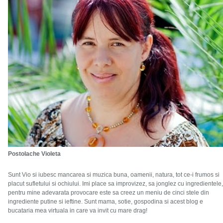
Postolache Violeta
Sunt Vio si iubesc mancarea si muzica buna, oamenii, natura, tot ce-i frumos si
placut sufletului si ochiului. Imi place sa improvizez, sa jonglez cu ingredientele,
pentru mine adevarata provocare este sa creez un meniu de cinci stele din
ingrediente putine si ieftine. Sunt mama, sotie, gospodina si acest blog e
bucataria mea virtuala in care va invit cu mare drag!