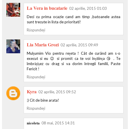
La Vera in bucatarie
02 aprilie, 2015 01:03
Deci cu prima ocazie cand am timp ,batoanele astea
sunt trecute in lista de prioritati!
Răspundeți
Lia Maria Grozi
02 aprilie, 2015 09:49
Mulțumim Vio pentru rețeta ! Cât de curând am s-o
execut si eu 😉 si promit ca te voi înștiința 😘 . Te
îmbrățișez cu drag si va dorim întregii familii, Paste
Fericit !
Răspundeți
Kyra
02 aprilie, 2015 09:52
:) Cit de bine arata!
Răspundeți
nicoleta
08 mai, 2015 14:31