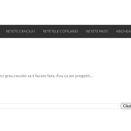
RETETE CRACIUN
RETETELE COPILARIEI
RETETE PASTI
ABONEA
 cu greu reusim sa ii facem fata. Asa ca am pregatit...