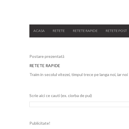
ACASA
RETETE
RETETE RAPIDE
RETETE POST
Postare prezentată
RETETE RAPIDE
Traim in secolul vitezei, timpul trece pe langa noi, iar noi
Scrie aici ce cauti (ex. ciorba de pui)
Publicitate!