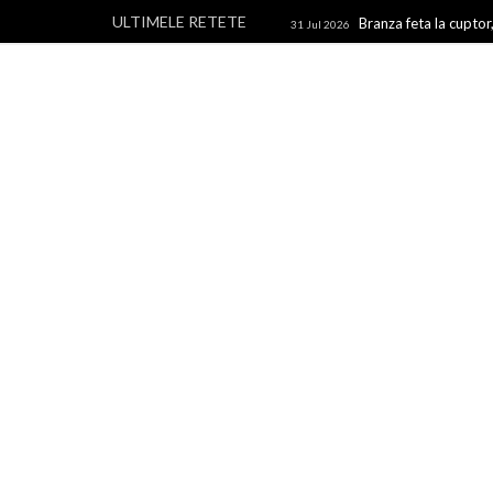
ULTIMELE RETETE
Branza feta la cuptor,
31 Jul 2026
branza
Rulouri din p
28 Jul 2026
Un blog cu retete culinare, retete simple si la indemana 
rapide, retete usoare, torturi si prajituri.