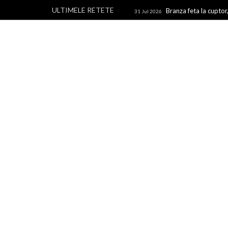
ULTIMELE RETETE
Branza feta la cuptor,
31 Jul 2026
branza
Rulouri din p
28 Jul 2026
Un blog cu retete culinare, retete simple si la indemana 
rapide, retete usoare, torturi si prajituri.