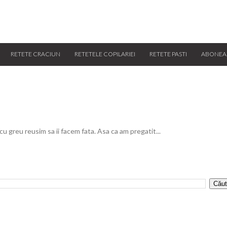
RETETE CRACIUN
RETETELE COPILARIEI
RETETE PASTI
ABONEA
 cu greu reusim sa ii facem fata. Asa ca am pregatit...