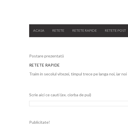
ACASA
RETETE
RETETE RAPIDE
RETETE POST
Postare prezentată
RETETE RAPIDE
Traim in secolul vitezei, timpul trece pe langa noi, iar noi
Scrie aici ce cauti (ex. ciorba de pui)
Publicitate!