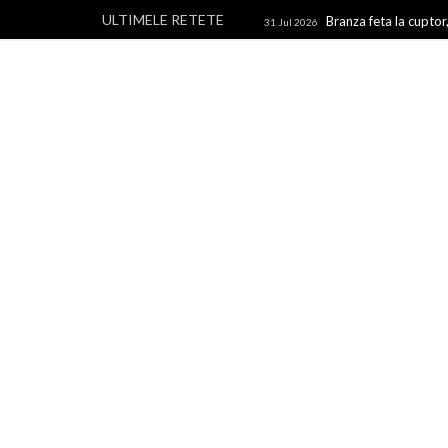
ULTIMELE RETETE
Branza feta la cuptor,
31 Jul 2026
branza
Rulouri din p
28 Jul 2026
Un blog cu retete culinare, retete simple si la indemana 
rapide, retete usoare, torturi si prajituri.