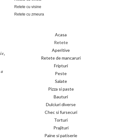
Retete cu visine
Retete cu zmeura
Acasa
Retete
Aperitive
ie,
Retete de mancaruri
Fripturi
 a
Peste
Salate
Pizza si paste
Bauturi
Dulciuri diverse
Chec si fursecuri
Torturi
Prajituri
Paine si patiserie