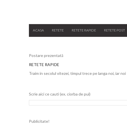
ACASA
RETETE
RETETE RAPIDE
RETETE POST
Postare prezentată
RETETE RAPIDE
Traim in secolul vitezei, timpul trece pe langa noi, iar noi
Scrie aici ce cauti (ex. ciorba de pui)
Publicitate!