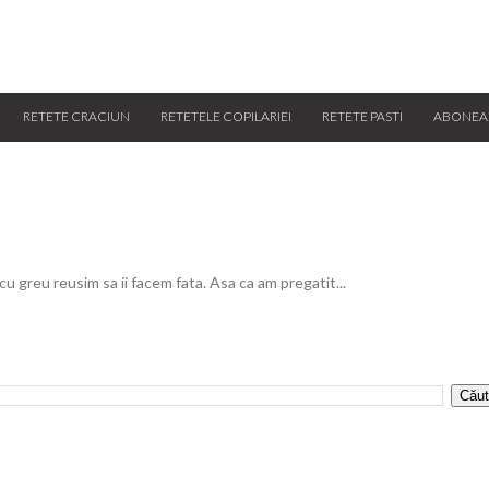
RETETE CRACIUN
RETETELE COPILARIEI
RETETE PASTI
ABONEA
 cu greu reusim sa ii facem fata. Asa ca am pregatit...