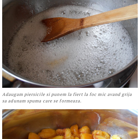
Adaugam piersicile si punem la fiert la foc mic avand grija
sa adunam spuma care se formeaza.