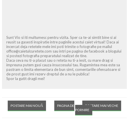
Sunt Vio si iti multumesc pentru vizita. Sper ca te-ai simtit bine si ai
reusit sa gasesti inspiratie intre paginile acestui caiet virtual! Daca ai
incercat deja retetele mele imi poti trimite o fotografie pe mailul
office@caietulcuretete.com sau intri pe pagina de facebook a blogului
si postezi fotografia preparatului realizat de tine.
Daca ceva nu ti-a placut sau o reteta nu ti-a iesit, cu mare drag si
impreuna putem gasi cauza insuccesului tau. Rugamintea mea este sa
pastram o limita elementara de bun simt, comentariile ofensatoare si
de prost gust imi rezerv dreptul de a nu le publica!
Spor la gatit dragii mei!
POSTARE MAI NOUĂ
PAGINA DE
POSTARE MAI VECHE
PORNIRE