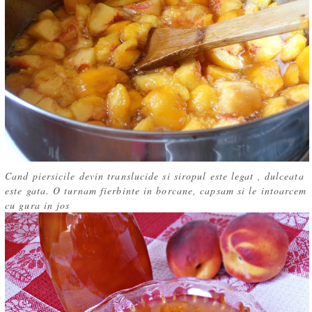
Cand piersicile devin translucide si siropul este legat , dulceata
este gata. O turnam fierbinte in borcane, capsam si le intoarcem
cu gura in jos