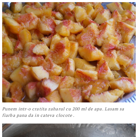
Punem intr-o cratita zaharul cu 200 ml de apa. Lasam sa
fiarba pana da in cateva clocote .