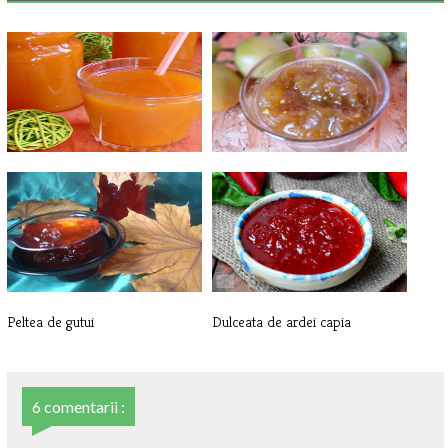
Nectar de caise
Dulceata de gogonele
Peltea de gutui
Dulceata de ardei capia
6 comentarii :