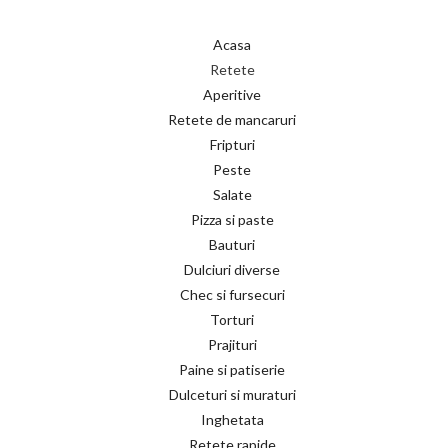
Acasa
Retete
Aperitive
Retete de mancaruri
Fripturi
Peste
Salate
Pizza si paste
Bauturi
Dulciuri diverse
Chec si fursecuri
Torturi
Prajituri
Paine si patiserie
Dulceturi si muraturi
Inghetata
Retete rapide