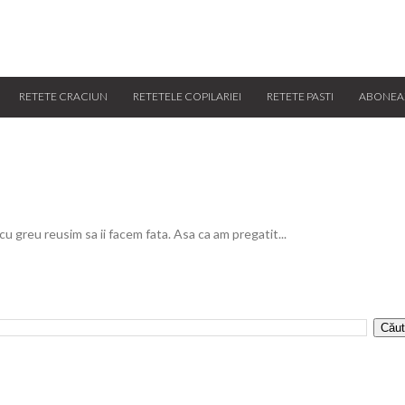
RETETE CRACIUN
RETETELE COPILARIEI
RETETE PASTI
ABONEA
 cu greu reusim sa ii facem fata. Asa ca am pregatit...