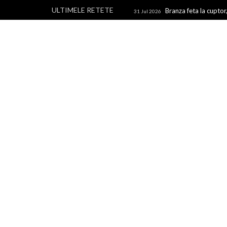
ULTIMELE RETETE
Branza feta la cuptor,
31 Jul 2026
branza
Rulouri din p
28 Jul 2026
Un blog cu retete culinare, retete simple si la indemana 
rapide, retete usoare, torturi si prajituri.