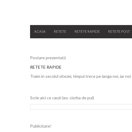
ACASA
RETETE
RETETE RAPIDE
RETETE POST
Postare prezentată
RETETE RAPIDE
Traim in secolul vitezei, timpul trece pe langa noi, iar noi
Scrie aici ce cauti (ex. ciorba de pui)
Publicitate!