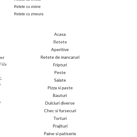
Retete cu visine
Retete cu zmeura
Acasa
Retete
Aperitive
Retete de mancaruri
imt
File
Fripturi
Peste
r
,
Salate
e
Pizza si paste
Bauturi
e
Dulciuri diverse
Chec si fursecuri
Torturi
Prajituri
Paine si patiserie