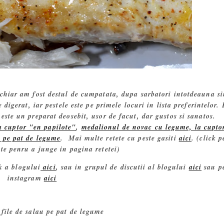
chiar am fost destul de cumpatata, dupa sarbatori intotdeauna s
igerat, iar pestele este pe primele locuri in lista preferintelor. 
 este un preparat deosebit, usor de facut, dar gustos si sanatos.
a cuptor "en papilote"
,
medalionul de novac cu legume, la cupto
l pe pat de legume
. Mai multe retete cu peste gasiti
aici
. (click p
ate penru a junge in pagina retetei)
k a blogului
aici
, sau in grupul de discutii al blogului
aici
sau p
instagram
aici
 file de salau pe pat de legume