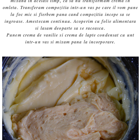
mixand in acelasi timp, ca sa nu transformam crema in
omleta. Transferam compozitia intr-un vas pe care il vom pune
la foc mic si fierbem pana cand compozitia incepe sa se
ingroase. Amestecam continuu. Acoperim cu folie alimentara
si lasam deoparte sa se raceasca.
Punem crema de vanilie si crema de lapte condensat cu unt
intr-un vas si mixam pana la incorporare.