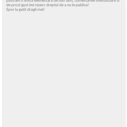
pastram o limita elementara de bun simt, comentariile ofensatoare si
de prost gust imi rezerv dreptul de a nu le publica!
Spor la gatit dragii mei!