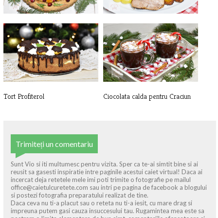
Coronita aperitiv cu merisoare si
Ceafa de porc intreaga la cuptor
c[...]
Tort Profiterol
Ciocolata calda pentru Craciun
Trimiteți un comentariu
Sunt Vio si iti multumesc pentru vizita. Sper ca te-ai simtit bine si ai
reusit sa gasesti inspiratie intre paginile acestui caiet virtual! Daca ai
incercat deja retetele mele imi poti trimite o fotografie pe mailul
office@caietulcuretete.com sau intri pe pagina de facebook a blogului
si postezi fotografia preparatului realizat de tine.
Daca ceva nu ti-a placut sau o reteta nu ti-a iesit, cu mare drag si
impreuna putem gasi cauza insuccesului tau. Rugamintea mea este sa