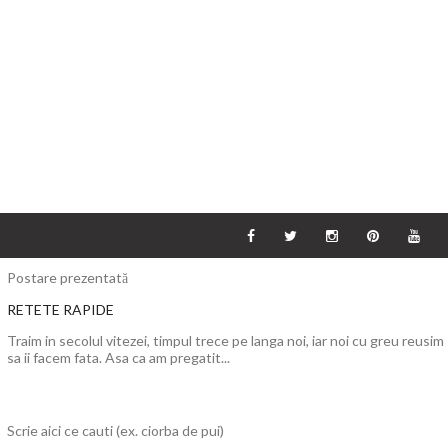
Postare prezentată
RETETE RAPIDE
Traim in secolul vitezei, timpul trece pe langa noi, iar noi cu greu reusim
sa ii facem fata. Asa ca am pregatit...
Scrie aici ce cauti (ex. ciorba de pui)