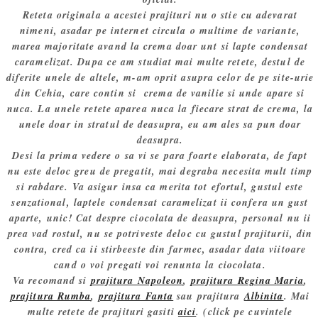
Reteta originala a acestei prajituri nu o stie cu adevarat
nimeni, asadar pe internet circula o multime de variante,
marea majoritate avand la crema doar unt si lapte condensat
caramelizat. Dupa ce am studiat mai multe retete, destul de
diferite unele de altele, m-am oprit asupra celor de pe site-urie
din Cehia, care contin si crema de vanilie si unde apare si
nuca. La unele retete aparea nuca la fiecare strat de crema, la
unele doar in stratul de deasupra, eu am ales sa pun doar
deasupra.
Desi la prima vedere o sa vi se para foarte elaborata, de fapt
nu este deloc greu de pregatit, mai degraba necesita mult timp
si rabdare. Va asigur insa ca merita tot efortul, gustul este
senzational, laptele condensat caramelizat ii confera un gust
aparte, unic! Cat despre ciocolata de deasupra, personal nu ii
prea vad rostul, nu se potriveste deloc cu gustul prajiturii, din
contra, cred ca ii stirbeeste din farmec, asadar data viitoare
cand o voi pregati voi renunta la ciocolata.
Va recomand si
prajitura Napoleon
,
prajitura Regina Maria
,
prajitura Rumba
,
prajitura Fanta
sau prajitura
Albinita
. Mai
multe retete de prajituri gasiti
aici
. (click pe cuvintele