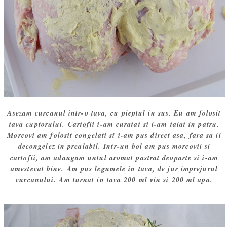
Asezam curcanul intr-o tava, cu pieptul in sus. Eu am folosit
tava cuptorului. Cartofii i-am curatat si i-am taiat in patru.
Morcovi am folosit congelati si i-am pus direct asa, fara sa ii
decongelez in prealabil. Intr-un bol am pus morcovii si
cartofii, am adaugam untul aromat pastrat deoparte si i-am
amestecat bine. Am pus legumele in tava, de jur imprejurul
curcanului. Am turnat in tava 200 ml vin si 200 ml apa.