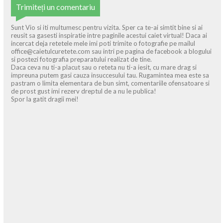
Trimiteți un comentariu
Sunt Vio si iti multumesc pentru vizita. Sper ca te-ai simtit bine si ai
reusit sa gasesti inspiratie intre paginile acestui caiet virtual! Daca ai
incercat deja retetele mele imi poti trimite o fotografie pe mailul
office@caietulcuretete.com sau intri pe pagina de facebook a blogului
si postezi fotografia preparatului realizat de tine.
Daca ceva nu ti-a placut sau o reteta nu ti-a iesit, cu mare drag si
impreuna putem gasi cauza insuccesului tau. Rugamintea mea este sa
pastram o limita elementara de bun simt, comentariile ofensatoare si
de prost gust imi rezerv dreptul de a nu le publica!
Spor la gatit dragii mei!