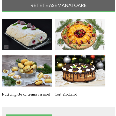
RETETE ASEMANATOARE
Rulada de bezea, cu zmeura
Coronita aperitiv cu merisoare si
c[...]
Nuci umplute cu crema caramel
Tort Profiterol