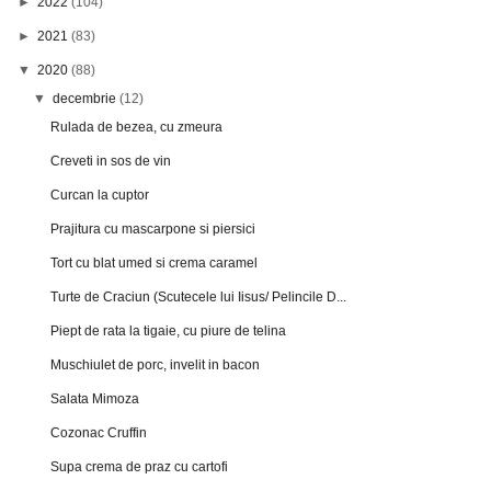
►
2022
(104)
►
2021
(83)
▼
2020
(88)
▼
decembrie
(12)
Rulada de bezea, cu zmeura
Creveti in sos de vin
Curcan la cuptor
Prajitura cu mascarpone si piersici
Tort cu blat umed si crema caramel
Turte de Craciun (Scutecele lui Iisus/ Pelincile D...
Piept de rata la tigaie, cu piure de telina
Muschiulet de porc, invelit in bacon
Salata Mimoza
Cozonac Cruffin
Supa crema de praz cu cartofi