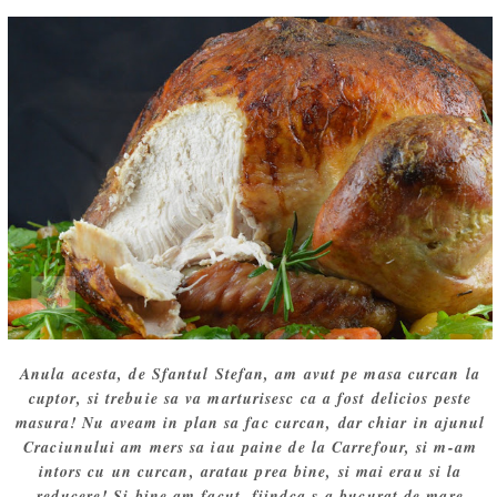
Anula acesta, de Sfantul Stefan, am avut pe masa curcan la
cuptor, si trebuie sa va marturisesc ca a fost delicios peste
masura! Nu aveam in plan sa fac curcan, dar chiar in ajunul
Craciunului am mers sa iau paine de la Carrefour, si m-am
intors cu un curcan, aratau prea bine, si mai erau si la
reducere! Si bine am facut, fiindca s-a bucurat de mare