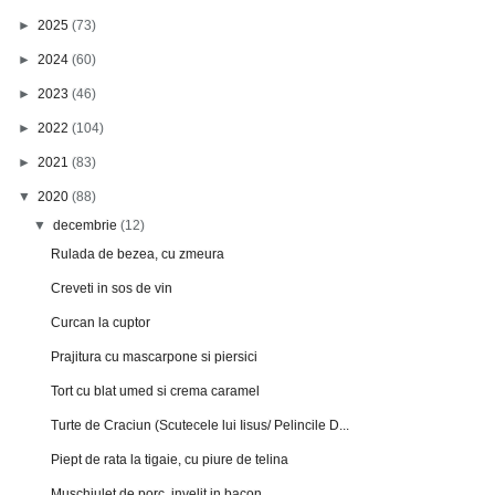
►
2025
(73)
►
2024
(60)
►
2023
(46)
►
2022
(104)
►
2021
(83)
▼
2020
(88)
▼
decembrie
(12)
Rulada de bezea, cu zmeura
Creveti in sos de vin
Curcan la cuptor
Prajitura cu mascarpone si piersici
Tort cu blat umed si crema caramel
Turte de Craciun (Scutecele lui Iisus/ Pelincile D...
Piept de rata la tigaie, cu piure de telina
Muschiulet de porc, invelit in bacon