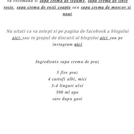
Va recomand si
supa crema de legume
,
supa crema de linte
rosie
,
supa crema de rosii coapte
sau
supa crema de morcov si
naut
Nu uitati ca va astept si pe pagina de facebook a blogului
aici,
sau in grupul de discutii al blogului
aici
sau pe
instagram
aici
Ingrediente supa crema de praz
5 fire praz
4 cartofi albi, mici
3-4 linguri ulei
500 ml apa
sare dupa gust