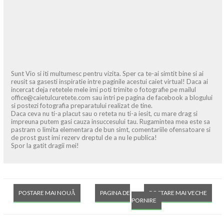
Sunt Vio si iti multumesc pentru vizita. Sper ca te-ai simtit bine si ai
reusit sa gasesti inspiratie intre paginile acestui caiet virtual! Daca ai
incercat deja retetele mele imi poti trimite o fotografie pe mailul
office@caietulcuretete.com sau intri pe pagina de facebook a blogului
si postezi fotografia preparatului realizat de tine.
Daca ceva nu ti-a placut sau o reteta nu ti-a iesit, cu mare drag si
impreuna putem gasi cauza insuccesului tau. Rugamintea mea este sa
pastram o limita elementara de bun simt, comentariile ofensatoare si
de prost gust imi rezerv dreptul de a nu le publica!
Spor la gatit dragii mei!
POSTARE MAI NOUĂ
PAGINA DE
POSTARE MAI VECHE
PORNIRE