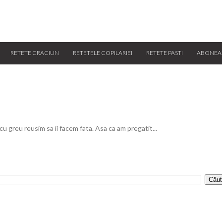
RETETE CRACIUN
RETETELE COPILARIEI
RETETE PASTI
ABONEA
 cu greu reusim sa ii facem fata. Asa ca am pregatit...