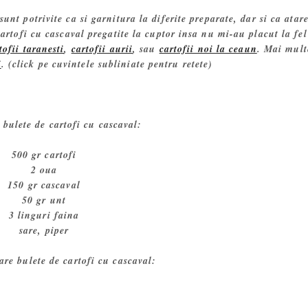
sunt potrivite ca si garnitura la diferite preparate, dar si ca atar
cartofi cu cascaval pregatite la cuptor insa nu mi-au placut la fel
tofii taranesti
,
cartofii aurii
, sau
cartofii noi la ceaun
. Mai mult
i
. (click pe cuvintele subliniate pentru retete)
 bulete de cartofi cu cascaval:
500 gr cartofi
2 oua
150 gr cascaval
50 gr unt
3 linguri faina
sare, piper
re bulete de cartofi cu cascaval: