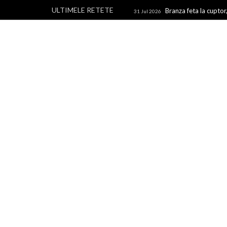
ULTIMELE RETETE
Branza feta la cuptor,
31 Jul 2026
branza
Rulouri din p
28 Jul 2026
Un blog cu retete culinare, retete simple si la indemana 
rapide, retete usoare, torturi si prajituri.