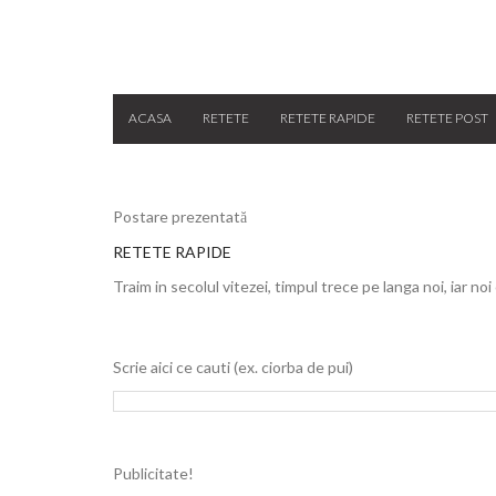
ACASA
RETETE
RETETE RAPIDE
RETETE POST
Postare prezentată
RETETE RAPIDE
Traim in secolul vitezei, timpul trece pe langa noi, iar noi
Scrie aici ce cauti (ex. ciorba de pui)
Publicitate!