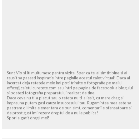
Sunt Vio si iti multumesc pentru vizita. Sper ca te-ai simtit bine si ai
reusit sa gasesti inspiratie intre paginile acestui caiet virtual! Daca ai
incercat deja retetele mele imi poti trimite o fotografie pe mailul
office@caietulcuretete.com sau intri pe pagina de facebook a blogului
si postezi fotografia preparatului realizat de tine.
Daca ceva nu ti-a placut sau o reteta nu ti-a iesit, cu mare drag si
impreuna putem gasi cauza insuccesului tau. Rugamintea mea este sa
pastram o limita elementara de bun simt, comentariile ofensatoare si
de prost gust imi rezerv dreptul de a nu le publica!
Spor la gatit dragii mei!