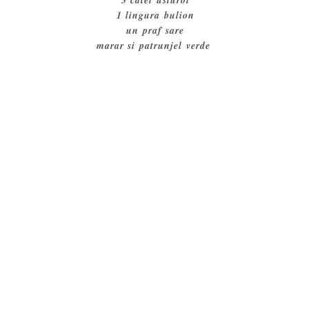
3 catei usturoi
1 lingura bulion
un praf sare
marar si patrunjel verde