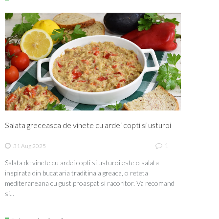
Salata greceasca de vinete cu ardei copti si usturoi
1
31 Aug 2025
Salata de vinete cu ardei copti si usturoi este o salata
inspirata din bucataria traditinala greaca, o reteta
mediteraneana cu gust proaspat si racoritor. Va recomand
si...