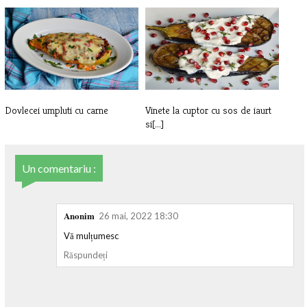
Fasole pastai cu usturoi
Mancare de pastai cu carne de
pui
Dovlecei umpluti cu carne
Vinete la cuptor cu sos de iaurt
si[...]
Un comentariu :
Anonim
26 mai, 2022 18:30
Vă mulțumesc
Răspundeți