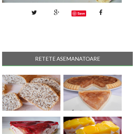
Save
RETETE ASEMANATOARE
Chec cu albusuri si nuca
Tarta cu mere si gutui