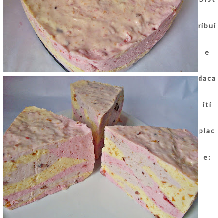
ribui
e
daca
iti
plac
e: