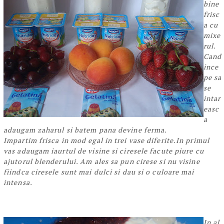
bine
frisc
a cu
mixe
rul.
Cand
ince
pe sa
se
intar
easc
a
adaugam zaharul si batem pana devine ferma.
Impartim frisca in mod egal in trei vase diferite.In primul
vas adaugam iaurtul de visine si ciresele facute piure cu
ajutorul blenderului. Am ales sa pun cirese si nu visine
fiindca ciresele sunt mai dulci si dau si o culoare mai
intensa.
In al