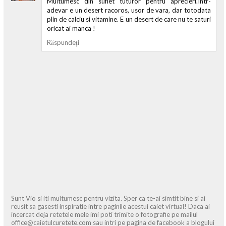
Multumesc din suflet tuturor pentru aprecieri.Intr-
adevar e un desert racoros, usor de vara, dar totodata
plin de calciu si vitamine. E un desert de care nu te saturi
oricat ai manca !
Răspundeți
Sunt Vio si iti multumesc pentru vizita. Sper ca te-ai simtit bine si ai
reusit sa gasesti inspiratie intre paginile acestui caiet virtual! Daca ai
incercat deja retetele mele imi poti trimite o fotografie pe mailul
office@caietulcuretete.com sau intri pe pagina de facebook a blogului