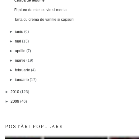
Ciorba de legume
Friptura de miel cu vin si menta
Tarta cu crema de vanilie si capsuni
►
iunie
(6)
►
mai
(13)
►
aprilie
(7)
►
martie
(19)
►
februarie
(4)
►
ianuarie
(17)
►
2010
(123)
►
2009
(46)
POSTĂRI POPULARE