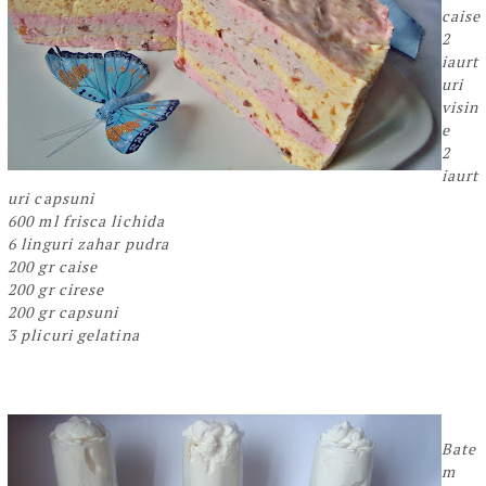
caise
2
iaurt
uri
visin
e
2
iaurt
uri capsuni
600 ml frisca lichida
6 linguri zahar pudra
200 gr caise
200 gr cirese
200 gr capsuni
3 plicuri gelatina
Bate
m