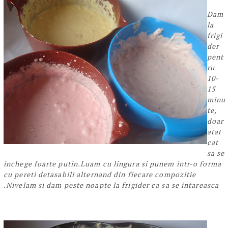
Dam
la
frigi
der
pent
ru
10-
15
minu
te,
doar
atat
cat
sa se
inchege foarte putin.Luam cu lingura si punem intr-o forma
cu pereti detasabili alternand din fiecare compozitie
.Nivelam si dam peste noapte la frigider ca sa se intareasca