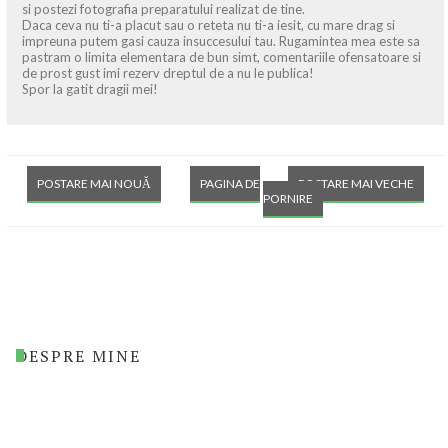
si postezi fotografia preparatului realizat de tine.
Daca ceva nu ti-a placut sau o reteta nu ti-a iesit, cu mare drag si
impreuna putem gasi cauza insuccesului tau. Rugamintea mea este sa
pastram o limita elementara de bun simt, comentariile ofensatoare si
de prost gust imi rezerv dreptul de a nu le publica!
Spor la gatit dragii mei!
POSTARE MAI NOUĂ
PAGINA DE
POSTARE MAI VECHE
PORNIRE
DESPRE MINE