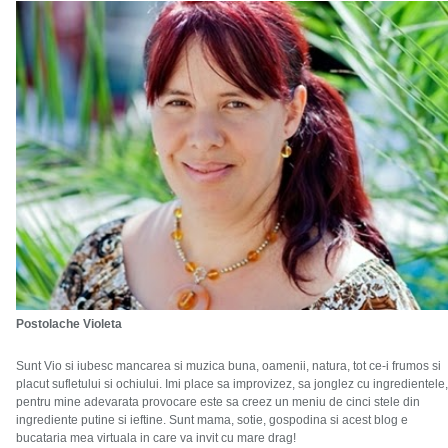
Postolache Violeta
Sunt Vio si iubesc mancarea si muzica buna, oamenii, natura, tot ce-i frumos si
placut sufletului si ochiului. Imi place sa improvizez, sa jonglez cu ingredientele,
pentru mine adevarata provocare este sa creez un meniu de cinci stele din
ingrediente putine si ieftine. Sunt mama, sotie, gospodina si acest blog e
bucataria mea virtuala in care va invit cu mare drag!