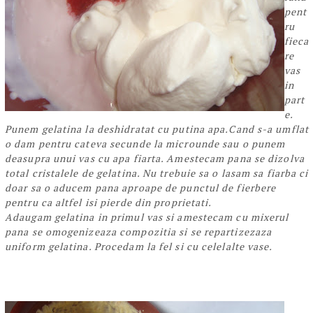
pent
ru
fieca
re
vas
in
part
e.
Punem gelatina la deshidratat cu putina apa.Cand s-a umflat
o dam pentru cateva secunde la microunde sau o punem
deasupra unui vas cu apa fiarta. Amestecam pana se dizolva
total cristalele de gelatina. Nu trebuie sa o lasam sa fiarba ci
doar sa o aducem pana aproape de punctul de fierbere
pentru ca altfel isi pierde din proprietati.
Adaugam gelatina in primul vas si amestecam cu mixerul
pana se omogenizeaza compozitia si se repartizezaza
uniform gelatina. Procedam la fel si cu celelalte vase.