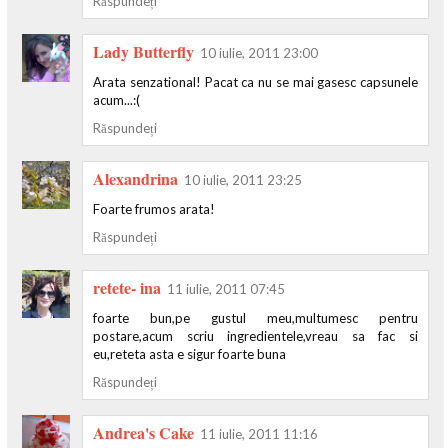
Răspundeți
Lady Butterfly
10 iulie, 2011 23:00
Arata senzational! Pacat ca nu se mai gasesc capsunele
acum...:(
Răspundeți
Alexandrina
10 iulie, 2011 23:25
Foarte frumos arata!
Răspundeți
retete- ina
11 iulie, 2011 07:45
foarte bun,pe gustul meu,multumesc pentru
postare,acum scriu ingredientele,vreau sa fac si
eu,reteta asta e sigur foarte buna
Răspundeți
Andrea's Cake
11 iulie, 2011 11:16