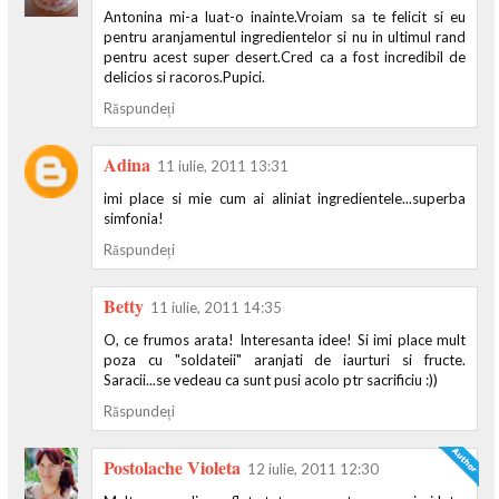
Antonina mi-a luat-o inainte.Vroiam sa te felicit si eu
pentru aranjamentul ingredientelor si nu in ultimul rand
pentru acest super desert.Cred ca a fost incredibil de
delicios si racoros.Pupici.
Răspundeți
Adina
11 iulie, 2011 13:31
imi place si mie cum ai aliniat ingredientele...superba
simfonia!
Răspundeți
Betty
11 iulie, 2011 14:35
O, ce frumos arata! Interesanta idee! Si imi place mult
poza cu "soldateii" aranjati de iaurturi si fructe.
Saracii...se vedeau ca sunt pusi acolo ptr sacrificiu :))
Răspundeți
Postolache Violeta
12 iulie, 2011 12:30