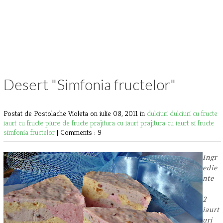
Desert "Simfonia fructelor"
Postat de Postolache Violeta
on iulie 08, 2011 in
dulciuri
dulciuri cu fructe
iaurt cu fructe
piure de fructe
prajitura cu iaurt
prajitura cu iaurt si fructe
simfonia fructelor
|
Comments : 9
Ingr
edie
nte
2
iaurt
uri