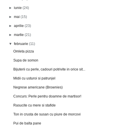
►
iunie
(24)
►
mai
(15)
►
aprilie
(23)
►
martie
(21)
▼
februarie
(11)
Omleta pizza
Supa de somon
Bijuterii cu perle, cadouri potrivite in orice sit...
Midii cu usturoi si patrunjel
Negrese americane (Brownies)
Concurs: Perle pentru doamne de martisor!
Rasucite cu mere si stafide
Ton in crusta de susan cu piure de morcovi
Pui de balta pane