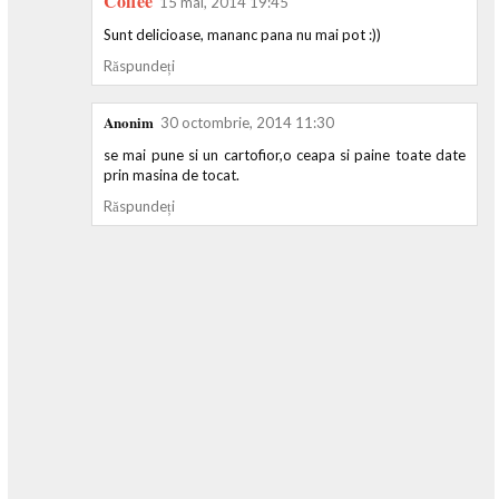
Coffee
15 mai, 2014 19:45
Sunt delicioase, mananc pana nu mai pot :))
Răspundeți
Anonim
30 octombrie, 2014 11:30
se mai pune si un cartofior,o ceapa si paine toate date
prin masina de tocat.
Răspundeți