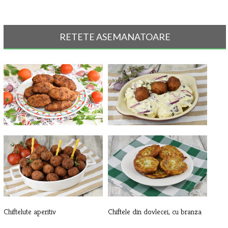
RETETE ASEMANATOARE
Parjoale moldovenesti
Chiftelute cu maioneza si ceapa
mar[...]
Chiftelute aperitiv
Chiftele din dovlecei, cu branza