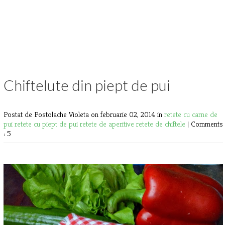
Chiftelute din piept de pui
Postat de Postolache Violeta
on februarie 02, 2014 in
retete cu carne de
pui
retete cu piept de pui
retete de aperitive
retete de chiftele
|
Comments
: 5