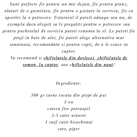
Sunt perfecte fie pentru un mic dejun, fie pentru pranz,
alaturi de o garnitura, fie pentru o gustare la serviciu, fie ca
aperitiv la o petrecere. Usturoiul il puteti adauga sau nu, de
exemplu daca alegeti sa le pregatiti pentru o petrecere sau
pentru pachetelul de serviciu puteti renunta la el. Le puteti fie
praji in baie de ulei, fie puteti alege alternativa mai
sanatoasa, recomandata si pentru copii, de a le coace in
cuptor.
Va recomand si
chiftelutele din dovlecei
,
chiftelutele de
somon, la cuptor
, sau c
hiftelutele din naut
!
Ingrediente:
500 gr carne tocata din piept de pui
1 ou
cateva fire patrunjel
2-3 catei usturoi
1 varf cutit bicarbonat
sare, piper