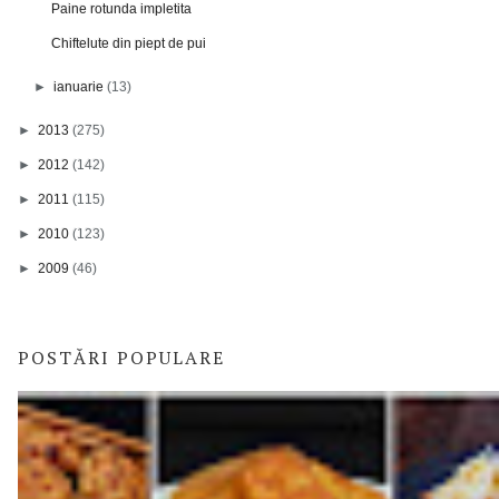
Paine rotunda impletita
Chiftelute din piept de pui
►
ianuarie
(13)
►
2013
(275)
►
2012
(142)
►
2011
(115)
►
2010
(123)
►
2009
(46)
POSTĂRI POPULARE