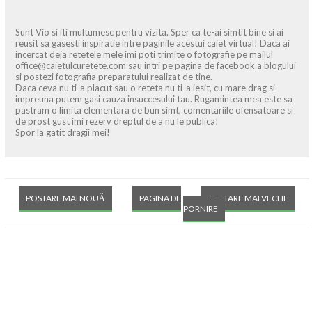
Sunt Vio si iti multumesc pentru vizita. Sper ca te-ai simtit bine si ai
reusit sa gasesti inspiratie intre paginile acestui caiet virtual! Daca ai
incercat deja retetele mele imi poti trimite o fotografie pe mailul
office@caietulcuretete.com sau intri pe pagina de facebook a blogului
si postezi fotografia preparatului realizat de tine.
Daca ceva nu ti-a placut sau o reteta nu ti-a iesit, cu mare drag si
impreuna putem gasi cauza insuccesului tau. Rugamintea mea este sa
pastram o limita elementara de bun simt, comentariile ofensatoare si
de prost gust imi rezerv dreptul de a nu le publica!
Spor la gatit dragii mei!
POSTARE MAI NOUĂ
PAGINA DE
POSTARE MAI VECHE
PORNIRE