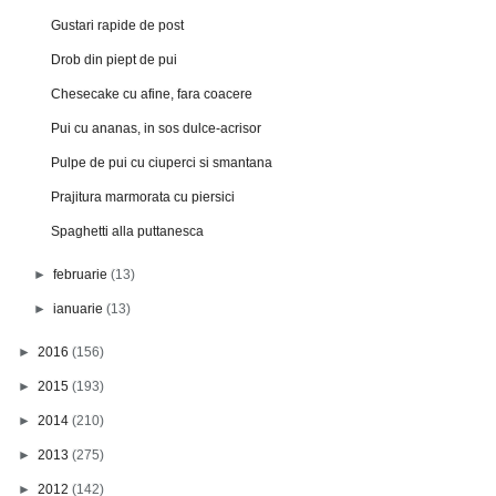
Gustari rapide de post
Drob din piept de pui
Chesecake cu afine, fara coacere
Pui cu ananas, in sos dulce-acrisor
Pulpe de pui cu ciuperci si smantana
Prajitura marmorata cu piersici
Spaghetti alla puttanesca
►
februarie
(13)
►
ianuarie
(13)
►
2016
(156)
►
2015
(193)
►
2014
(210)
►
2013
(275)
►
2012
(142)