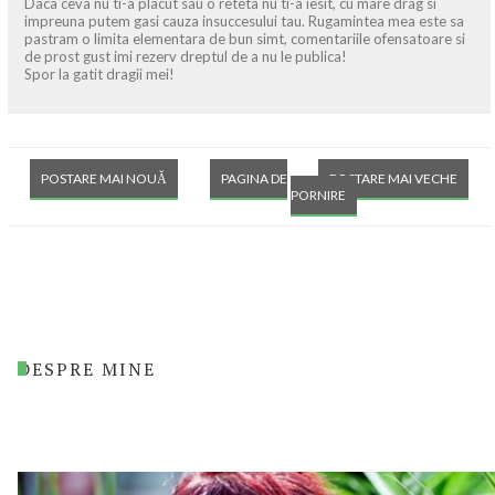
Daca ceva nu ti-a placut sau o reteta nu ti-a iesit, cu mare drag si
impreuna putem gasi cauza insuccesului tau. Rugamintea mea este sa
pastram o limita elementara de bun simt, comentariile ofensatoare si
de prost gust imi rezerv dreptul de a nu le publica!
Spor la gatit dragii mei!
POSTARE MAI NOUĂ
PAGINA DE
POSTARE MAI VECHE
PORNIRE
DESPRE MINE