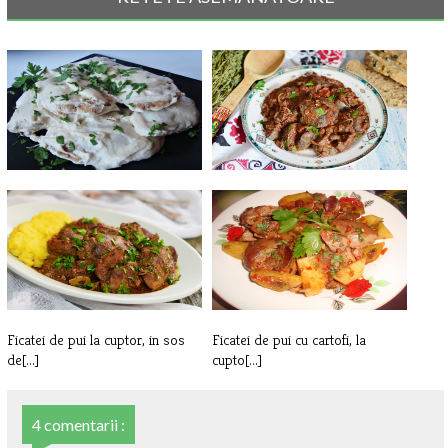
Ficatei imbracati
Ficatei de pui in sos de ceapa
Ficatei de pui la cuptor, in sos
Ficatei de pui cu cartofi, la
de[...]
cupto[...]
4 comentarii :