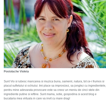
Postolache Violeta
Sunt Vio si iubesc mancarea si muzica buna, oamenii, natura, tot ce-i frumos si
placut sufletului si ochiului. Imi place sa improvizez, sa jonglez cu ingredientele,
pentru mine adevarata provocare este sa creez un meniu de cinci stele din
ingrediente putine si ieftine. Sunt mama, sotie, gospodina si acest blog e
bucataria mea virtuala in care va invit cu mare drag!