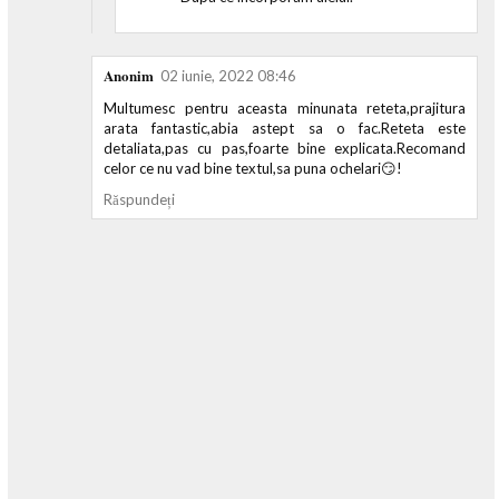
Anonim
02 iunie, 2022 08:46
Multumesc pentru aceasta minunata reteta,prajitura
arata fantastic,abia astept sa o fac.Reteta este
detaliata,pas cu pas,foarte bine explicata.Recomand
celor ce nu vad bine textul,sa puna ochelari😏!
Răspundeți