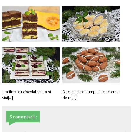
Negresa cu crema de branza si
Nuci umplute cu crema de
dovle[...]
ciocolata
Prajitura cu ciocolata alba si
Nuci cu cacao umplute cu crema
visi[...]
de m[...]
5 comentarii :