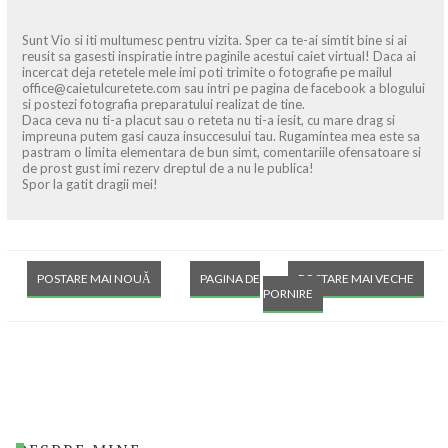
Sunt Vio si iti multumesc pentru vizita. Sper ca te-ai simtit bine si ai
reusit sa gasesti inspiratie intre paginile acestui caiet virtual! Daca ai
incercat deja retetele mele imi poti trimite o fotografie pe mailul
office@caietulcuretete.com sau intri pe pagina de facebook a blogului
si postezi fotografia preparatului realizat de tine.
Daca ceva nu ti-a placut sau o reteta nu ti-a iesit, cu mare drag si
impreuna putem gasi cauza insuccesului tau. Rugamintea mea este sa
pastram o limita elementara de bun simt, comentariile ofensatoare si
de prost gust imi rezerv dreptul de a nu le publica!
Spor la gatit dragii mei!
POSTARE MAI NOUĂ
PAGINA DE
POSTARE MAI VECHE
PORNIRE