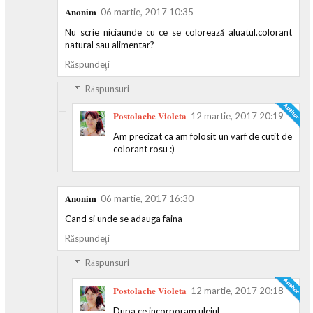
Anonim
06 martie, 2017 10:35
Nu scrie niciaunde cu ce se colorează aluatul.colorant
natural sau alimentar?
Răspundeți
Răspunsuri
Postolache Violeta
12 martie, 2017 20:19
Am precizat ca am folosit un varf de cutit de
colorant rosu :)
Anonim
06 martie, 2017 16:30
Cand si unde se adauga faina
Răspundeți
Răspunsuri
Postolache Violeta
12 martie, 2017 20:18
Dupa ce incorporam uleiul.