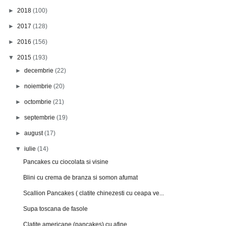
►
2018
(100)
►
2017
(128)
►
2016
(156)
▼
2015
(193)
►
decembrie
(22)
►
noiembrie
(20)
►
octombrie
(21)
►
septembrie
(19)
►
august
(17)
▼
iulie
(14)
Pancakes cu ciocolata si visine
Blini cu crema de branza si somon afumat
Scallion Pancakes ( clatite chinezesti cu ceapa ve...
Supa toscana de fasole
Clatite americane (pancakes) cu afine