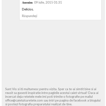
Anonim
09 iulie, 2015 01:31
Delicios.
Răspundeți
Sunt Vio si iti multumesc pentru vizita. Sper ca te-ai simtit bine si ai
reusit sa gasesti inspiratie intre paginile acestui caiet virtual! Daca ai
incercat deja retetele mele imi poti trimite o fotografie pe mailul
office@caietulcuretete.com sau intri pe pagina de facebook a blogului
si postezi fotografia preparatului realizat de tine.