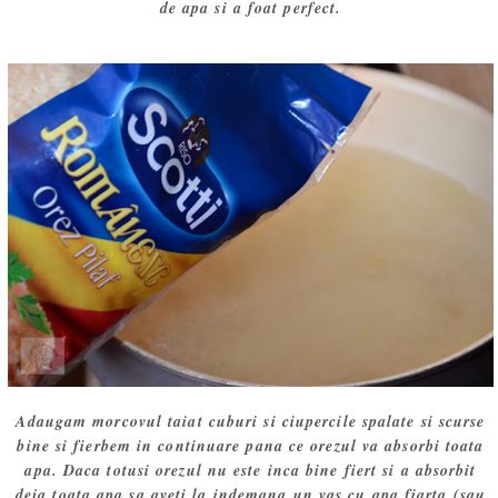
de apa si a foat perfect.
Adaugam morcovul taiat cuburi si ciupercile spalate si scurse
bine si fierbem in continuare pana ce orezul va absorbi toata
apa. Daca totusi orezul nu este inca bine fiert si a absorbit
deja toata apa sa aveti la indemana un vas cu apa fiarta (sau