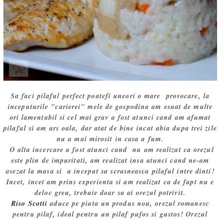
Sa faci pilaful perfect poatefi uneori o mare provocare, la
inceputurile "carierei" mele de gospodina am esuat de multe
ori lamentabil si cel mai grav a fost atunci cand am afumat
pilaful si am ars oala, dar atat de bine incat abia dupa trei zile
nu a mai mirosit in casa a fum.
O alta incercare a fost atunci cand nu am realizat ca orezul
este plin de impuritati, am realizat insa atunci cand ne-am
asezat la masa si a inceput sa scrasneasca pilaful intre dinti!
Incet, incet am prins experienta si am realizat ca de fapt nu e
deloc greu, trebuie doar sa ai orezul potrivit.
Riso Scotti
aduce pe piata un produs nou, orezul romanesc
pentru pilaf, ideal pentru un pilaf pufos si gustos! Orezul