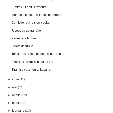
Clatite cu finetti si zmeura
Inghetata cu iaurt si lapte condensat
Confit de rata la slow cooker
Risotto cu sparanghel
Penne a la Norma
Salata de fructe
Tortillas cu salata de naut si porumb
Pilaf cu ciuperci si piept de pui
Tiramisu cu zmeura, la pahar
►
iunie
(11)
►
mai
(14)
►
aprilie
(22)
►
martie
(11)
►
februarie
(13)