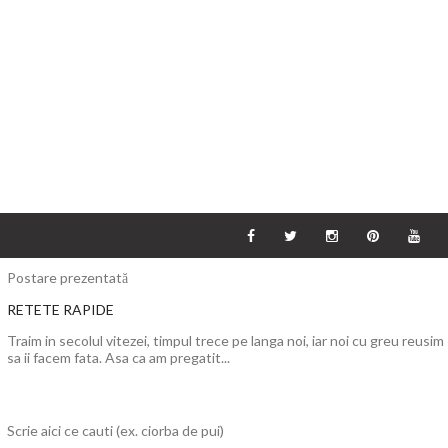
Postare prezentată
RETETE RAPIDE
Traim in secolul vitezei, timpul trece pe langa noi, iar noi cu greu reusim
sa ii facem fata. Asa ca am pregatit...
Scrie aici ce cauti (ex. ciorba de pui)