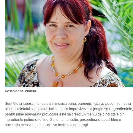
Postolache Violeta
Sunt Vio si iubesc mancarea si muzica buna, oamenii, natura, tot ce-i frumos si
placut sufletului si ochiului. Imi place sa improvizez, sa jonglez cu ingredientele,
pentru mine adevarata provocare este sa creez un meniu de cinci stele din
ingrediente putine si ieftine. Sunt mama, sotie, gospodina si acest blog e
bucataria mea virtuala in care va invit cu mare drag!