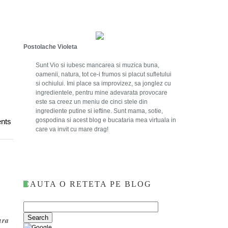
Postolache Violeta
Sunt Vio si iubesc mancarea si muzica buna,
oamenii, natura, tot ce-i frumos si placut sufletului
si ochiului. Imi place sa improvizez, sa jonglez cu
ingredientele, pentru mine adevarata provocare
este sa creez un meniu de cinci stele din
ingrediente putine si ieftine. Sunt mama, sotie,
gospodina si acest blog e bucataria mea virtuala in
nts
care va invit cu mare drag!
CAUTA O RETETA PE BLOG
ura