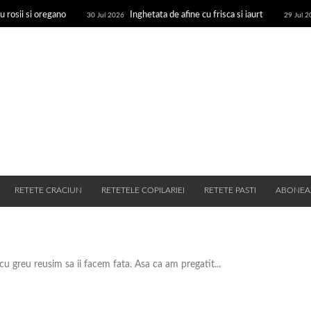
u rosii si oregano
Inghetata de afine cu frisca si iaurt
30 Jul 2026
29 Jul 
ne deshidratate
Plachie de novac
27 Jul 2026
CAIETUL CU RETETE
ricui, retete
RETETE CRACIUN
RETETELE COPILARIEI
RETETE PASTI
ABONEA
i cu greu reusim sa ii facem fata. Asa ca am pregatit...