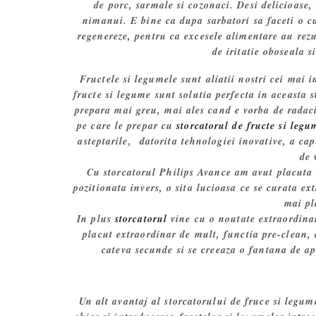
de porc, sarmale si cozonaci. Desi delicioase,
nimanui. E bine ca dupa sarbatori sa faceti o cu
regenereze, pentru ca excesele alimentare au rezul
de iritatie oboseala 
Fructele si legumele sunt aliatii nostri cei mai i
fructe si legume sunt solutia perfecta in aceasta 
prepara mai greu, mai ales cand e vorba de radac
pe care le prepar cu
storcatorul de fructe si le
asteptarile, datorita tehnologiei inovative, a cap
de 
Cu storcatorul Philips Avance am avut placuta 
pozitionata invers, o sita lucioasa ce se curata e
mai pl
In plus
storcatorul
vine cu o noutate extraordinar
placut extraordinar de mult, functia pre-clean,
cateva secunde si se creeaza o fantana de a
Un alt avantaj al storcatorului de fruce si legum