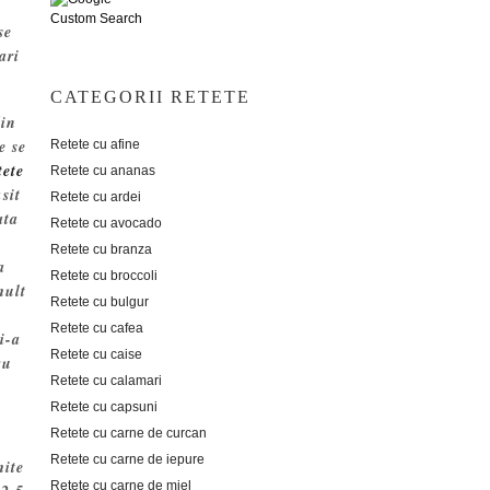
Custom Search
se
ari
CATEGORII RETETE
din
e se
Retete cu afine
tete
Retete cu ananas
sit
Retete cu ardei
ata
Retete cu avocado
Retete cu branza
a
Retete cu broccoli
mult
Retete cu bulgur
Retete cu cafea
i-a
Retete cu caise
ru
Retete cu calamari
Retete cu capsuni
Retete cu carne de curcan
Retete cu carne de iepure
mite
Retete cu carne de miel