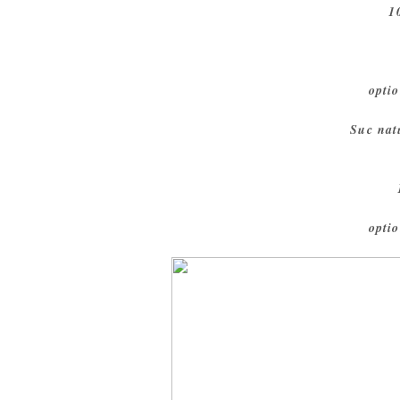
1
opti
Suc nat
opti