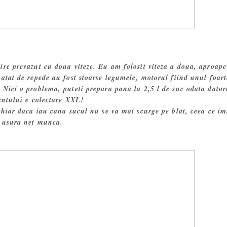
ire prevazut cu doua viteze. Eu am folosit viteza a doua, aproape
atat de repede au fost stoarse legumele, motorul fiind unul foart
 Nici o problema, puteti prepara pana la 2,5 l de suc odata dator
entului e colectare XXL!
chiar daca iau cana sucul nu se va mai scurge pe blat, ceea ce im
usura net munca.