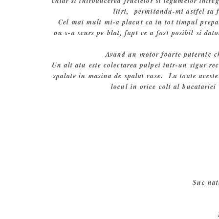
chiar si introducerea fructelor si legumelor intre
litri, permitandu-mi astfel sa f
Cel mai mult mi-a placut ca in tot timpul prepar
nu s-a scurs pe blat, fapt ce a fost posibil si da
Avand un motor foarte puternic ch
Un alt atu este colectarea pulpei intr-un sigur re
spalate in masina de spalat vase. La toate aceste
locul in orice colt al bucatarie
Suc nat