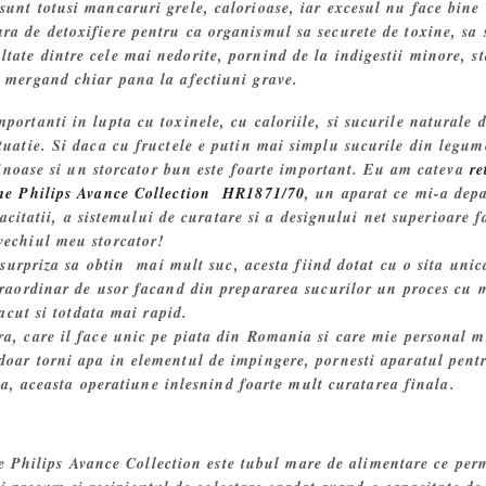
 sunt totusi mancaruri grele, calorioase, iar excesul nu face bine
ra de detoxifiere pentru ca organismul sa securete de toxine, sa 
tate dintre cele mai nedorite, pornind de la indigestii minore, st
si mergand chiar pana la afectiuni grave.
mportanti in lupta cu toxinele, cu caloriile, si sucurile naturale 
stuatie. Si daca cu fructele e putin mai simplu sucurile din legum
inoase si un storcator bun este foarte important. Eu am cateva
re
gume Philips Avance Collection HR1871/70
, un aparat ce mi-a depa
acitatii, a sistemului de curatare si a designului net superioare f
vechiul meu storcator!
surpriza sa obtin mai mult suc, acesta fiind dotat cu o sita unic
xtraordinar de usor facand din prepararea sucurilor un proces cu 
acut si totdata mai rapid.
a, care il face unic pe piata din Romania si care mie personal m
 doar torni apa in elementul de impingere, pornesti aparatul pent
pa, aceasta operatiune inlesnind foarte mult curatarea finala.
e Philips Avance Collection este tubul mare de alimentare ce per