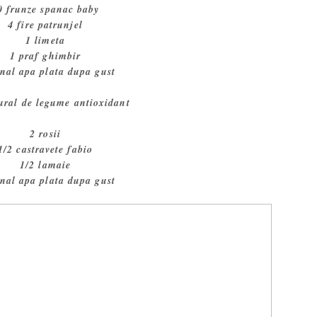
0 frunze spanac baby
4 fire patrunjel
1 limeta
1 praf ghimbir
onal apa plata dupa gust
ural de legume antioxidant
2 rosii
1/2 castravete fabio
1/2 lamaie
onal apa plata dupa gust