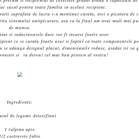
gi precum si recipientul de colectare gradat avand o capacitate de
ac sucul pentru toata familia in acelasi recipient.
arii suprafata de lucru s-a mentinut curata, nici o picatura de 
torita sistemului antipicurare, asa ca la final am avut mult mai pu
de munca.
iar si radacinoasele dure vor fi stoarse foarte usor.
cipient ce se curata foarte usor si faptul ca toate componentele po
a se adauga designul placut, dimensiunile reduse, asadar isi va g
i voastre si va deveni cel mai bun prieten al vostru!
Ingrediente:
ural de legume detoxifiant
1 tulpina apio
1/2 castravete fabio