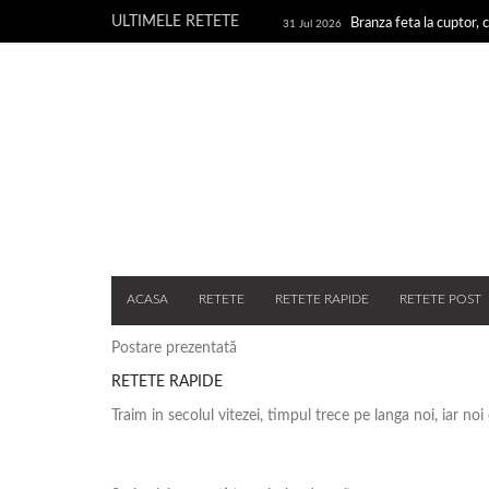
ULTIMELE RETETE
Branza feta la cuptor, c
31 Jul 2026
branza
Rulouri din pru
28 Jul 2026
Un blog cu retete culinare, retete simple si la indemana o
rapide, retete usoare, torturi si prajituri.
ACASA
RETETE
RETETE RAPIDE
RETETE POST
Postare prezentată
RETETE RAPIDE
Traim in secolul vitezei, timpul trece pe langa noi, iar no