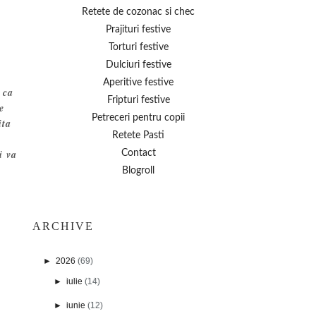
Retete de cozonac si chec
Prajituri festive
Torturi festive
Dulciuri festive
Aperitive festive
 ca
Fripturi festive
e
Petreceri pentru copii
ita
Retete Pasti
i va
Contact
Blogroll
ARCHIVE
►
2026
(69)
►
iulie
(14)
►
iunie
(12)