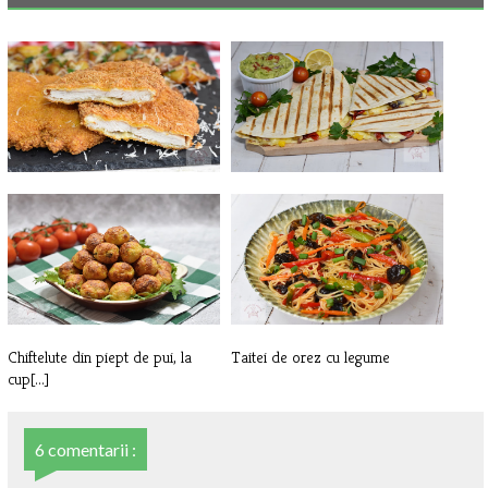
Snitel de pui in crusta de fulgi
Quesadilla cu pui si legume pe
de[...]
gril[...]
Chiftelute din piept de pui, la
Taitei de orez cu legume
cup[...]
6 comentarii :