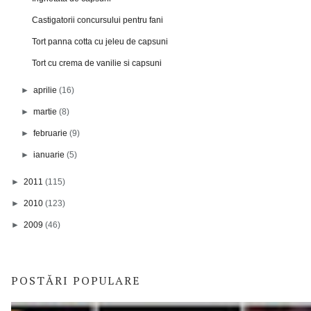
Castigatorii concursului pentru fani
Tort panna cotta cu jeleu de capsuni
Tort cu crema de vanilie si capsuni
►
aprilie
(16)
►
martie
(8)
►
februarie
(9)
►
ianuarie
(5)
►
2011
(115)
►
2010
(123)
►
2009
(46)
POSTĂRI POPULARE