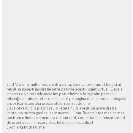
Sunt Vio si iti multumesc pentru vizita. Sper ca te-ai simtit bine si ai
reusit sa gasesti inspiratie intre paginile acestui caiet virtual! Daca ai
incercat deja retetele mele imi poti trimite o fotografie pe mailul
office@caietulcuretete.com sau intri pe pagina de facebook a blogului
si postezi fotografia preparatului realizat de tine.
Daca ceva nu ti-a placut sau o reteta nu ti-a iesit, cu mare drag si
impreuna putem gasi cauza insuccesului tau. Rugamintea mea este sa
pastram o limita elementara de bun simt, comentariile ofensatoare si
de prost gust imi rezerv dreptul de a nu le publica!
Spor la gatit dragii mei!