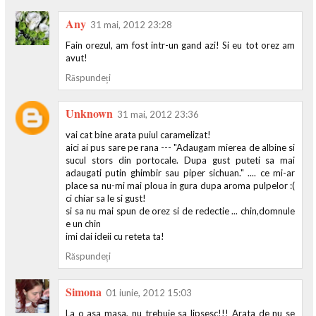
Any
31 mai, 2012 23:28
Fain orezul, am fost intr-un gand azi! Si eu tot orez am
avut!
Răspundeți
Unknown
31 mai, 2012 23:36
vai cat bine arata puiul caramelizat!
aici ai pus sare pe rana --- "Adaugam mierea de albine si
sucul stors din portocale. Dupa gust puteti sa mai
adaugati putin ghimbir sau piper sichuan." .... ce mi-ar
place sa nu-mi mai ploua in gura dupa aroma pulpelor :(
ci chiar sa le si gust!
si sa nu mai spun de orez si de redectie ... chin,domnule
e un chin
imi dai ideii cu reteta ta!
Răspundeți
Simona
01 iunie, 2012 15:03
La o asa masa, nu trebuie sa lipsesc!!! Arata de nu se