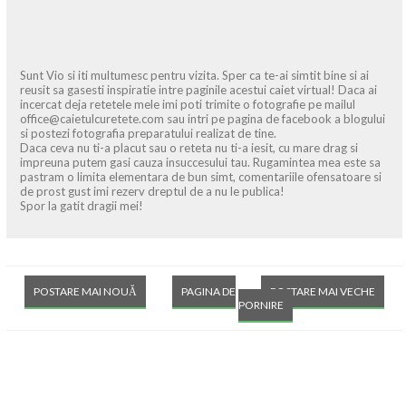
Sunt Vio si iti multumesc pentru vizita. Sper ca te-ai simtit bine si ai
reusit sa gasesti inspiratie intre paginile acestui caiet virtual! Daca ai
incercat deja retetele mele imi poti trimite o fotografie pe mailul
office@caietulcuretete.com sau intri pe pagina de facebook a blogului
si postezi fotografia preparatului realizat de tine.
Daca ceva nu ti-a placut sau o reteta nu ti-a iesit, cu mare drag si
impreuna putem gasi cauza insuccesului tau. Rugamintea mea este sa
pastram o limita elementara de bun simt, comentariile ofensatoare si
de prost gust imi rezerv dreptul de a nu le publica!
Spor la gatit dragii mei!
POSTARE MAI NOUĂ
PAGINA DE
POSTARE MAI VECHE
PORNIRE