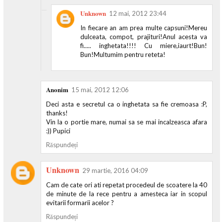
Unknown
12 mai, 2012 23:44
In fiecare an am prea multe capsuni!Mereu
dulceata, compot, prajituri!Anul acesta va
fi..... inghetata!!!! Cu miere,iaurt!Bun!
Bun!Multumim pentru reteta!
Anonim
15 mai, 2012 12:06
Deci asta e secretul ca o inghetata sa fie cremoasa :P,
thanks!
Vin la o portie mare, numai sa se mai incalzeasca afara
:)) Pupici
Răspundeți
Unknown
29 martie, 2016 04:09
Cam de cate ori ati repetat procedeul de scoatere la 40
de minute de la rece pentru a amesteca iar in scopul
evitarii formarii acelor ?
Răspundeți