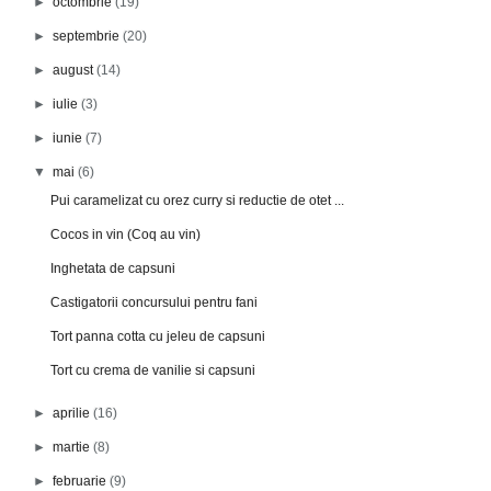
►
octombrie
(19)
►
septembrie
(20)
►
august
(14)
►
iulie
(3)
►
iunie
(7)
▼
mai
(6)
Pui caramelizat cu orez curry si reductie de otet ...
Cocos in vin (Coq au vin)
Inghetata de capsuni
Castigatorii concursului pentru fani
Tort panna cotta cu jeleu de capsuni
Tort cu crema de vanilie si capsuni
►
aprilie
(16)
►
martie
(8)
►
februarie
(9)