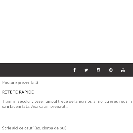
Postare prezentată
RETETE RAPIDE
Traim in secolul vitezei, timpul trece pe langa noi, iar noi cu greu reusim
sa ii facem fata. Asa ca am pregatit...
Scrie aici ce cauti (ex. ciorba de pui)