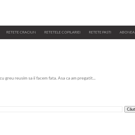
RETETE CRACIUN
RETETELE COPILARIEI
RETETE PASTI
ABONEA
 cu greu reusim sa ii facem fata. Asa ca am pregatit...