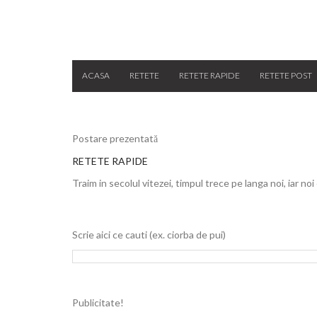
ACASA
RETETE
RETETE RAPIDE
RETETE POST
Postare prezentată
RETETE RAPIDE
Traim in secolul vitezei, timpul trece pe langa noi, iar noi
Scrie aici ce cauti (ex. ciorba de pui)
Publicitate!