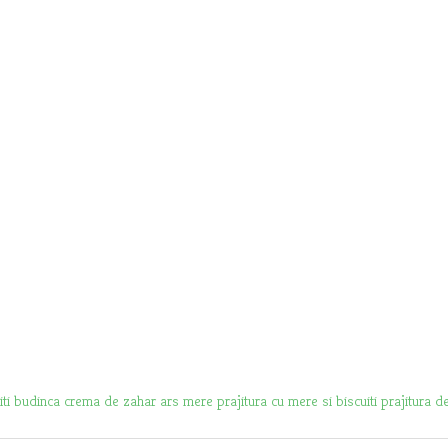
iti
budinca
crema de zahar ars
mere
prajitura cu mere si biscuiti
prajitura d