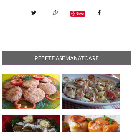
Save
RETETE ASEMANATOARE
Chiftelute de pui cu cartofi si
Salata cu tortellini
mar[...]