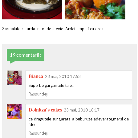
Sarmalute cu urda in foi de stevie
Ardei umputi cu orez
19 comentarii :
Bianca
23 mai, 2010 17:53
Superbe gargaritele tale...
Răspundeți
Doinitza`s cakes
23 mai, 2010 18:17
ce dragutele sunt,arata a buburuze adevarate,mersi de
idee
Răspundeți