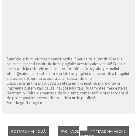
Sunt Vio si iti multumesc pentru vizita. Sper ca te-ai simtit bine si ai
reusit sa gasesti inspiratie intre paginile acestui caiet virtual! Daca ai
incercat deja retetele mele imi poti trimite o fotografie pe mailul
office@caietulcuretete.com sau intri pe pagina de facebook a blogului
si postezi fotografia preparatului realizat de tine.
Daca ceva nu ti-a placut sau o reteta nu ti-a iesit, cu mare drag si
impreuna putem gasi cauza insuccesului tau. Rugamintea mea este sa
pastram o limita elementara de bun simt, comentariile ofensatoare si
de prost gust imi rezerv dreptul de a nu le publica!
Spor la gatit dragii mei!
POSTARE MAI NOUĂ
PAGINA DE
POSTARE MAI VECHE
PORNIRE