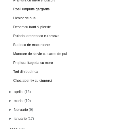
Prajitura cu mere si biscuiti
Rosii umplute gargarite
Lichior de oua
Desert cu iaurt si piersici
Rulada taraneasca cu branza
Budinca de macaroane
Mancare de stevie cu carne de pui
Prajitura frageda cu mere
Tort din budinca
Chec aperitiv cu ciuperci
►
aprilie
(13)
►
martie
(10)
►
februarie
(9)
►
ianuarie
(17)