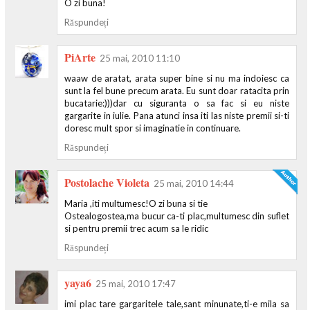
O zi buna!
Răspundeți
PiArte
25 mai, 2010 11:10
waaw de aratat, arata super bine si nu ma indoiesc ca
sunt la fel bune precum arata. Eu sunt doar ratacita prin
bucatarie:)))dar cu siguranta o sa fac si eu niste
gargarite in iulie. Pana atunci insa iti las niste premii si-ti
doresc mult spor si imaginatie in continuare.
Răspundeți
Postolache Violeta
25 mai, 2010 14:44
Maria ,iti multumesc!O zi buna si tie
Ostealogostea,ma bucur ca-ti plac,multumesc din suflet
si pentru premii trec acum sa le ridic
Răspundeți
yaya6
25 mai, 2010 17:47
imi plac tare gargaritele tale,sant minunate,ti-e mila sa