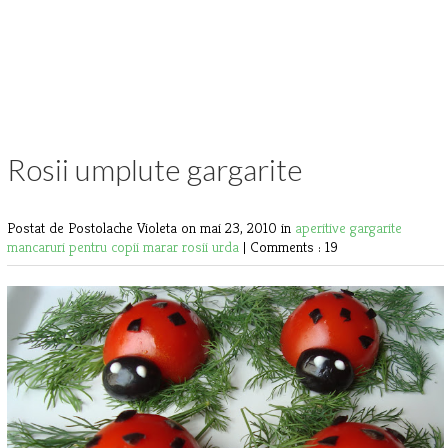
Rosii umplute gargarite
Postat de Postolache Violeta
on mai 23, 2010 in
aperitive
gargarite
mancaruri pentru copii
marar
rosii
urda
|
Comments : 19