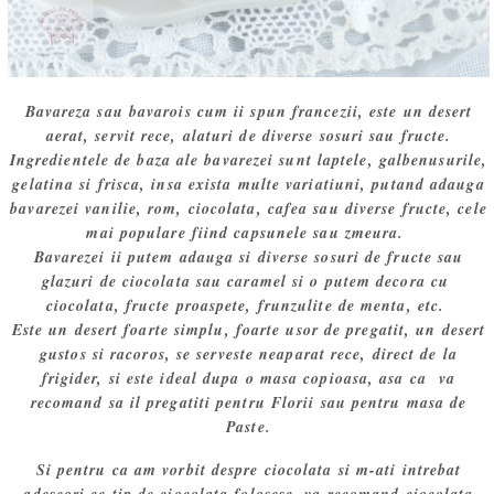
Bavareza sau bavarois cum ii spun francezii, este un desert
aerat, servit rece, alaturi de diverse sosuri sau fructe.
Ingredientele de baza ale bavarezei sunt laptele, galbenusurile,
gelatina si frisca, insa exista multe variatiuni, putand adauga
bavarezei vanilie, rom, ciocolata, cafea sau diverse fructe, cele
mai populare fiind capsunele sau zmeura.
Bavarezei ii putem adauga si diverse sosuri de fructe sau
glazuri de ciocolata sau caramel si o putem decora cu
ciocolata, fructe proaspete, frunzulite de menta, etc.
Este un desert foarte simplu, foarte usor de pregatit, un desert
gustos si racoros, se serveste neaparat rece, direct de la
frigider, si este ideal dupa o masa copioasa, asa ca va
recomand sa il pregatiti pentru Florii sau pentru masa de
Paste.
Si pentru ca am vorbit despre ciocolata si m-ati intrebat