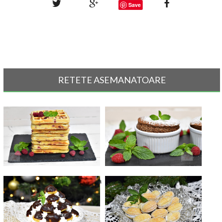
Save
RETETE ASEMANATOARE
Gofre cu ciocolata alba si zmeura
Sufleu de ciocolata