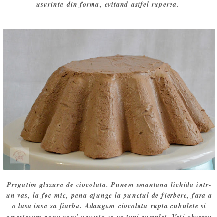
usurinta din forma, evitand astfel ruperea.
Pregatim glazura de ciocolata. Punem smantana lichida intr-
un vas, la foc mic, pana ajunge la punctul de fierbere, fara a
o lasa insa sa fiarba. Adaugam ciocolata rupta cubulete si
amestecam pana cand aceasta se va topi complet. Veti observa