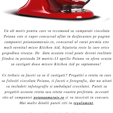
Un alt motiv pentru care va recomand sa cumparati ciocolata
Poiana este si super concursul aflat in desfasurare pe pagina
campaniei poianaamaruie.ro, concursul al carui premiu este
mult ravnitul mixer Kitchen Aid, bijuteria rosie la care orice
gospodina viseaza. De data aceasta visul poate deveni realitate
fiindca in perioada 26 martie-11 aprilie Poiana va ofera ocazia
sa castigati doua mixere Kitchen Aid pe saptamana!
Ce trebuie sa faceti ca sa il castigati? Pregatiti o reteta in care
sa folositi ciocolata Poiana, ii faceti o fotografie, dar nu uitati
sa includeti infotografie si ambalajul ciocolatei. Puteti sa
pregatiti aceasta reteta sau reteta voastra preferata. accesati
site-ul campaniei
poianaamaruie.ro
si va inscrieti in concurs.
Mai multe detalii puteti citi in
regulament
.