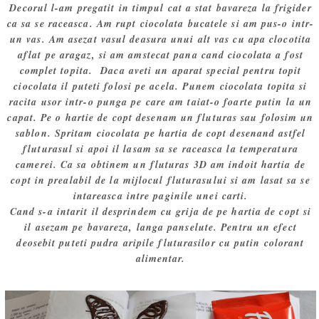
Decorul l-am pregatit in timpul cat a stat bavareza la frigider
ca sa se raceasca. Am rupt ciocolata bucatele si am pus-o intr-
un vas. Am asezat vasul deasura unui alt vas cu apa clocotita
aflat pe aragaz, si am amstecat pana cand ciocolata a fost
complet topita. Daca aveti un aparat special pentru topit
ciocolata il puteti folosi pe acela. Punem ciocolata topita si
racita usor intr-o punga pe care am taiat-o foarte putin la un
capat. Pe o hartie de copt desenam un fluturas sau folosim un
sablon. Spritam ciocolata pe hartia de copt desenand astfel
fluturasul si apoi il lasam sa se raceasca la temperatura
camerei. Ca sa obtinem un fluturas 3D am indoit hartia de
copt in prealabil de la mijlocul fluturasului si am lasat sa se
intareasca intre paginile unei carti.
Cand s-a intarit il desprindem cu grija de pe hartia de copt si
il asezam pe bavareza, langa panselute. Pentru un efect
deosebit puteti pudra aripile fluturasilor cu putin colorant
alimentar.