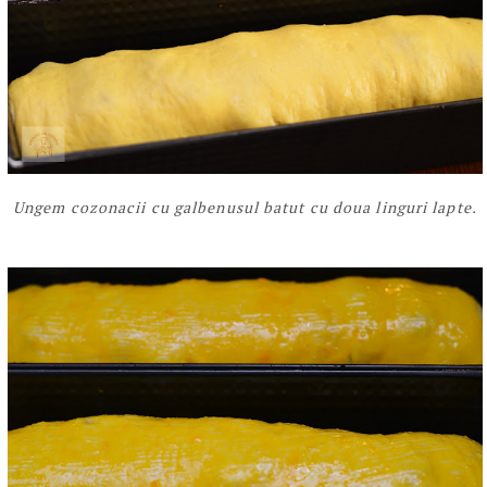
Ungem cozonacii cu galbenusul batut cu doua linguri lapte.