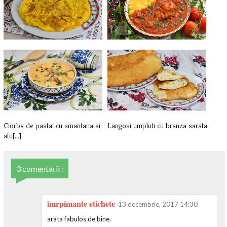
Cartofi prajiti cu oua
Mancare de rosii cu carne de pui
Ciorba de pastai cu smantana si
Langosi umpluti cu branza sarata
afu[...]
3 comentarii :
imrpimante etichete
13 decembrie, 2017 14:30
arata fabulos de bine.