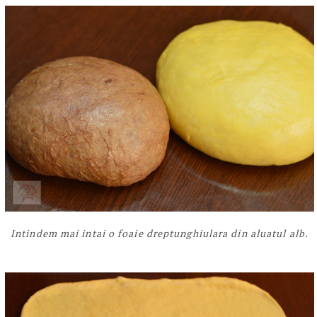
Intindem mai intai o foaie dreptunghiulara din aluatul alb.