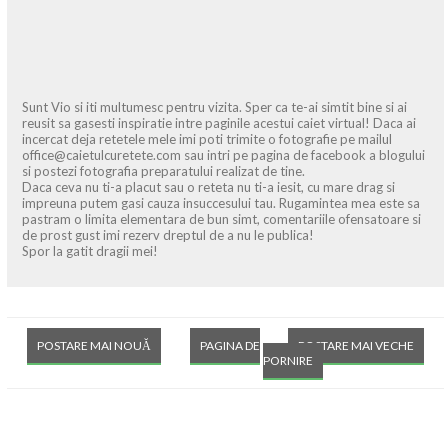
Sunt Vio si iti multumesc pentru vizita. Sper ca te-ai simtit bine si ai
reusit sa gasesti inspiratie intre paginile acestui caiet virtual! Daca ai
incercat deja retetele mele imi poti trimite o fotografie pe mailul
office@caietulcuretete.com sau intri pe pagina de facebook a blogului
si postezi fotografia preparatului realizat de tine.
Daca ceva nu ti-a placut sau o reteta nu ti-a iesit, cu mare drag si
impreuna putem gasi cauza insuccesului tau. Rugamintea mea este sa
pastram o limita elementara de bun simt, comentariile ofensatoare si
de prost gust imi rezerv dreptul de a nu le publica!
Spor la gatit dragii mei!
POSTARE MAI NOUĂ
PAGINA DE
POSTARE MAI VECHE
PORNIRE