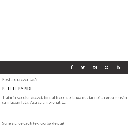
Postare prezentată
RETETE RAPIDE
Traim in secolul vitezei, timpul trece pe langa noi, iar noi cu greu reusim
sa ii facem fata. Asa ca am pregatit...
Scrie aici ce cauti (ex. ciorba de pui)