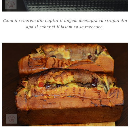
Cand ii scoatem din cuptor ii ungem deasupra cu siropul din
apa si zahar si ii lasam sa se raceasca.