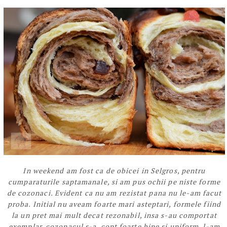
In weekend am fost ca de obicei in Selgros, pentru
cumparaturile saptamanale, si am pus ochii pe niste forme
de cozonaci. Evident ca nu am rezistat pana nu le-am facut
proba. Initial nu aveam foarte mari asteptari, formele fiind
la un pret mai mult decat rezonabil, insa s-au comportat
exemplar, cozonacul s-a copt foarte bine si uniform, l-am