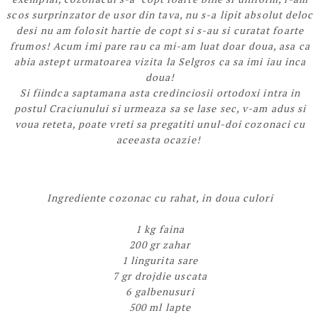
scos surprinzator de usor din tava, nu s-a lipit absolut deloc
desi nu am folosit hartie de copt si s-au si curatat foarte
frumos! Acum imi pare rau ca mi-am luat doar doua, asa ca
abia astept urmatoarea vizita la Selgros ca sa imi iau inca
doua!
Si fiindca saptamana asta credinciosii ortodoxi intra in
postul Craciunului si urmeaza sa se lase sec, v-am adus si
voua reteta, poate vreti sa pregatiti unul-doi cozonaci cu
aceeasta ocazie!
Ingrediente cozonac cu rahat, in doua culori
1 kg faina
200 gr zahar
1 lingurita sare
7 gr drojdie uscata
6 galbenusuri
500 ml lapte