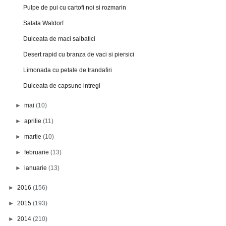
Pulpe de pui cu cartofi noi si rozmarin
Salata Waldorf
Dulceata de maci salbatici
Desert rapid cu branza de vaci si piersici
Limonada cu petale de trandafiri
Dulceata de capsune intregi
►
mai
(10)
►
aprilie
(11)
►
martie
(10)
►
februarie
(13)
►
ianuarie
(13)
►
2016
(156)
►
2015
(193)
►
2014
(210)