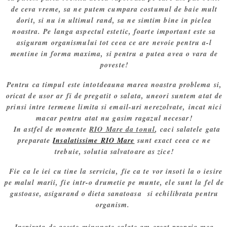
de ceva vreme, sa ne putem cumpara costumul de baie mult
dorit, si nu in ultimul rand, sa ne simtim bine in pielea
noastra. Pe langa aspectul estetic, foarte important este sa
asiguram organismului tot ceea ce are nevoie pentru a-l
mentine in forma maxima, si pentru a putea avea o vara de
poveste!
Pentru ca timpul este intotdeauna marea noastra problema si,
oricat de usor ar fi de pregatit o salata, uneori suntem atat de
prinsi intre termene limita si email-uri nerezolvate, incat nici
macar pentru atat nu gasim ragazul necesar!
In astfel de momente
RIO Mare da tonul
, caci salatele gata
preparate
Insalatissime RIO Mare
sunt exact ceea ce ne
trebuie, solutia salvatoare as zice!
Fie ca le iei cu tine la serviciu, fie ca te vor insoti la o iesire
pe malul marii, fie intr-o drumetie pe munte, ele sunt la fel de
gustoase, asigurand o dieta sanatoasa si echilibrata pentru
organism.
Inspirata de aceste minunate salate am creat propria mea