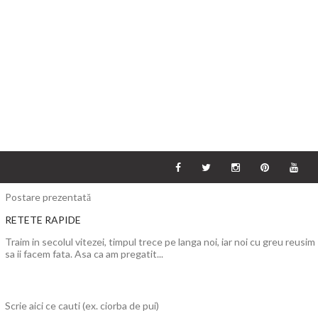
Postare prezentată
RETETE RAPIDE
Traim in secolul vitezei, timpul trece pe langa noi, iar noi cu greu reusim
sa ii facem fata. Asa ca am pregatit...
Scrie aici ce cauti (ex. ciorba de pui)