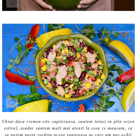
Chiar daca vremea este capricioasa, suntem totusi in plin sezon
estival, asadar suntem mult mai atenti la ceea ce mancam, ca
sa putem purta rochita aceea vaporoasa pe care am pus ochii