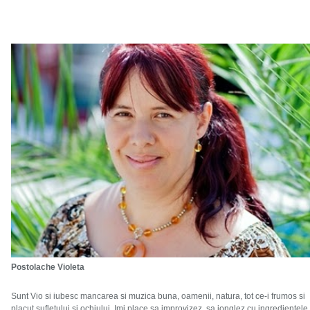
Postolache Violeta
Sunt Vio si iubesc mancarea si muzica buna, oamenii, natura, tot ce-i frumos si
placut sufletului si ochiului. Imi place sa improvizez, sa jonglez cu ingredientele,