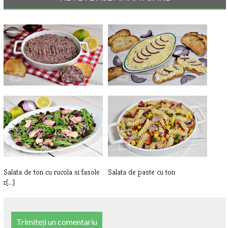
Pasta de fasole rosie si ton
Salata de oua cu ton si ceapa
rosie
Salata de ton cu rucola si fasole
Salata de paste cu ton
r[...]
Trimiteți un comentariu