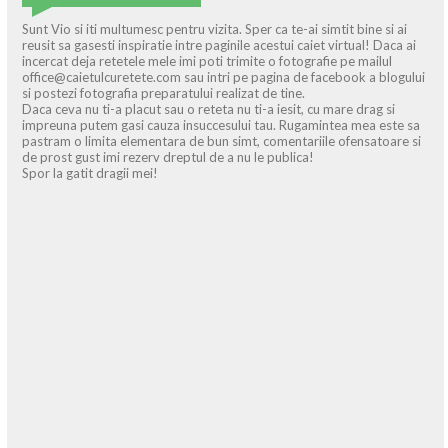
Sunt Vio si iti multumesc pentru vizita. Sper ca te-ai simtit bine si ai
reusit sa gasesti inspiratie intre paginile acestui caiet virtual! Daca ai
incercat deja retetele mele imi poti trimite o fotografie pe mailul
office@caietulcuretete.com sau intri pe pagina de facebook a blogului
si postezi fotografia preparatului realizat de tine.
Daca ceva nu ti-a placut sau o reteta nu ti-a iesit, cu mare drag si
impreuna putem gasi cauza insuccesului tau. Rugamintea mea este sa
pastram o limita elementara de bun simt, comentariile ofensatoare si
de prost gust imi rezerv dreptul de a nu le publica!
Spor la gatit dragii mei!