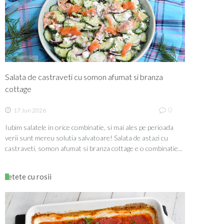
Salata de castraveti cu somon afumat si branza
cottage
0
17 Jun 2026
Iubim salatele in orice combinatie, si mai ales pe perioada
verii sunt mereu solutia salvatoare! Salata de astazi cu
castraveti, somon afumat si branza cottage e o combinatie...
retete cu rosii