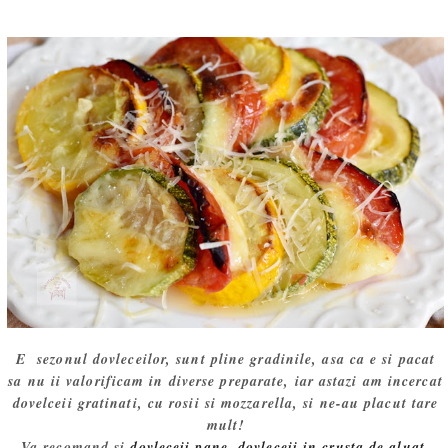
E sezonul dovleceilor, sunt pline gradinile, asa ca e si pacat
sa nu ii valorificam in diverse preparate, iar astazi am incercat
dovelceii gratinati, cu rosii si mozzarella, si ne-au placut tare
mult!
Va recomand si
dovleceii pane
,
dovleceii in crusta de aluat
,