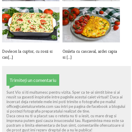
Cartofi prajiti cu ou si branza
Burrata cu rosii deshidratate,
ulei[...]
Dovlecei la cuptor, cu rosii si
Omleta cu cascaval, ardei capia
cas[...]
si [...]
Trimiteți un comentariu
Sunt Vio si iti multumesc pentru vizita. Sper ca te-ai simtit bine si ai
reusit sa gasesti inspiratie intre paginile acestui caiet virtual! Daca ai
incercat deja retetele mele imi poti trimite o fotografie pe mailul
office@caietulcuretete.com sau intri pe pagina de facebook a blogului
si postezi fotografia preparatului realizat de tine.
Daca ceva nu ti-a placut sau o reteta nu ti-a iesit, cu mare drag si
impreuna putem gasi cauza insuccesului tau. Rugamintea mea este sa
pastram o limita elementara de bun simt, comentariile ofensatoare si
de prost gust imi rezerv dreptul de a nu le publica!