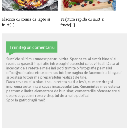
Placinta cu crema de lapte si
Prajitura rapida cu iaurt si
fruct[...]
fructe[...]
Trimiteți un comentariu
Sunt Vio si iti multumesc pentru vizita. Sper ca te-ai simtit bine si ai
reusit sa gasesti inspiratie intre paginile acestui caiet virtual! Daca ai
incercat deja retetele mele imi poti trimite o fotografie pe mailul
office@caietulcuretete.com sau intri pe pagina de facebook a blogului
si postezi fotografia preparatului realizat de tine.
Daca ceva nu ti-a placut sau o reteta nu ti-a iesit, cu mare drag si
impreuna putem gasi cauza insuccesului tau. Rugamintea mea este sa
pastram o limita elementara de bun simt, comentariile ofensatoare si
de prost gust imi rezerv dreptul de a nu le publica!
Spor la gatit dragii mei!