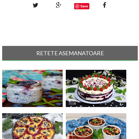
Save
RETETE ASEMANATOARE
Budinca de chia cu lapte de
Tort cu mascarpone, ciocolata
cocos s[...]
alba [...]