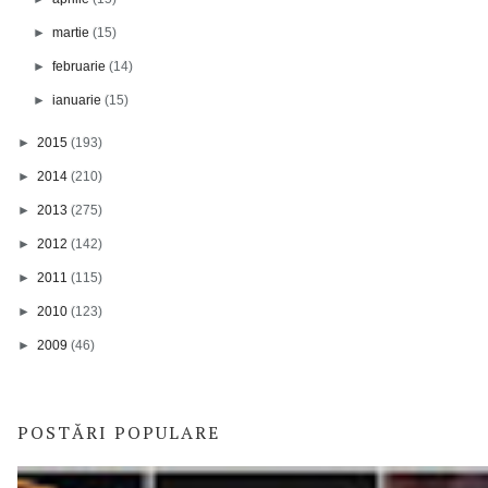
►
martie
(15)
►
februarie
(14)
►
ianuarie
(15)
►
2015
(193)
►
2014
(210)
►
2013
(275)
►
2012
(142)
►
2011
(115)
►
2010
(123)
►
2009
(46)
POSTĂRI POPULARE