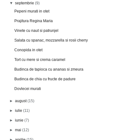
▼
septembrie
(9)
Pepeni murati in otet
Prajitura Regina Maria
Vinete cu naut si patrunjel
Salata cu spanac, mozzarella si rosii cherry
Conopida in otet
Tort cu mere si crema caramel
Budinca de tapioca cu ananas si zmeura
Budinca de chia cu fructe de padure
Dovlecei murati
►
august
(15)
►
iulie
(11)
►
iunie
(7)
►
mai
(12)
►
aprilie
(15)