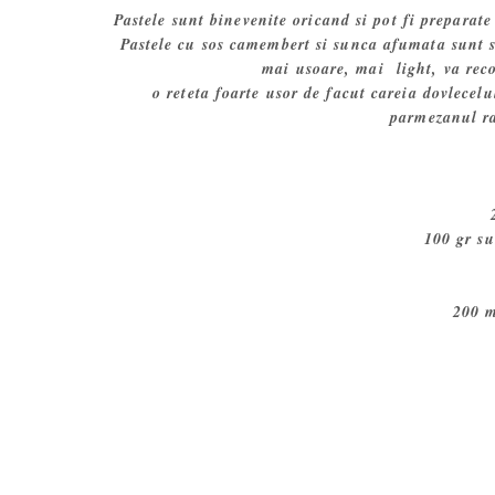
Pastele sunt binevenite oricand si pot fi preparate
Pastele cu sos camembert si sunca afumata sunt sa
mai usoare, mai light, va re
o reteta foarte usor de facut careia dovlecel
parmezanul ras
100 gr s
200 m