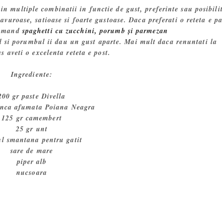
 in multiple combinatii in functie de gust, preferinte sau posibilit
vuroase, satioase si foarte gustoase. Daca preferati o reteta e pa
comand
spaghetti cu zucchini, porumb și parmezan
ul si porumbul ii dau un gust aparte. Mai mult daca renuntati la
 aveti o excelenta reteta e post.
Ingrediente:
200 gr paste Divella
unca afumata Poiana Neagra
125 gr camembert
25 gr unt
l smantana pentru gatit
sare de mare
piper alb
nucsoara