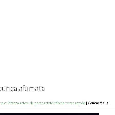
 sunca afumata
ete cu branza
retete de paste
retete italiene
retete rapide
|
Comments : 0