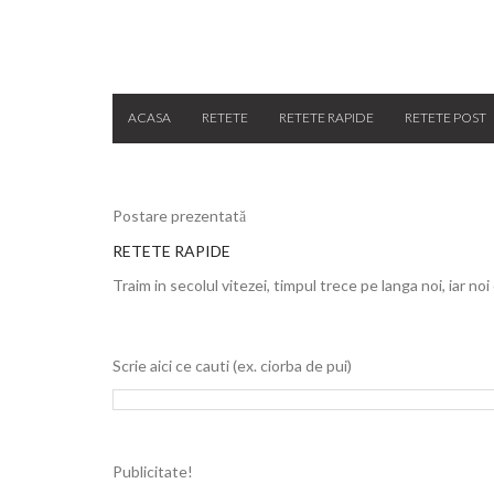
ACASA
RETETE
RETETE RAPIDE
RETETE POST
Postare prezentată
RETETE RAPIDE
Traim in secolul vitezei, timpul trece pe langa noi, iar noi
Scrie aici ce cauti (ex. ciorba de pui)
Publicitate!