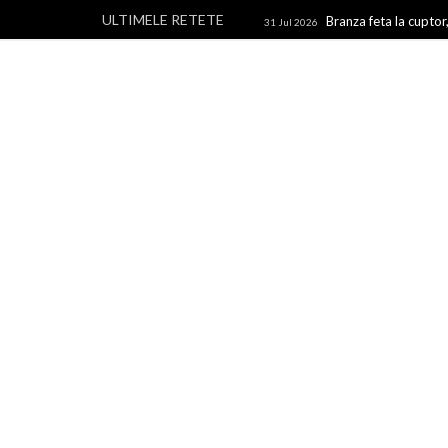
ULTIMELE RETETE
Branza feta la cuptor,
31 Jul 2026
branza
Rulouri din p
28 Jul 2026
Un blog cu retete culinare, retete simple si la indemana 
rapide, retete usoare, torturi si prajituri.