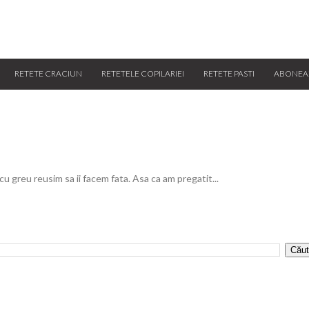
RETETE CRACIUN
RETETELE COPILARIEI
RETETE PASTI
ABONEA
 cu greu reusim sa ii facem fata. Asa ca am pregatit...