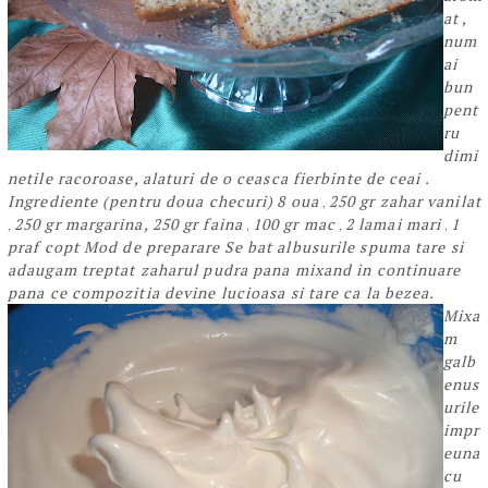
at ,
num
ai
bun
pent
ru
dimi
netile racoroase, alaturi de o ceasca fierbinte de ceai .
Ingrediente (pentru doua checuri)
8 oua
250 gr zahar vanilat
,
250 gr margarina,
250 gr faina
100 gr mac
2 lamai mari
1
,
,
,
,
praf copt
Mod de preparare
Se bat albusurile spuma tare si
adaugam treptat zaharul pudra pana mixand in continuare
pana ce compozitia devine lucioasa si tare ca la bezea.
Mixa
m
galb
enus
urile
impr
euna
cu