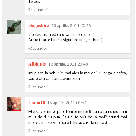
Te pup
Răspundeți
Gogoshica
13 aprilie, 2011 20:45
Interesant, cred ca o sa-l incerc si eu.
Arata foarte bine si sigur are un gust bun :)
Răspundeți
Albinuta
13 aprilie, 2011 23:48
imi place la nebunie, mai ales la mci dejun, langa o cafea,
sau seara cu laptic....yum yum
Răspundeți
Liana10
15 aprilie, 2011 01:51
Mie sincer mi se pare foarte multe 8 oua pt.un chec...mai
mult de 4 nu pun. Sau ai folosit doua tavi? atunci mai
merge, ma servesc cu o feliuta, ca-s la dieta :(
Răspundeți