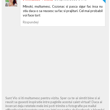
Minoki, multumesc. Cozonac si pasca sigur fac insa nu
stiu daca o sa reusesc sa fac si prajituri. Cel mai probabil
voi face tort
Răspundeți
Sunt Vio si iti multumesc pentru vizita. Sper ca te-ai simtit bine si ai
reusit sa gasesti inspiratie intre paginile acestui caiet virtual! Daca ai
incercat deja retetele mele imi poti trimite o fotografie pe mailul
office@caietulcuretete.com sau intri pe pagina de facebook a blogului