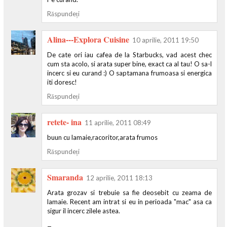
Răspundeți
Alina---Explora Cuisine
10 aprilie, 2011 19:50
De cate ori iau cafea de la Starbucks, vad acest chec
cum sta acolo, si arata super bine, exact ca al tau! O sa-l
incerc si eu curand :) O saptamana frumoasa si energica
iti doresc!
Răspundeți
retete- ina
11 aprilie, 2011 08:49
buun cu lamaie,racoritor,arata frumos
Răspundeți
Smaranda
12 aprilie, 2011 18:13
Arata grozav si trebuie sa fie deosebit cu zeama de
lamaie. Recent am intrat si eu in perioada "mac" asa ca
sigur il incerc zilele astea.