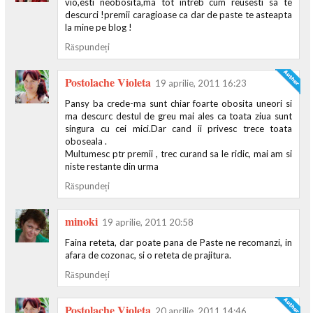
vio,esti neobosita,ma tot intreb cum reusesti sa te
descurci !premii caragioase ca dar de paste te asteapta
la mine pe blog !
Răspundeți
Postolache Violeta
19 aprilie, 2011 16:23
Pansy ba crede-ma sunt chiar foarte obosita uneori si
ma descurc destul de greu mai ales ca toata ziua sunt
singura cu cei mici.Dar cand ii privesc trece toata
oboseala .
Multumesc ptr premii , trec curand sa le ridic, mai am si
niste restante din urma
Răspundeți
minoki
19 aprilie, 2011 20:58
Faina reteta, dar poate pana de Paste ne recomanzi, in
afara de cozonac, si o reteta de prajitura.
Răspundeți
Postolache Violeta
20 aprilie, 2011 14:46