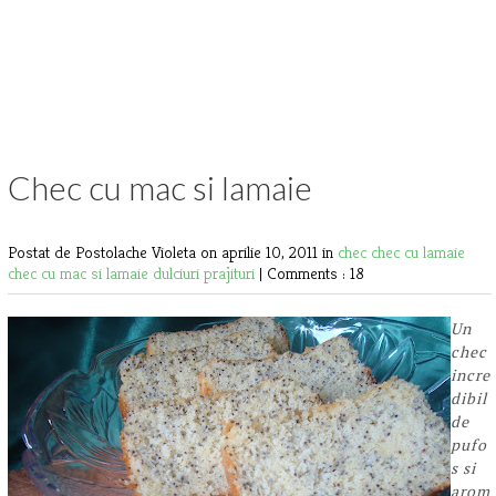
Chec cu mac si lamaie
Postat de Postolache Violeta
on aprilie 10, 2011 in
chec
chec cu lamaie
chec cu mac si lamaie
dulciuri
prajituri
|
Comments : 18
Un
chec
incre
dibil
de
pufo
s si
arom