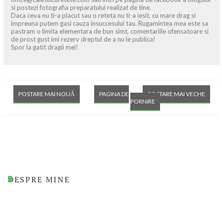
si postezi fotografia preparatului realizat de tine.
Daca ceva nu ti-a placut sau o reteta nu ti-a iesit, cu mare drag si
impreuna putem gasi cauza insuccesului tau. Rugamintea mea este sa
pastram o limita elementara de bun simt, comentariile ofensatoare si
de prost gust imi rezerv dreptul de a nu le publica!
Spor la gatit dragii mei!
POSTARE MAI NOUĂ
PAGINA DE
POSTARE MAI VECHE
PORNIRE
DESPRE MINE