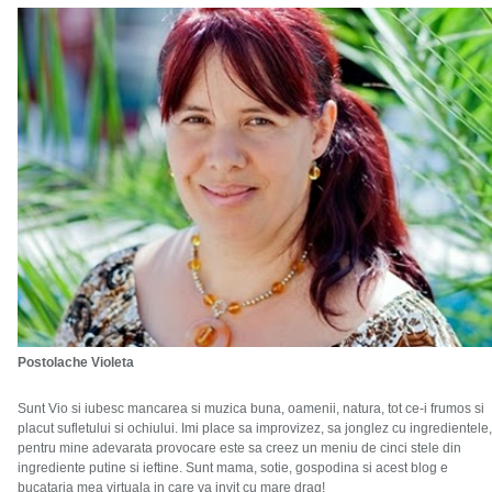
Postolache Violeta
Sunt Vio si iubesc mancarea si muzica buna, oamenii, natura, tot ce-i frumos si
placut sufletului si ochiului. Imi place sa improvizez, sa jonglez cu ingredientele,
pentru mine adevarata provocare este sa creez un meniu de cinci stele din
ingrediente putine si ieftine. Sunt mama, sotie, gospodina si acest blog e
bucataria mea virtuala in care va invit cu mare drag!