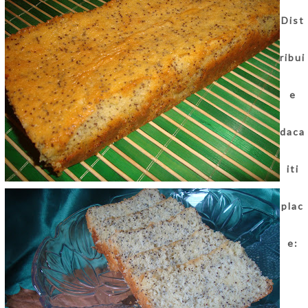
Dist
ribui
e
daca
iti
plac
e: