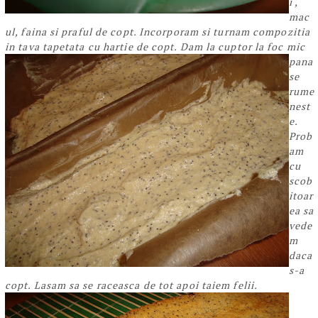
i ,
mac
ul, faina si praful de copt. Incorporam si turnam compozitia
in tava tapetata cu hartie de copt.
Dam la cuptor la foc mic
pana
se
rume
nest
e.
Prob
am
cu
scob
itoar
ea sa
vede
m
daca
s-a
copt.
Lasam sa se raceasca de tot apoi taiem felii.