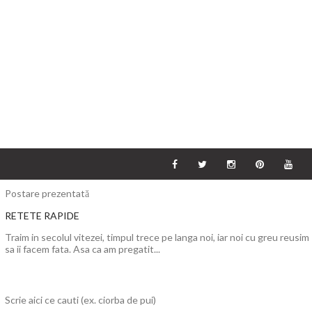
Postare prezentată
RETETE RAPIDE
Traim in secolul vitezei, timpul trece pe langa noi, iar noi cu greu reusim
sa ii facem fata. Asa ca am pregatit...
Scrie aici ce cauti (ex. ciorba de pui)