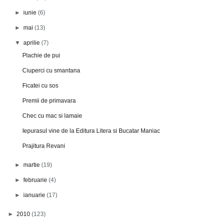
►
iunie
(6)
►
mai
(13)
▼
aprilie
(7)
Plachie de pui
Ciuperci cu smantana
Ficatei cu sos
Premii de primavara
Chec cu mac si lamaie
Iepurasul vine de la Editura Litera si Bucatar Maniac
Prajitura Revani
►
martie
(19)
►
februarie
(4)
►
ianuarie
(17)
►
2010
(123)