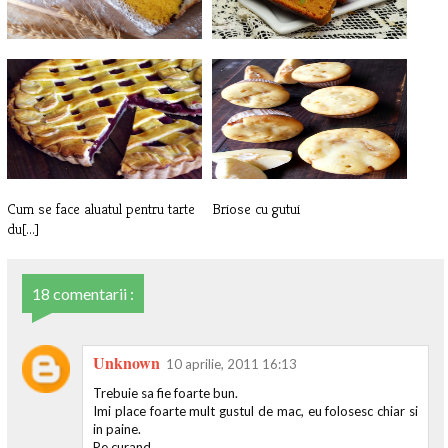
Chec in trei culori
Chec cu arome de iarna
Cum se face aluatul pentru tarte
Briose cu gutui
du[...]
18 comentarii :
Unknown
10 aprilie, 2011 16:13
Trebuie sa fie foarte bun.
Imi place foarte mult gustul de mac, eu folosesc chiar si
in paine.
Pe curand.