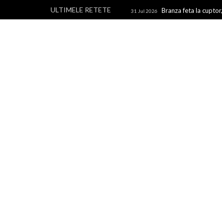
ULTIMELE RETETE
Branza feta la cuptor,
31 Jul 2026
branza
Rulouri din p
28 Jul 2026
Un blog cu retete culinare, retete simple si la indemana 
rapide, retete usoare, torturi si prajituri.