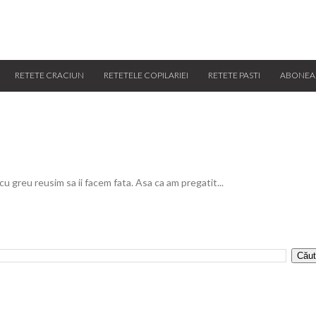
RETETE CRACIUN
RETETELE COPILARIEI
RETETE PASTI
ABONEA
 cu greu reusim sa ii facem fata. Asa ca am pregatit...