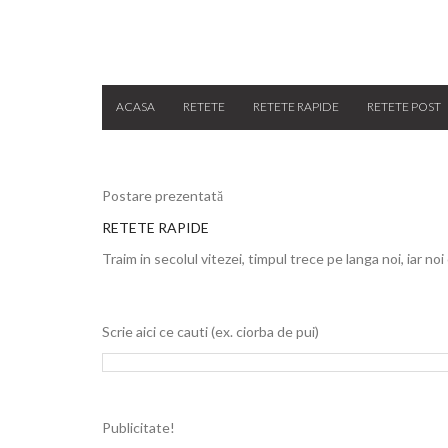
ACASA
RETETE
RETETE RAPIDE
RETETE POST
Postare prezentată
RETETE RAPIDE
Traim in secolul vitezei, timpul trece pe langa noi, iar noi
Scrie aici ce cauti (ex. ciorba de pui)
Publicitate!