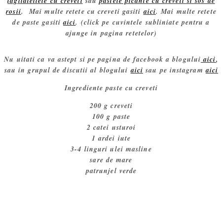
tagliatellele cu creveti
sau
pastele picante cu creveti si sos de
rosii
. Mai multe retete cu creveti gasiti
aici
. Mai multe retete
de paste gasiti
aici
. (click pe cuvintele subliniate pentru a
ajunge in pagina retetelor)
Nu uitati ca va astept si pe pagina de facebook a blogului
aici
,
sau in grupul de discutii al blogului
aici
sau pe instagram
aici
Ingrediente paste cu creveti
200 g creveti
100 g paste
2 catei usturoi
1 ardei iute
3-4 linguri ulei masline
sare de mare
patrunjel verde