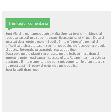
Trimiteți un comentariu
Sunt Vio si iti multumesc pentru vizita. Sper ca te-ai simtit bine si ai
reusit sa gasesti inspiratie intre paginile acestui caiet virtual! Daca ai
incercat deja retetele mele imi poti trimite o fotografie pe mailul
office@caietulcuretete.com sau intri pe pagina de facebook a blogului
si postezi fotografia preparatului realizat de tine.
Daca ceva nu ti-a placut sau o reteta nu ti-a iesit, cu mare drag si
impreuna putem gasi cauza insuccesului tau. Rugamintea mea este sa
pastram o limita elementara de bun simt, comentariile ofensatoare si
de prost gust imi rezerv dreptul de a nu le publica!
Spor la gatit dragii mei!