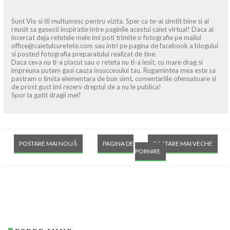
Sunt Vio si iti multumesc pentru vizita. Sper ca te-ai simtit bine si ai
reusit sa gasesti inspiratie intre paginile acestui caiet virtual! Daca ai
incercat deja retetele mele imi poti trimite o fotografie pe mailul
office@caietulcuretete.com sau intri pe pagina de facebook a blogului
si postezi fotografia preparatului realizat de tine.
Daca ceva nu ti-a placut sau o reteta nu ti-a iesit, cu mare drag si
impreuna putem gasi cauza insuccesului tau. Rugamintea mea este sa
pastram o limita elementara de bun simt, comentariile ofensatoare si
de prost gust imi rezerv dreptul de a nu le publica!
Spor la gatit dragii mei!
POSTARE MAI NOUĂ
PAGINA DE
POSTARE MAI VECHE
PORNIRE