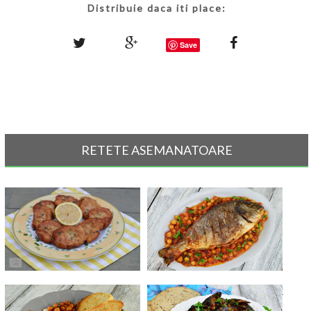
Distribuie daca iti place:
Save
RETETE ASEMANATOARE
Chiftelute de ton
Dorada la cuptor, cu sos de rosii
s[...]