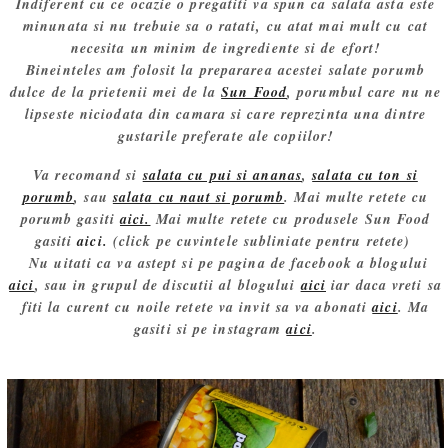
Indiferent cu ce ocazie o pregatiti va spun ca salata asta este
minunata si nu trebuie sa o ratati, cu atat mai mult cu cat
necesita un minim de ingrediente si de efort!
Bineinteles am folosit la prepararea acestei salate porumb
dulce de la prietenii mei de la
Sun Food
, porumbul care nu ne
lipseste niciodata din camara si care reprezinta una dintre
gustarile preferate ale copiilor!
Va recomand si
salata cu pui si ananas
,
salata cu ton si
porumb
, sau
salata cu naut si porumb
. Mai multe retete cu
porumb gasiti
aici.
Mai multe retete cu produsele Sun Food
gasiti
aici.
(click pe cuvintele subliniate pentru retete)
Nu uitati ca va astept si pe pagina de facebook a blogului
aici
, sau in grupul de discutii al blogului
aici
iar daca vreti sa
fiti la curent cu noile retete va invit sa va abonati
aici
. Ma
gasiti si pe instagram
aici
.